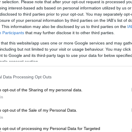
r selection. Please note that after your opt-out request is processed y
 και στη δημόσια σφαίρα. Καθώς το
eing interest-based ads based on personal information utilized by us or
κή μορφή πρόβλεψης έχει αρχίσει να αποκτά
disclosed to third parties prior to your opt-out. You may separately opt-
τικών εταιρειών
, που επιχειρούν να
losure of your personal information by third parties on the IAB’s list of
 εκλογική διαδικασία στον κόσμο.
. This information may also be disclosed by us to third parties on the
IA
Participants
that may further disclose it to other third parties.
λιος
Πιέτρο Παρολίν
τοποθετείται οριακά
 that this website/app uses one or more Google services and may gath
Αντόνιο Τάγκλε. Η διαφορά μεταξύ τους
including but not limited to your visit or usage behaviour. You may click 
 υποψήφιοι διατηρούν σημαντικές
 to Google and its third-party tags to use your data for below specifi
ξαιρετικά ρευστό και πολυδιάστατο
ogle consent section.
l Data Processing Opt Outs
Βατικανού, όπου η επίσημη πληροφόρηση
ογής διεξάγεται υπό αυστηρή μυστικότητα,
o opt-out of the Sharing of my personal data.
γούν όχι ως προγνωστικά εργαλεία, αλλά ως
In
πώνουν το ποιοι καρδινάλιοι φαίνεται να
o opt-out of the Sale of my Personal Data.
ούνται παρασκηνιακά και ποιοι, τελικά,
In
 ακόμα κι αν δεν θεωρούνται φαβορί.
to opt-out of processing my Personal Data for Targeted