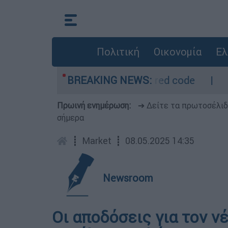
Πολιτική
Οικονομία
Ελ
ετρο - Οι περιοχές σε red code
BREAKING NEWS:
Πέθανε σ
Πρωινή ενημέρωση:
➔ Δείτε τα πρωτοσέλι
σήμερα
┋
Market
┋
08.05.2025 14:35
Newsroom
Οι αποδόσεις για τον νέ