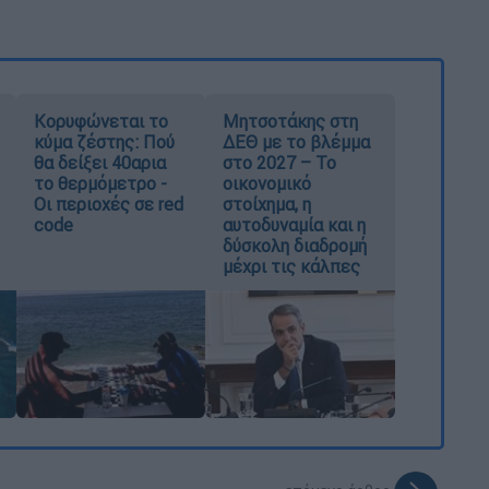
Κορυφώνεται το
Μητσοτάκης στη
κύμα ζέστης: Πού
ΔΕΘ με το βλέμμα
θα δείξει 40αρια
στο 2027 – Το
το θερμόμετρο -
οικονομικό
Οι περιοχές σε red
στοίχημα, η
code
αυτοδυναμία και η
δύσκολη διαδρομή
μέχρι τις κάλπες