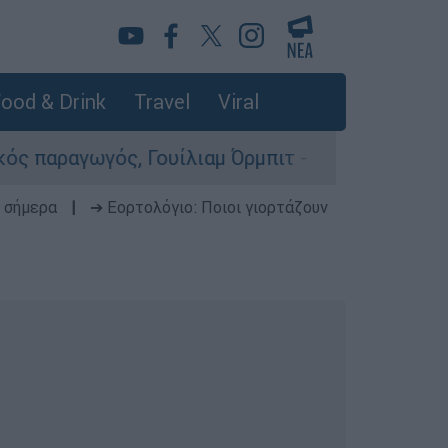
ood & Drink
Travel
Viral
γός, Γουίλιαμ Όρμπιτ - Η καθοριστική συμβολή 
 σήμερα
|
➔ Εορτολόγιο: Ποιοι γιορτάζουν