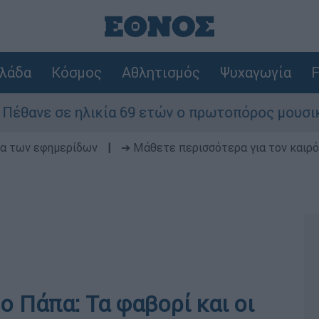
λάδα
Κόσμος
Αθλητισμός
Ψυχαγωγία
F
ε ηλικία 69 ετών ο πρωτοπόρος μουσικός παραγω
δα των εφημερίδων
|
➔ Μάθετε περισσότερα για τον καιρό
ο Πάπα: Τα φαβορί και οι