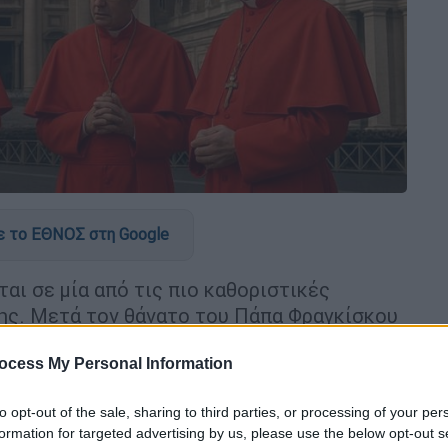
 το ΕΘΝΟΣ στη Google
αι σε μία από τις πιο καθοριστικές
της. Μετά τον θάνατο του Πάπα Φραγκίσκου
, ξεκίνησε η αντίστροφη μέτρηση για την
ocess My Personal Information
α
έχει μετατραπεί σε ζήτημα διεθνούς
to opt-out of the sale, sharing to third parties, or processing of your per
γύρω από τη διαδοχή φουντώνουν τόσο μέσα
formation for targeted advertising by us, please use the below opt-out s