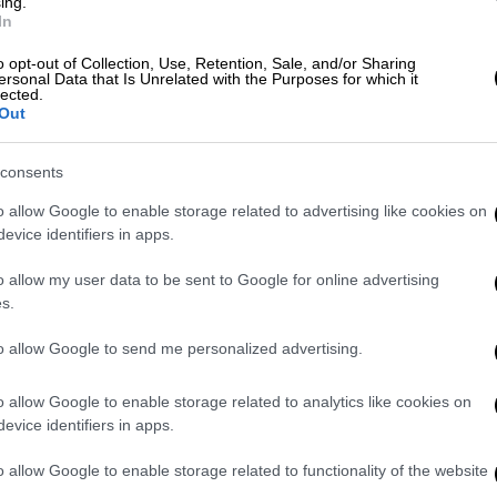
όμενος πάπας: Όλες οι αποδόσεις
ing.
In
κεται ο Ιταλός καρδινάλιος
Πιέτρο
o opt-out of Collection, Use, Retention, Sale, and/or Sharing
α 70 ετών, υπηρετεί ως Γραμματέας του
ersonal Data that Is Unrelated with the Purposes for which it
lected.
ξει για πάνω από μια δεκαετία ο πιο στενός
Out
 Φραγκίσκου. Με μακρά διπλωματική
, πολλοί τον βλέπουν ως τον ιδανικό
consents
ικής γραμμής.
o allow Google to enable storage related to advertising like cookies on
evice identifiers in apps.
99, ακολουθεί ο
Λουίς Αντόνιο Τάγκλε
από
ρχιεπίσκοπος της Μανίλας και νυν
o allow my user data to be sent to Google for online advertising
αγγελισμό των Λαών θεωρείται η “ασιατική
s.
ρουσία σε κοινωνικά ζητήματα και βαθιά
to allow Google to send me personalized advertising.
ι ο πρώτος Πάπας από την Ασία — μια
κόσμια μετατόπιση του καθολικού
o allow Google to enable storage related to analytics like cookies on
 τοποθετείται ο Πίτερ Τέρκσον από την
evice identifiers in apps.
ορούσε να γράψει ιστορία ως η πρώτη
εποχή. Κοντά του, σε επίπεδο αποδόσεων
o allow Google to enable storage related to functionality of the website