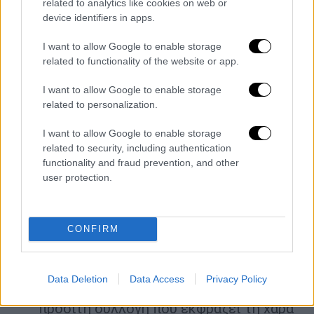
related to analytics like cookies on web or
τολμηρές γραμμές που εκφράζουν το
device identifiers in apps.
πνεύμα της ταχύτητας. Κάθε ρούχο
I want to allow Google to enable storage
φέρει με υπερηφάνεια το εμβληματικό
related to functionality of the website or app.
λογότυπο HRC, σύμβολο επιδόσεων και
αγωνιστικής κληρονομιάς,
I want to allow Google to enable storage
related to personalization.
συνδυάζοντας άνεση και στυλ για
καθημερινή χρήση
I want to allow Google to enable storage
HONDA TRIBUTE – Αναδυκνύοντας την
related to security, including authentication
πλούσια κληρονομιά της μάρκας, η
functionality and fraud prevention, and other
user protection.
συλλογή αντλεί έμπνευση από θρυλικά
μοντέλα όπως Africa Twin, Monkey, X-
ADV και Super Cub. Με premium υλικά
CONFIRM
και άψογη λεπτομέρεια, αποτυπώνει την
τέλεια ισορροπία ανάμεσα στην
παράδοση και τη σύγχρονη κομψότητα
Data Deletion
Data Access
Privacy Policy
HONDA URBAN FUN – Μια ζωντανή και
προσιτή συλλογή που εκφράζει τη χαρά