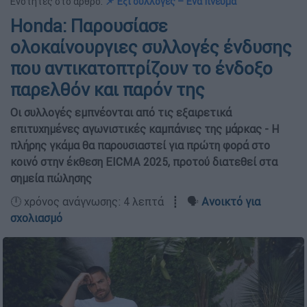
Ενότητες στο άρθρο:
📌 Έξι συλλογές – Ένα πνεύμα
Honda: Παρουσίασε
ολοκαίνουργιες συλλογές ένδυσης
που αντικατοπτρίζουν το ένδοξο
παρελθόν και παρόν της
Οι συλλογές εμπνέονται από τις εξαιρετικά
επιτυχημένες αγωνιστικές καμπάνιες της μάρκας - Η
πλήρης γκάμα θα παρουσιαστεί για πρώτη φορά στο
κοινό στην έκθεση EICMA 2025, προτού διατεθεί στα
σημεία πώλησης
🕛 χρόνος ανάγνωσης: 4 λεπτά ┋ 🗣️
Ανοικτό για
σχολιασμό