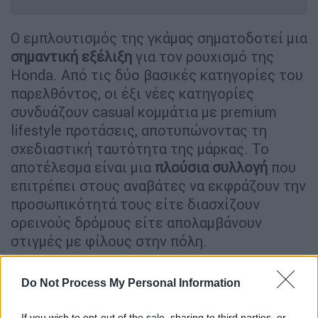
Ο εμπλουτισμός της γκάμας σηματοδοτεί μια
σημαντική εξέλιξη
για τον ρουχισμό της
Honda. Από τις δύο βασικές κατηγορίες του
παρελθόντος, οι έξι νέες κατηγορίες
συνδυάζουν casual κομμάτια με premium
lifestyle προτάσεις, αποτυπώνοντας τη
σχεδιαστική ταυτότητα της μάρκας. Το
αποτέλεσμα είναι μια
πλούσια συλλογή
που
επιτρέπει στους αναβάτες να εκφράζουν την
προσωπικότητά τους είτε διασχίζουν
ορεινούς δρόμους είτε απολαμβάνουν
στιγμές με φίλους στην πόλη.
Από μ
πουφάν μοτοσυκλέτας μέχρι ποιοτικά,
Do Not Process My Personal Information
καλοραμμένα
casual
κομμάτια
, οι συλλογές
συνδυάζουν λειτουργικότητα με σύγχρονη
If you wish to opt-out of the sale, sharing to third parties, or