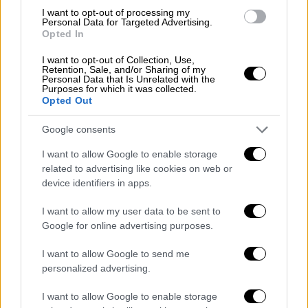
στο σήμερα. Με τολμηρά σχέδια και
I want to opt-out of processing my
νοσταλγικό χαρακτήρα, αποτυπώνει την
Personal Data for Targeted Advertising.
Opted In
ελευθερία, την ενέργεια και τη στάση
ζωής που καθόρισε γενιές αναβατών.
I want to opt-out of Collection, Use,
Retention, Sale, and/or Sharing of my
Vintageαισθητική, επαναπροσδιορισμένη
Personal Data that Is Unrelated with the
Purposes for which it was collected.
για τη σύγχρονη καθημερινότητα
Opted Out
HONDA CLASSICAL HERITAGE – Μια
συλλογή που αποτυπώνει την αναζήτηση
Google consents
της εκλεπτυσμένης ποιότητας και του
I want to allow Google to enable storage
διαχρονικού σχεδιασμού, απευθυνόμενη
related to advertising like cookies on web or
σε όσους εκτιμούν την κομψότητα.
device identifiers in apps.
Δημιουργεί επίσης μια φυσική σύνδεση
I want to allow my user data to be sent to
με τις premium μοτοσυκλέτες της
Google for online advertising purposes.
Honda
HONDA RACING – Εμπνευσμένη από την
I want to allow Google to send me
αδρεναλίνη του μηχανοκίνητου
personalized advertising.
αθλητισμού, αυτή η συλλογή
I want to allow Google to enable storage
περιλαμβάνει δυναμικά σχέδια και