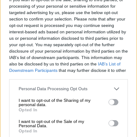
αισθητική. Οι casual σειρές αξιοποιούν
processing of your personal or sensitive information for
ποιοτικά υφάσματα και αντλούν έμπνευση
targeted advertising by us, please use the below opt-out
από εμβληματικά μοντέλα και γραμμές της
section to confirm your selection. Please note that after your
opt-out request is processed you may continue seeing
Honda, αποδίδοντας φόρο τιμής στην
interest-based ads based on personal information utilized by
ιστορία της μάρκας, ενώ ταυτόχρονα
us or personal information disclosed to third parties prior to
κοιτούν
προς το μέλλον
, συνδέοντας μια νέα
your opt-out. You may separately opt-out of the further
γενιά αναβατών με ένα νέο lifestyle.
disclosure of your personal information by third parties on the
IAB’s list of downstream participants. This information may
Έξι συλλογές – Ένα πνεύμα
also be disclosed by us to third parties on the
IAB’s List of
Downstream Participants
that may further disclose it to other
Οι έξι συλλογές
Vintage, Classical Heritage,
third parties.
Racing, Tribute, Urban Fun και Wing
Please note that this website/app uses one or more Google
Personal Data Processing Opt Outs
εκφράζουν καθεμία με τον δικό της τρόπο
services and may gather and store information including but
το τι σημαίνει να ζεις τη μοτοσυκλετιστική
not limited to your visit or usage behaviour. You may click to
I want to opt-out of the Sharing of my
personal data.
grant or deny consent to Google and its third-party tags to
κουλτούρα:
Opted In
use your data for below specified purposes in below Google
consent section.
HONDA VINTAGE – Η συλλογή Vintage
I want to opt-out of the Sale of my
Personal Data.
φέρνει το κλασικό αγωνιστικό πνεύμα
Opted In