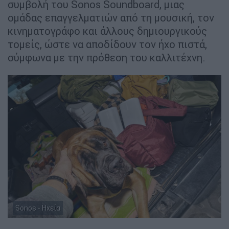
συμβολή του Sonos Soundboard, μιας
ομάδας επαγγελματιών από τη μουσική, τον
κινηματογράφο και άλλους δημιουργικούς
τομείς, ώστε να αποδίδουν τον ήχο πιστά,
σύμφωνα με την πρόθεση του καλλιτέχνη.
Sonos - Ηχεία