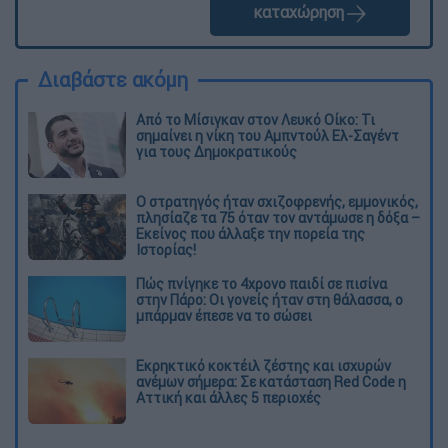
καταχώρηση
Διαβάστε ακόμη
Από το Μίσιγκαν στον Λευκό Οίκο: Τι
σημαίνει η νίκη του Αμπντούλ Ελ-Σαγέντ
για τους Δημοκρατικούς
O στρατηγός ήταν σχιζοφρενής, εμμονικός,
πλησίαζε τα 75 όταν τον αντάμωσε η δόξα –
Εκείνος που άλλαξε την πορεία της
Ιστορίας!
Πώς πνίγηκε το 4χρονο παιδί σε πισίνα
στην Πάρο: Οι γονείς ήταν στη θάλασσα, ο
μπάρμαν έπεσε να το σώσει
Εκρηκτικό κοκτέιλ ζέστης και ισχυρών
ανέμων σήμερα: Σε κατάσταση Red Code η
Αττική και άλλες 5 περιοχές