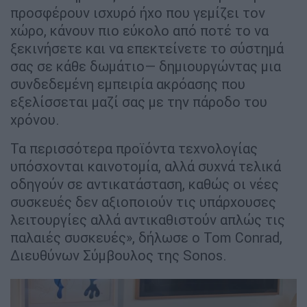
προσφέρουν ισχυρό ήχο που γεμίζει τον
χώρο, κάνουν πιο εύκολο από ποτέ το να
ξεκινήσετε και να επεκτείνετε το σύστημά
σας σε κάθε δωμάτιο— δημιουργώντας μια
συνδεδεμένη εμπειρία ακρόασης που
εξελίσσεται μαζί σας με την πάροδο του
χρόνου.
Τα περισσότερα προϊόντα τεχνολογίας
υπόσχονται καινοτομία, αλλά συχνά τελικά
οδηγούν σε αντικατάσταση, καθώς οι νέες
συσκευές δεν αξιοποιούν τις υπάρχουσες
λειτουργίες αλλά αντικαθιστούν απλώς τις
παλαιές συσκευές», δήλωσε ο Tom Conrad,
Διευθύνων Σύμβουλος της Sonos.