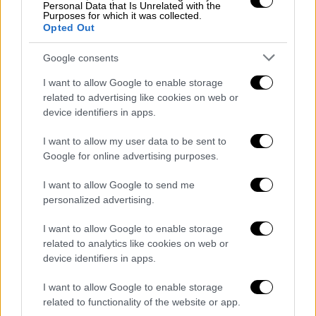
εξασφαλίζοντας μεγαλύτερη διάρκεια
Personal Data that Is Unrelated with the
Purposes for which it was collected.
ζωής.
Opted Out
Απλός και άμεσος έλεγχος
:
Υποστηρίζει υπηρεσίες φωνητικού
Google consents
ελέγχου, Spotify Connect, Apple
I want to allow Google to enable storage
AirPlay 2 και την εφαρμογή Sonos
related to advertising like cookies on web or
App, ώστε να διαχειρίζεστε
device identifiers in apps.
μουσική, δωμάτια και συσκευές σε
I want to allow my user data to be sent to
μία ενιαία εμπειρία.
Google for online advertising purposes.
Το
Era
100
SL
αποτελεί την πιο απλή και
I want to allow Google to send me
προσιτή επιλογή εισόδου στον κόσμο της
personalized advertising.
Sonos. Με λιτό σχεδιασμό χωρίς μικρόφωνο
I want to allow Google to enable storage
και έμφαση στον καθαρό, πλούσιο ήχο,
related to analytics like cookies on web or
μπορεί να λειτουργήσει μόνο του ή να
device identifiers in apps.
επεκταθεί σταδιακά σε ένα πλήρες σύστημα
I want to allow Google to enable storage
Sonos, προσθέτοντας δωμάτια,
related to functionality of the website or app.
στερεοφωνικά ζεύγη είτε ενσωματώνοντάς