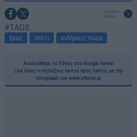
επόμενο
άρθρο
#TAGS
ήχος
σπίτι
ειδήσεις τώρα
Ακολούθησε το Έθνος στο Google News!
Live όλες οι εξελίξεις λεπτό προς λεπτό, με την
υπογραφή του www.ethnos.gr