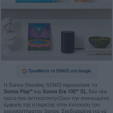
Προσθέστε το ΕΘΝΟΣ στη Google
Η Sonos (Nasdaq: SONO) παρουσίασε τα
Sonos
Play
™
και
Sonos
Era
100™
SL
, δύο νέα
ηχεία που αντικατοπτρίζουν την ανανεωμένη
έμφαση της εταιρείας στην ενίσχυση του
οικοσυστήματος Sonos. Σχεδιασμένα για να