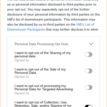
και ενσωματωμένη λειτουργία power
us or personal information disclosed to third parties prior to
bank για φόρτιση κινητών συσκευών.
your opt-out. You may separately opt-out of the further
Επεκτείνετε το σύστημά σας
disclosure of your personal information by third parties on the
IAB’s list of downstream participants. This information may
οπουδήποτε
: Για πρώτη φορά μπορείτε
also be disclosed by us to third parties on the
IAB’s List of
να ομαδοποιήσετε πολλαπλά ηχεία μέσω
Downstream Participants
that may further disclose it to other
Bluetooth όταν βρίσκεστε εκτός
third parties.
σπιτιού. Συνδέστε το Sonos Play στο
Please note that this website/app uses one or more Google
Personal Data Processing Opt Outs
κινητό σας και κρατήστε πατημένο το
services and may gather and store information including but
κουμπί Play/Pause σε έως τρία
not limited to your visit or usage behaviour. You may click to
I want to opt-out of the Sharing of my
personal data.
επιπλέον ηχεία Sonos Play ή Sonos
grant or deny consent to Google and its third-party tags to
Opted In
use your data for below specified purposes in below Google
Move 2 για συγχρονισμένη αναπαραγωγή.
consent section.
I want to opt-out of the Sale of my
Η τεχνολογία Trueplay™ προσαρμόζει
Personal Data.
δυναμικά τον ήχο σε κάθε περιβάλλον.
Opted In
Σχεδιασμένο με γνώμονα τη
I want to opt-out of processing my
βιωσιμότητα
:
Διαθέτει
Personal Data for Targeted Advertising.
Opted In
βελτιστοποιημένη διαχείριση ενέργειας
και αντικαταστάσιμη μπαταρία,
I want to opt-out of Collection, Use,
Retention, Sale, and/or Sharing of my