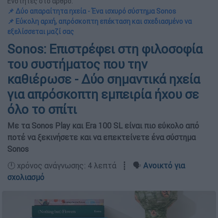
Ενότητες στο άρθρο:
📌 Δύο απαραίτητα ηχεία - Ένα ισχυρό σύστημα Sonos
📌 Εύκολη αρχή, απρόσκοπτη επέκταση και σχεδιασμένο να
εξελίσσεται μαζί σας
Sonos: Επιστρέφει στη φιλοσοφία
του συστήματος που την
καθιέρωσε - Δύο σημαντικά ηχεία
για απρόσκοπτη εμπειρία ήχου σε
όλο το σπίτι
Με τα Sonos Play και Era 100 SL είναι πιο εύκολο από
ποτέ να ξεκινήσετε και να επεκτείνετε ένα σύστημα
Sonos
🕛 χρόνος ανάγνωσης: 4 λεπτά ┋ 🗣️
Ανοικτό για
σχολιασμό