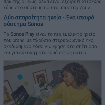
πρώτης όψεως, αλλά είναι εξαιρετικά ισχυρά
χάρη στο σύστημα που τα υποστηρίζει.»
Δύο απαραίτητα ηχεία - Ένα ισχυρό
σύστημα Sonos
Το
Sonos
Play
είναι το πιο ευέλικτο ηχείο
του brand, με πλούσιο στερεοφωνικό ήχο,
σχεδιασμένο τόσο για χρήση στο σπίτι όσο
και για εύκολη μεταφορά εκτός αυτού.