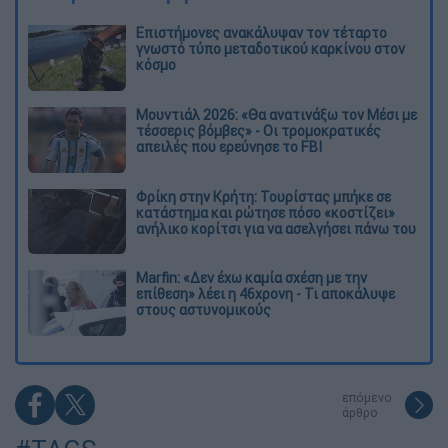
Επιστήμονες ανακάλυψαν τον τέταρτο
γνωστό τύπο μεταδοτικού καρκίνου στον
κόσμο
Μουντιάλ 2026: «Θα ανατινάξω τον Μέσι με
τέσσερις βόμβες» - Οι τρομοκρατικές
απειλές που ερεύνησε το FBI
Φρίκη στην Κρήτη: Τουρίστας μπήκε σε
κατάστημα και ρώτησε πόσο «κοστίζει»
ανήλικο κορίτσι για να ασελγήσει πάνω του
Marfin: «Δεν έχω καμία σχέση με την
επίθεση» λέει η 46χρονη - Τι αποκάλυψε
στους αστυνομικούς
επόμενο
άρθρο