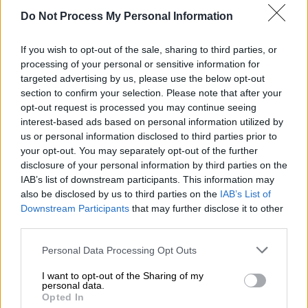
Αγορές με περισσότερη ευελιξία
Do Not Process My Personal Information
Παράλληλα, τα Public κάνουν τις αγορές
If you wish to opt-out of the sale, sharing to third parties, or
ακόμη πιο ευέλικτες. Με την υπηρεσία “
Flex
processing of your personal or sensitive information for
Pay” και την υπηρεσία “Βuy Now Pay Later”
targeted advertising by us, please use the below opt-out
με Klarna
, οι καταναλωτές μπορούν να
section to confirm your selection. Please note that after your
πραγματοποιούν τις αγορές τους σε χαμηλές
opt-out request is processed you may continue seeing
interest-based ads based on personal information utilized by
άτοκες δόσεις
, ακόμη και χωρίς πιστωτική
us or personal information disclosed to third parties prior to
κάρτα, ενώ η
Εγγύηση Χαμηλότερης Τιμής
your opt-out. You may separately opt-out of the further
Public
διασφαλίζει ότι αποκτούν τα
disclosure of your personal information by third parties on the
προϊόντα τους στις καλύτερες δυνατές
IAB’s list of downstream participants. This information may
also be disclosed by us to third parties on the
IAB’s List of
τιμές.
Downstream Participants
that may further disclose it to other
third parties.
Το δώρο φτάνει όπου κι αν βρίσκεστε
Please note that this website/app uses one or more Google
Personal Data Processing Opt Outs
Για όσους νονούς - νονές βρίσκονται μακριά
services and may gather and store information including but
από τα βαφτιστήρια τους, το
Public+ Delivery
not limited to your visit or usage behaviour. You may click to
I want to opt-out of the Sharing of my
personal data.
κάνει την αποστολή δώρων πιο εύκολη από
grant or deny consent to Google and its third-party tags to
Opted In
use your data for below specified purposes in below Google