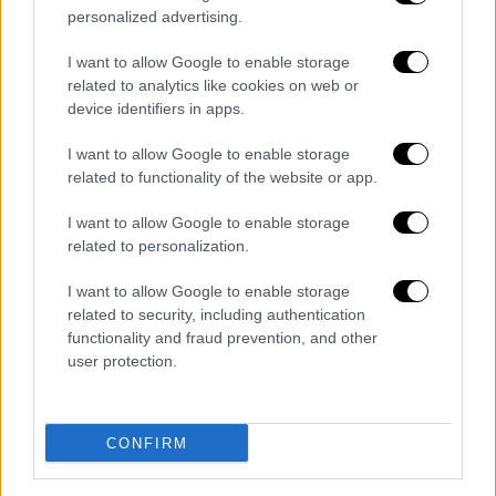
personalized advertising.
Card
δίνει τη λύση. Ο παραλήπτης μπορεί να
επιλέξει ανάμεσα σε περισσότερα από
I want to allow Google to enable storage
1.000.000 προϊόντα
από τα καταστήματα
related to analytics like cookies on web or
Public, “Public + home” ή το public.gr, ενώ η
device identifiers in apps.
αποστολή μπορεί να γίνει εύκολα ακόμη και
I want to allow Google to enable storage
ψηφιακά μέσω email ή SMS μέσα σε λίγα
related to functionality of the website or app.
λεπτά.
I want to allow Google to enable storage
Για τις στιγμές που κάνουν το Πάσχα
related to personalization.
μοναδικό
I want to allow Google to enable storage
related to security, including authentication
Το Πάσχα είναι, πάνω απ’ όλα, μια περίοδος
functionality and fraud prevention, and other
επανασύνδεσης - είτε στην πόλη είτε στο
user protection.
χωριό, γύρω από το πασχαλινό τραπέζι, με
αγαπημένα πρόσωπα και παραδόσεις που
περνούν από γενιά σε γενιά. Μέσα από το
CONFIRM
public.gr, οι επισκέπτες μπορούν να