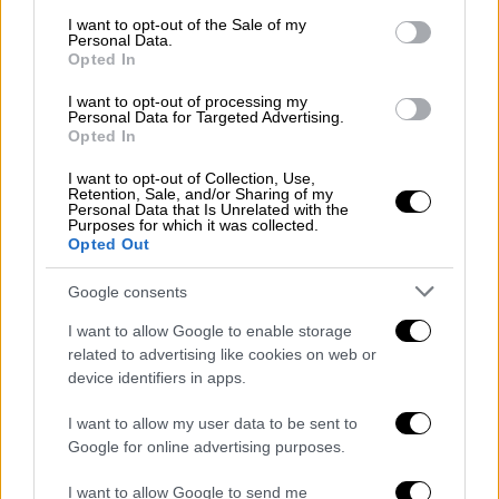
ποτέ. Μέσα από το εκτεταμένο δίκτυο
BOX
consent section.
I want to opt-out of the Sale of my
NOW lockers
σε όλη την Ελλάδα, το δώρο
Personal Data.
μπορεί να φτάσει γρήγορα και εύκολα στον
Opted In
παραλήπτη.
I want to opt-out of processing my
Personal Data for Targeted Advertising.
Η υπηρεσία ενεργοποιείται online από τα
Opted In
μέλη του
Public+
και με μόλις
9,99€
I want to opt-out of Collection, Use,
προσφέρει δωρεάν αποστολές για έναν
Retention, Sale, and/or Sharing of my
Personal Data that Is Unrelated with the
ολόκληρο χρόνο για παραγγελίες από 15€ και
Purposes for which it was collected.
Opted Out
άνω. Το
Public+
αποτελεί ένα ολοκληρωμένο
πρόγραμμα προνομίων, με επιστροφή ευρώ
Google consents
σε κάθε αγορά, εξαργύρωση και στοχευμένες
I want to allow Google to enable storage
προσφορές για ακόμη μεγαλύτερο όφελος.
related to advertising like cookies on web or
device identifiers in apps.
Όταν το καλύτερο δώρο είναι η
επιλογή
I want to allow my user data to be sent to
Google for online advertising purposes.
Για όσους εξακολουθούν να αναρωτιούνται
ποιο είναι το ιδανικό δώρο, η
Public Gift
I want to allow Google to send me