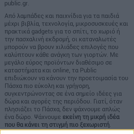
public.gr.
Από λαμπάδες και παιχνίδια για τα παιδιά
μέχρι βιβλία, τεχνολογία, μικροσυσκευές και
πρακτικά gadgets για το σπίτι, το χωριό ή
την πασχαλινή εκδρομή, οι καταναλωτές
μπορούν να βρουν χιλιάδες επιλογές που
καλύπτουν κάθε ανάγκη των γιορτών. Με
μεγάλο εύρος προϊόντων διαθέσιμο σε
καταστήματα και online, τα Public
επιδιώκουν να κάνουν την προετοιμασία του
Πάσχα πιο εύκολη και γρήγορη,
συγκεντρώνοντας σε ένα σημείο ιδέες για
δώρα και αγορές της περιόδου. Γιατί, όταν
πλησιάζει το Πάσχα, δεν ψάχνουμε απλώς
ένα δώρο. Ψάχνουμε
εκείνη τη μικρή ιδέα
που θα κάνει τη στιγμή πιο ξεχωριστή
.