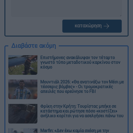
καταχώρηση
Διαβάστε ακόμη
Επιστήμονες ανακάλυψαν τον τέταρτο
γνωστό τύπο μεταδοτικού καρκίνου στον
κόσμο
Μουντιάλ 2026: «Θα ανατινάξω τον Μέσι με
τέσσερις βόμβες» - Οι τρομοκρατικές
απειλές που ερεύνησε το FBI
Φρίκη στην Κρήτη: Τουρίστας μπήκε σε
κατάστημα και ρώτησε πόσο «κοστίζει»
ανήλικο κορίτσι για να ασελγήσει πάνω του
Marfin: «Δεν έχω καμία σχέση με την