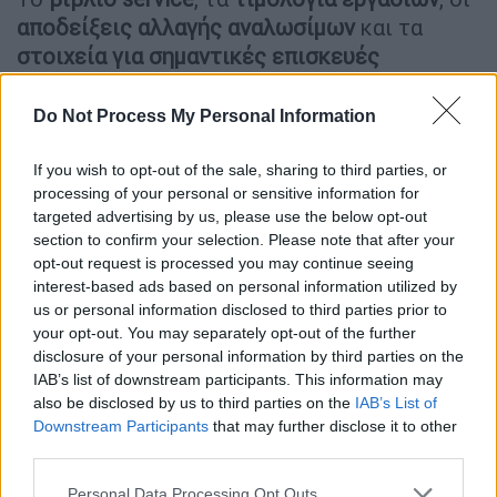
αποδείξεις αλλαγής αναλωσίμων
και τα
στοιχεία για σημαντικές επισκευές
προσφέρουν μια
ολοκληρωμένη εικόνα της
ζωής
του αυτοκινήτου. Μέσα από αυτά
Do Not Process My Personal Information
μπορεί κανείς να
διαπιστώσει αν
πραγματοποιήθηκαν έγκαιρα αλλαγές
λαδιών,
If you wish to opt-out of the sale, sharing to third parties, or
processing of your personal or sensitive information for
φίλτρων, ιμάντων, φρένων ή άλλων βασικών
targeted advertising by us, please use the below opt-out
εξαρτημάτων.
section to confirm your selection. Please note that after your
opt-out request is processed you may continue seeing
Ένα αυτοκίνητο με
τεκμηριωμένο ιστορικό
interest-based ads based on personal information utilized by
συντήρησης
συνήθως εμπνέει
μεγαλύτερη
us or personal information disclosed to third parties prior to
εμπιστοσύνη
από ένα αντίστοιχο χωρίς
your opt-out. You may separately opt-out of the further
disclosure of your personal information by third parties on the
στοιχεία, ακόμη κι αν κοστίζει λίγο
IAB’s list of downstream participants. This information may
περισσότερο. Η
σωστή φροντίδα
από τον
also be disclosed by us to third parties on the
IAB’s List of
προηγούμενο ιδιοκτήτη
αυξάνει σημαντικά
Downstream Participants
that may further disclose it to other
τις πιθανότητες
το αυτοκίνητο να
συνεχίσει
third parties.
να λειτουργεί αξιόπιστα
και τα επόμενα
Please note that this website/app uses one or more Google
Personal Data Processing Opt Outs