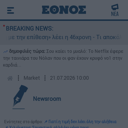
BREAKING NEWS:
 επίθεση» λέει η 46χρονη - Τι αποκάλυψε στους 
δημοφιλές τώρα:
Σου καίει το μυαλό: Το Netflix έφερε
την ταινιάρα του Νόλαν που οι φαν έχουν κρυφό νο1 στην
καρδιά...
┋
Market
┋
21.07.2026 10:00
Newsroom
Ενότητες στο άρθρο:
📌 Γιατί η τιμή δεν λέει όλη την αλήθεια
📌 Χιλιόμετρα: Σημαντικά, αλλά όχι μόνα τους