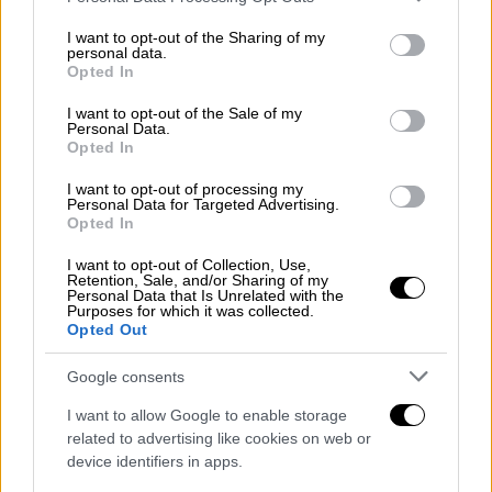
χρόνια.
services and may gather and store information including but
not limited to your visit or usage behaviour. You may click to
I want to opt-out of the Sharing of my
personal data.
grant or deny consent to Google and its third-party tags to
Opted In
use your data for below specified purposes in below Google
consent section.
I want to opt-out of the Sale of my
Personal Data.
Opted In
I want to opt-out of processing my
Personal Data for Targeted Advertising.
Opted In
I want to opt-out of Collection, Use,
Retention, Sale, and/or Sharing of my
Personal Data that Is Unrelated with the
Purposes for which it was collected.
Opted Out
Αγορά μεταχειρισμένου αυτοκινήτου
Google consents
Έλεγχος κατάστασης και προέλευση
I want to allow Google to enable storage
related to advertising like cookies on web or
device identifiers in apps.