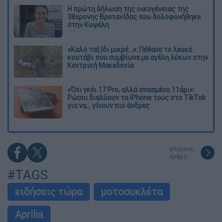
Η πρώτη δήλωση της οικογένειας της
38χρονης Βρετανίδας που δολοφονήθηκε
στην Κυψέλη
«Καλό ταξίδι μικρέ...»: Πέθανε το λευκό
κουτάβι που συμβίωνε με αγέλη λύκων στην
Κεντρική Μακεδονία
«Όχι γκέι 17 Pro, αλλά σπασμένο 11άρι»:
Ρώσοι διαλύουν τα iPhone τους στο TikTok
για να... γίνουν πιο άνδρες
επόμενο
άρθρο
#TAGS
ειδήσεις τώρα
μοτοσυκλέτα
Aprilia