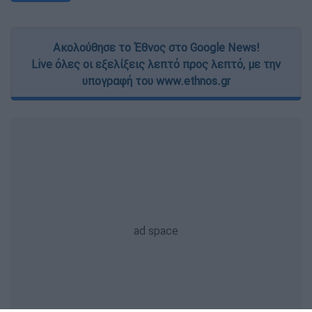
Ακολούθησε το Έθνος στο Google News!
Live όλες οι εξελίξεις λεπτό προς λεπτό, με την
υπογραφή του www.ethnos.gr