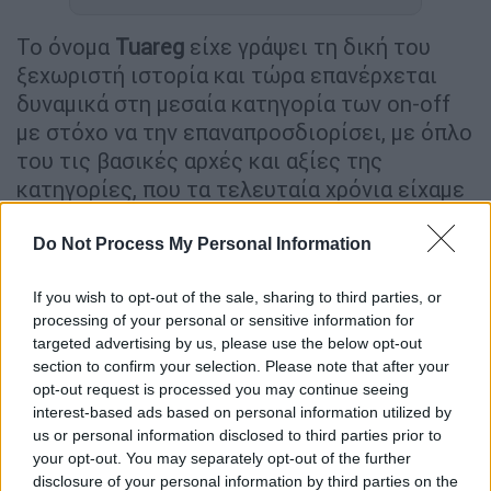
Το όνομα
Tuareg
είχε γράψει τη δική του
ξεχωριστή ιστορία και τώρα επανέρχεται
δυναμικά στη μεσαία κατηγορία των on-off
με στόχο να την επαναπροσδιορίσει, με όπλο
του τις βασικές αρχές και αξίες της
κατηγορίες, που τα τελευταία χρόνια είχαμε
ξεχάσει πως μπορούν να συνυπάρξουν με τη
σύγχρονη τεχνολογία.
Do Not Process My Personal Information
Το
Tuareg 660
είναι το τρίτο μέλος της
If you wish to opt-out of the sale, sharing to third parties, or
οικογένειας των 660 της Aprilia, όμως στην
processing of your personal or sensitive information for
targeted advertising by us, please use the below opt-out
πραγματικότητα
σχεδιάστηκε ταυτόχρονα
section to confirm your selection. Please note that after your
και παράλληλα με τα “αδέρφια” του Tuono
opt-out request is processed you may continue seeing
660 και RS 660.
Αυτή η μικρή λεπτομέρεια
interest-based ads based on personal information utilized by
έχει τεράστια σημασία για την
us or personal information disclosed to third parties prior to
your opt-out. You may separately opt-out of the further
προσωπικότητα και τις δυνατότητες του
disclosure of your personal information by third parties on the