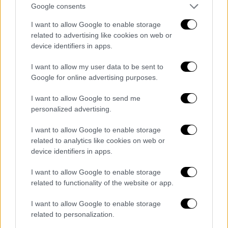
στο χώμα που έχουν συνήθως οι ελαφριές
Google consents
μονοκύλινδρες on-off,
ενώ στην άσφαλτο και
I want to allow Google to enable storage
στο ταξίδι έχει στις ανέσεις ενός
related to advertising like cookies on web or
σύγχρονου mega on-off
. Εδώ
ο δικύλινδρος
device identifiers in apps.
εν σειρά κινητήρας αποδίδει 80 ίππους
,
I want to allow my user data to be sent to
καθώς
η Aprilia έχει δώσει έμφαση στη ροπή
Google for online advertising purposes.
στις χαμηλότερες στροφές
και φυσικά ο
αναβάτης μπορεί να διαλέξει τον τρόπο
I want to allow Google to send me
personalized advertising.
απόδοσής του μέσω των
ειδικά
σχεδιασμένων riding modes.
I want to allow Google to enable storage
related to analytics like cookies on web or
Αντίστοιχα εξειδικευμένα για κάθε είδους
device identifiers in apps.
δρόμο είναι και
τα προγράμματα λειτουργίας
του ABS και του Traction Control,
όπου ο
I want to allow Google to enable storage
related to functionality of the website or app.
αναβάτης μπορεί να διαλέξει το επίπεδο
ευαισθησίας τους ή ακόμα και να τα
I want to allow Google to enable storage
απενεργοποιήσει πλήρως. Όλες αυτές οι
related to personalization.
πληροφορίες και οι ρυθμίσεις εμφανίζονται