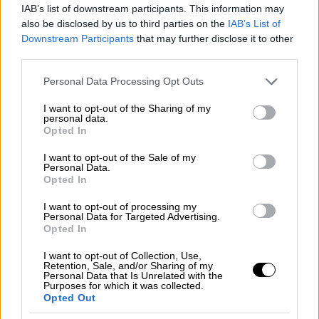
νέου Tuareg 660, διότι
τα μηχανικά του μέρη
IAB’s list of downstream participants. This information may
έχουν σχεδιαστεί για να ανταποκρίνονται
also be disclosed by us to third parties on the
IAB’s List of
στις απαιτήσεις του πολυδιάστατου
Downstream Participants
that may further disclose it to other
χαρακτήρα μιας on-off και δεν έχει γίνει εκ
third parties.
των υστέρων προσαρμογή τους όπως
Please note that this website/app uses one or more Google
Personal Data Processing Opt Outs
συνηθίζεται σε αυτή την κατηγορία
services and may gather and store information including but
not limited to your visit or usage behaviour. You may click to
I want to opt-out of the Sharing of my
κυβισμού.
personal data.
grant or deny consent to Google and its third-party tags to
Opted In
use your data for below specified purposes in below Google
ΔΙΑΒΑΣΤΕ ΕΠΙΣΗΣ
consent section.
I want to opt-out of the Sale of my
Personal Data.
Opted In
Moto
|
28.04.2022 10:48
Husqvarna Norden 901: Το On-Off που
I want to opt-out of processing my
Personal Data for Targeted Advertising.
ζήτησε το κοινό!
Opted In
I want to opt-out of Collection, Use,
Retention, Sale, and/or Sharing of my
Personal Data that Is Unrelated with the
Purposes for which it was collected.
Ως αποτέλεσμα,
το Tuareg 660 προσφέρει
Opted Out
την εργονομία οδήγησης και τη συμπεριφορά