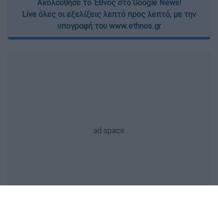
Ακολούθησε το Έθνος στο Google News!
Live όλες οι εξελίξεις λεπτό προς λεπτό, με την
υπογραφή του www.ethnos.gr