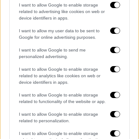
σταμπιλιζατέρ PRO 7117 με εύρος ρύθμισης
I want to allow Google to enable storage
related to advertising like cookies on web or
30 θέσεων.
device identifiers in apps.
Για να πετύχουν οι Αυστριακοί αυτή τη
I want to allow my user data to be sent to
μείωση βάρους έχουν αλλάξει την μπαταρία
Google for online advertising purposes.
με μία λιθίου, ενώ πολλά εξαρτήματα έχουν
αλλαχθεί με
αντίστοιχα από carbon
. Η χρήση
I want to allow Google to send me
personalized advertising.
του υλικού αυτού είναι τόσο εκτεταμένη
που μέχρι και το υποπλαίσιο είναι από το
I want to allow Google to enable storage
συγκεκριμένο υλικό. Από carbon είναι και η
related to analytics like cookies on web or
κασετίνα που θα πάρει ο κάθε ιδιοκτήτης
device identifiers in apps.
μαζί με την μοτοσυκλέτα, όπου μέσα θα
I want to allow Google to enable storage
υπάρχουν τα κλειδιά του νέου του κτήνους.
related to functionality of the website or app.
Αυτό που λάμπει δια της απουσίας του είναι
I want to allow Google to enable storage
το πίσω φωτιστικό σώμα. Το τελευταίο έχει
related to personalization.
ενσωματωθεί στα LED πίσω φλας -μια
I want to allow Google to enable storage
πρακτική που έχουν εφαρμόσει και άλλοι