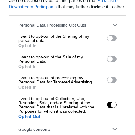
also be disclosed by us to third parties on the
IAB’s List of
κινητήρα έναν από τους τελευταίους των
Downstream Participants
that may further disclose it to other
Μοϊκανών.
third parties.
Η έκδοση RR βασίζεται λοιπόν στο “απλό”
Please note that this website/app uses one or more Google
1290 Super Duke R EVO, όντας όμως 11 κιλά
Personal Data Processing Opt Outs
services and may gather and store information including but
ελαφρύτερη από αυτό. Μπορεί η ΚΤΜ να
not limited to your visit or usage behaviour. You may click to
I want to opt-out of the Sharing of my
επέλεξε η φωτογράφηση να γίνει σε πίστα,
personal data.
grant or deny consent to Google and its third-party tags to
Opted In
αλλά το RR μπορεί να βγάλει κανονικά
use your data for below specified purposes in below Google
consent section.
αριθμό κυκλοφορίας και να κυκλοφορήσει
I want to opt-out of the Sale of my
Personal Data.
νόμιμα σε δημόσιους δρόμους.
Opted In
Όπως είναι φυσικό, ο
εξοπλισμός του RR
I want to opt-out of processing my
Personal Data for Targeted Advertising.
είναι κορυφαίος
. Οι
αναρτήσεις είναι οι WP
Opted In
APEX
και είναι
πλήρως ρυθμιζόμενες
.
I want to opt-out of Collection, Use,
Μπροστά έχει τοποθετηθεί ένα
Retention, Sale, and/or Sharing of my
Personal Data that Is Unrelated with the
ανεστραμμένο τηλεσκοπικό πιρούνι PRO
Purposes for which it was collected.
7548 κλειστού φυσιγγίου και πίσω έχει
Opted Out
επιλεχθεί μονό αμορτισέρ PRO 7746, ενώ
Google consents
στο πακέτο περιλαμβάνεται και