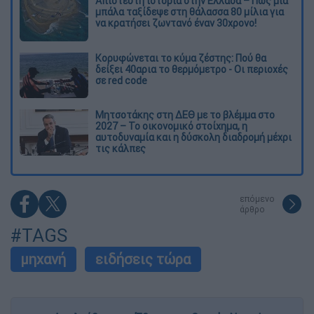
Απίστευτη ιστορία στην Ελλάδα – Πώς μια
μπάλα ταξίδεψε στη θάλασσα 80 μίλια για
να κρατήσει ζωντανό έναν 30χρονο!
Κορυφώνεται το κύμα ζέστης: Πού θα
δείξει 40αρια το θερμόμετρο - Οι περιοχές
σε red code
Μητσοτάκης στη ΔΕΘ με το βλέμμα στο
2027 – Το οικονομικό στοίχημα, η
αυτοδυναμία και η δύσκολη διαδρομή μέχρι
τις κάλπες
επόμενο
άρθρο
#TAGS
μηχανή
ειδήσεις τώρα