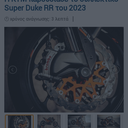
Super Duke RR του 2023
🕛 χρόνος ανάγνωσης: 3 λεπτά ┋