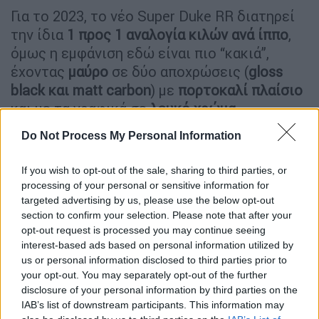
Για το 2023, το νέο Super Duke RR διατηρεί
την ίδια
1 προς 1 αναλογία κιλών ανά ίππο
,
όμως η εμφάνιση εδώ είναι πιο “κακιά”,
έχοντας
μαύρο
σε δύο αποχρώσεις (
gloss
black και matt carbon
) με
πορτοκαλί πλαίσιο
και με τα γραφικά σε
λευκό χρώμα
.
Ο
V2 κινητήρας
των
1.301 κυβικών με
Do Not Process My Personal Information
μέγιστη απόδοση 180 ίππους και 14,3 κιλά
If you wish to opt-out of the sale, sharing to third parties, or
ροπής
, αποτελεί τον ισχυρότερο V2 για την
processing of your personal or sensitive information for
κατηγορία των γυμνών μοτοσυκλετών.
targeted advertising by us, please use the below opt-out
Εκτός αυτού, οι περισσότεροι
section to confirm your selection. Please note that after your
κατασκευαστές έχουν στραφεί είτε στους
opt-out request is processed you may continue seeing
interest-based ads based on personal information utilized by
δικύλινδρους εν σειρά, είτε για τα μεγάλου
us or personal information disclosed to third parties prior to
κυβισμού Streetfighter που έχουν στην γκάμα
your opt-out. You may separately opt-out of the further
τους επιλέγουν τετρακύλινδρους V και εν
disclosure of your personal information by third parties on the
σειρά, καθιστώντας τον “πορτοκαλί”
IAB’s list of downstream participants. This information may