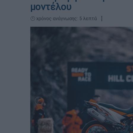
μοντέλου
🕛 χρόνος ανάγνωσης: 5 λεπτά ┋