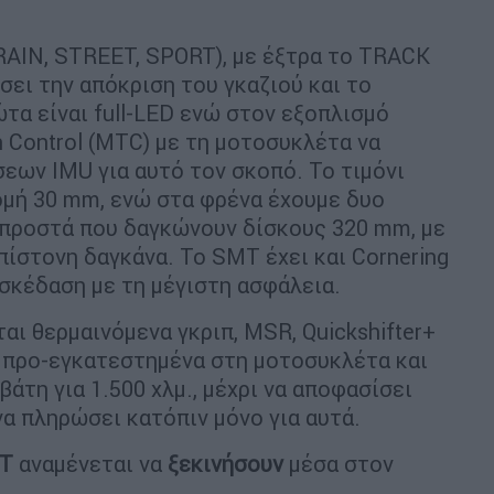
(RAIN, STREET, SPORT), με έξτρα το TRACK
σει την απόκριση του γκαζιού και το
ώτα είναι full-LED ενώ στον εξοπλισμό
n Control (MTC) με τη μοτοσυκλέτα να
εων IMU για αυτό τον σκοπό. Το τιμόνι
ρομή 30 mm, ενώ στα φρένα έχουμε δυο
μπροστά που δαγκώνουν δίσκους 320 mm, με
πίστονη δαγκάνα. Το SMT έχει και Cornering
ασκέδαση με τη μέγιστη ασφάλεια.
ι θερμαινόμενα γκριπ, MSR, Quickshifter+
ήδη προ-εγκατεστημένα στη μοτοσυκλέτα και
άτη για 1.500 χλμ., μέχρι να αποφασίσει
 να πληρώσει κατόπιν μόνο για αυτά.
MT
αναμένεται να
ξεκινήσουν
μέσα στον