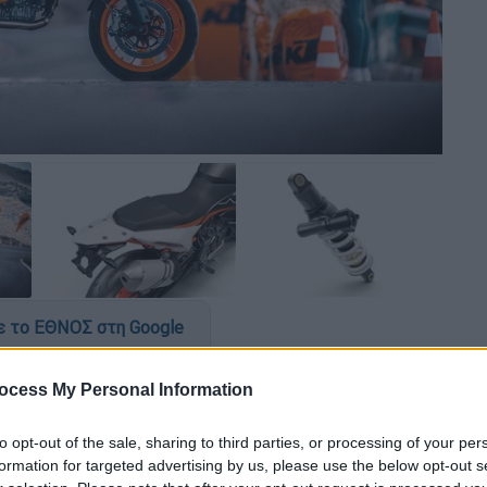
 το ΕΘΝΟΣ στη Google
τα “
Ready to Race
” ΚΤΜ για το 890 SMT
ocess My Personal Information
έσεις
των
Αυστριακών
. Με μοντέλο τον
ι Supermoto, αλλά και νικητή του Pikes
to opt-out of the sale, sharing to third parties, or processing of your per
formation for targeted advertising by us, please use the below opt-out s
υ παραπέμπει στον θρυλικό αγώνα Hill-Climb,