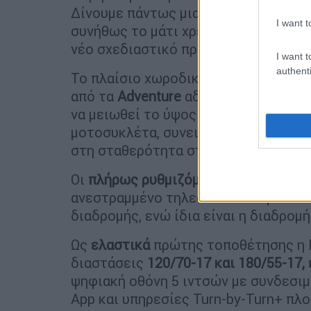
Δίνουμε πάντως μια παράταση στην ά
I want t
συνήθως το μάτι χρειάζεται κάποιο χ
νέο σχεδιαστικό πρότυπο.
I want t
authenti
Το πλαίσιο χωροδικτύωμα είναι από
από τα
Adventure
αδέλφια του. Το πίσ
να μειωθεί το ύψος της σέλας και γι
μοτοσυκλέτα, συνεισφέροντας σε μια
στη σταθερότητα στα πολλά.
Οι
πλήρως ρυθμιζόμενες WP APEX
α
ανεστραμμένο τηλεσκοπικό πιρούνι 4
διαδρομής, ενώ ίδια είναι η διαδρομή
Ως
ελαστικά
πρώτης τοποθέτησης η 
διαστάσεις
120/70-17 και 180/55-17,
ψηφιακή οθόνη 5 ιντσών με συνδεσ
App και υπηρεσίες Turn-by-Turn+ πλ