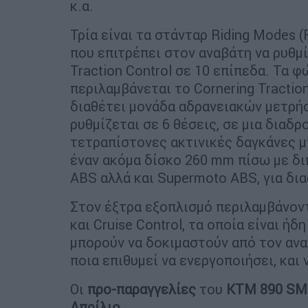
κ.α.
Τρία είναι τα στάνταρ Riding Modes 
που επιτρέπει στον αναβάτη να ρυθμί
Traction Control σε 10 επίπεδα. Τα φ
περιλαμβάνεται το Cornering Tractio
διαθέτει μονάδα αδρανειακών μετρήσ
ρυθμίζεται σε 6 θέσεις, σε μια διαδ
τετραπίστονες ακτινικές δαγκάνες 
έναν ακόμα δίσκο 260 mm πίσω με δι
ABS αλλά και Supermoto ABS, για δι
Στον έξτρα εξοπλισμό περιλαμβάνοντα
και Cruise Control, τα οποία είναι 
μπορούν να δοκιμαστούν από τον αναβ
ποια επιθυμεί να ενεργοποιήσει, και
Οι
προ-παραγγελίες
του
KTM 890 S
Απρίλιο
.