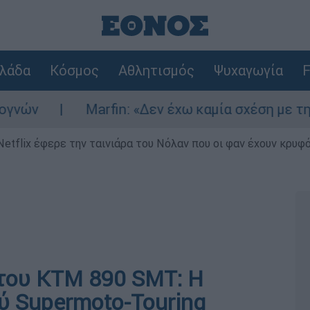
λάδα
Κόσμος
Αθλητισμός
Ψυχαγωγία
F
Marfin: «Δεν έχω καμία σχέση με την επίθεση»
Netflix έφερε την ταινιάρα του Νόλαν που οι φαν έχουν κρυφό
του KTM 890 SMT: Η
ύ Supermoto-Touring