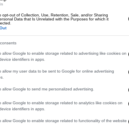
λωση 4,6 λίτρων ανά 100 χιλιόμετρα, αλλά
In
ματική ή WMTC -τείνουμε φυσικά προς το
o opt-out of Collection, Use, Retention, Sale, and/or Sharing
ersonal Data that Is Unrelated with the Purposes for which it
lected.
αι ειδικά σχεδιασμένο για το 890 SMT, ενώ
Out
60 mm. Το βάρος της μοτοσυκλέτας γεμάτης
consents
o allow Google to enable storage related to advertising like cookies on
 τις
17άρες χυτές ζάντες με μπράτσα και
evice identifiers in apps.
μπροστά, σε λευκό χρώμα και σε συνδυασμό
 το ψηλά τοποθετημένο τελικό με
o allow my user data to be sent to Google for online advertising
 ζελατίνα, και από την ενιαία μεν σέλα που
s.
 στο μερίδιο αναβάτη-συνεπιβάτη.
to allow Google to send me personalized advertising.
εφοδίασε το SMT με νέο κοστούμι, το οποίο
o allow Google to enable storage related to analytics like cookies on
του μέρος χάρη στο
μικρότερο ρεζερβουάρ
,
evice identifiers in apps.
ρεκκλίνει πολύ από του Adventure -για
οί ξενίζουν ελαφρώς σε πρώτη ματιά
o allow Google to enable storage related to functionality of the website
ύπι και τις διαστάσεις της μοτοσυκλέτας.