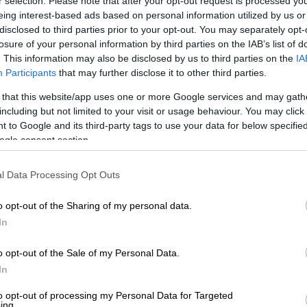
r selection. Please note that after your opt-out request is processed y
 την άσφαλτο και από οριακές σούζες με
eing interest-based ads based on personal information utilized by us or
τιγγα γέρνει περισσότερο σε εξαγριωμένη
disclosed to third parties prior to your opt-out. You may separately opt-
 στον τουρισμό -αν και το αρκτικόλεξο
losure of your personal information by third parties on the IAB’s list of
. This information may also be disclosed by us to third parties on the
IA
 και στα δύο.
Participants
that may further disclose it to other third parties.
οκαλί” φωτογράφους να βγάλουν και
μερικές
 that this website/app uses one or more Google services and may gath
ν θα κολλήσουμε σε λεπτομέρειες… εδώ
including but not limited to your visit or usage behaviour. You may click 
ίχε θριαμβεύσει στο
PPIHC με Duke (1290
 to Google and its third-party tags to use your data for below specifi
ogle consent section.
άρος
. Και σωστά.
ύμενο μοντέλο 990 SMT να έχει κάνει
l Data Processing Opt Outs
την πλατφόρμα 890 LC8c, με γεωμετρία,
o opt-out of the Sharing of my personal data.
 αναρτήσεις που δίνουν έμφαση στη σπορ
In
ης βρίσκεται στους 105 hp / 8.000 rpm
και
o opt-out of the Sale of my Personal Data.
In
ε τον κινητήρα να τροφοδοτείται από
 μοτοσυκλέτα να έχει ρεζερβουάρ 15,8
to opt-out of processing my Personal Data for Targeted
ing.