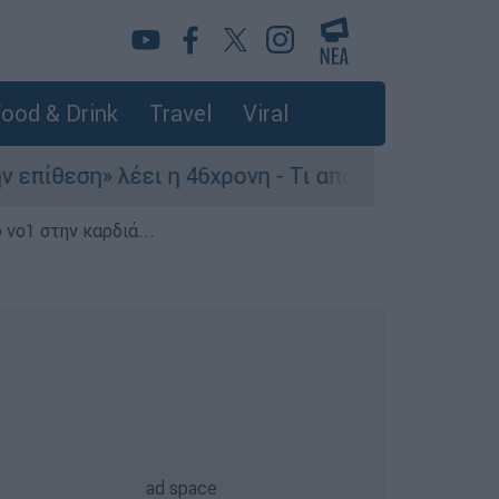
ood & Drink
Travel
Viral
 λέει η 46χρονη - Τι αποκάλυψε στους αστυνομικ
 νο1 στην καρδιά...