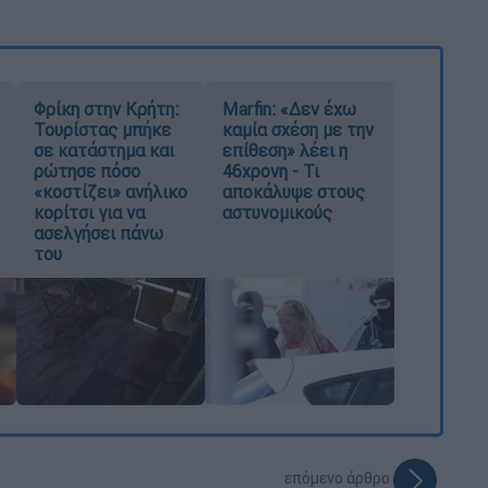
Φρίκη στην Κρήτη:
Marfin: «Δεν έχω
Τουρίστας μπήκε
καμία σχέση με την
σε κατάστημα και
επίθεση» λέει η
ρώτησε πόσο
46χρονη - Τι
«κοστίζει» ανήλικο
αποκάλυψε στους
κορίτσι για να
αστυνομικούς
ασελγήσει πάνω
του
επόμενο άρθρο