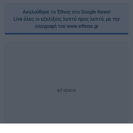
Ακολούθησε το Έθνος στο Google News!
Live όλες οι εξελίξεις λεπτό προς λεπτό, με την
υπογραφή του www.ethnos.gr