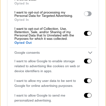
να συνδεθούν
με τους κωδικούς Taxisnet
Opted In
στην υπηρεσία. Εκεί θα χρειαστεί να
I want to opt-out of processing my
καταχωρήσουν, εκτός από τα απαραίτητα
Personal Data for Targeted Advertising.
στοιχεία της αίτησης, το μοναδικό
Opted In
αναγνωριστικό επαλήθευσης της Υπεύθυνης
I want to opt-out of Collection, Use,
Δήλωσης -το οποίο παρέχεται μέσω του
Retention, Sale, and/or Sharing of my
Personal Data that Is Unrelated with the
gov.gr- του
παρακρατούντος την κυριότητα ή
Purposes for which it was collected.
Opted Out
να μεταφορτώνουν βεβαίωση περί και
βούλησης προς επακόλουθη μεταβίβαση
της
Google consents
κυριότητας. Σε περίπτωση που υπάρχουν
I want to allow Google to enable storage
συνιδιοκτήτες, τότε καταχωρούνται, μέσω
related to advertising like cookies on web or
του gov.gr, τα μοναδικά αναγνωριστικά
device identifiers in apps.
επαλήθευσης όλων των Υπεύθυνων
Δηλώσεων, μέσω των οποίων οι εκάστοτε
I want to allow my user data to be sent to
Google for online advertising purposes.
συνιδιοκτήτες συναινούν στην υποβολή της
αίτησης.
I want to allow Google to send me
personalized advertising.
Για την
παραλαβή της νέας άδειας
, είναι