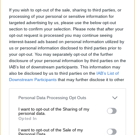
ιδιωτικής χρήσης (Ι.Χ.). Αυτό αφορά τις
περιπτώσεις που η καταβολή του αντιτίμου
If you wish to opt-out of the sale, sharing to third parties, or
processing of your personal or sensitive information for
έχει προσυμφωνηθεί στα πλαίσια
targeted advertising by us, please use the below opt-out
τμηματικής καταβολής αυτού (δόσεις)
section to confirm your selection. Please note that after your
μεταξύ των εκάστοτε συμβαλλόμενων
opt-out request is processed you may continue seeing
μερών, είτε μεταξύ ιδιωτών, είτε ιδιωτών
interest-based ads based on personal information utilized by
us or personal information disclosed to third parties prior to
και Νομικού Προσώπου.
your opt-out. You may separately opt-out of the further
disclosure of your personal information by third parties on the
Οι πολίτες
μπορούν να επισκεφθούν την
IAB’s list of downstream participants. This information may
ιστοσελίδα gov.gr,
όπου μέσα από τη
also be disclosed by us to third parties on the
IAB’s List of
Downstream Participants
that may further disclose it to other
διαδρομή Πολίτης και καθημερινότητα /
third parties.
Μετακινήσεις / Άρση παρακράτησης
κυριότητας επιβατικού ή δικύκλου οχήματος
Please note that this website/app uses one or more Google
Personal Data Processing Opt Outs
services and may gather and store information including but
ιδιωτικής χρήσης, μπορούν να βρουν τη νέα
not limited to your visit or usage behaviour. You may click to
I want to opt-out of the Sharing of my
υπηρεσία. Διαφορετικά, μέσω της
personal data.
grant or deny consent to Google and its third-party tags to
Opted In
διεύθυνσης
https://drivers-
use your data for below specified purposes in below Google
vehicles.services.gov.gr
οι πολίτες μπορούν
consent section.
I want to opt-out of the Sale of my
Personal Data.