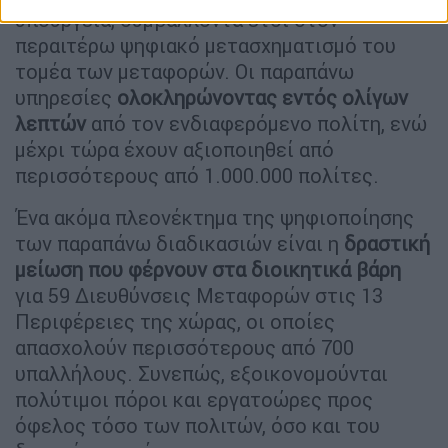
υπουργεία, συμβάλλοντα έτσι στον
περαιτέρω ψηφιακό μετασχηματισμό του
τομέα των μεταφορών. Οι παραπάνω
υπηρεσίες
ολοκληρώνοντας εντός ολίγων
λεπτών
από τον ενδιαφερόμενο πολίτη, ενώ
μέχρι τώρα έχουν αξιοποιηθεί από
περισσότερους από 1.000.000 πολίτες.
Ένα ακόμα πλεονέκτημα της ψηφιοποίησης
των παραπάνω διαδικασιών είναι η
δραστική
μείωση που φέρνουν στα διοικητικά βάρη
για 59 Διευθύνσεις Μεταφορών στις 13
Περιφέρειες της χώρας, οι οποίες
απασχολούν περισσότερους από 700
υπαλλήλους. Συνεπώς, εξοικονομούνται
πολύτιμοι πόροι και εργατοώρες προς
όφελος τόσο των πολιτών, όσο και του