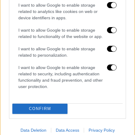
υποχρεωτική η προσκόμιση της
I want to allow Google to enable storage
προηγούμενης πρωτότυπης άδειας
related to analytics like cookies on web or
device identifiers in apps.
κυκλοφορίας στην οικία Διεύθυνση της
Περιφέρειας, προς την οποία έχει γίνει και η
I want to allow Google to enable storage
αίτηση. Στην περίπτωση που
ο άμεσα
related to functionality of the website or app.
ενδιαφερόμενος δε δύναται να έχει φυσική
I want to allow Google to enable storage
παρουσία,
τότε υπάρχει η δυνατότητα
related to personalization.
εξουσιοδότησης κάποιου αντιπροσώπου
του, προκειμένου να παραλάβει τη νέα άδεια
I want to allow Google to enable storage
related to security, including authentication
κυκλοφορίας.
functionality and fraud prevention, and other
Εντός ολίγων λεπτών η ολοκλήρωση
user protection.
των ψηφιοποιημένων υπηρεσιών
Η νέα υπηρεσία
έρχεται να προστεθεί σε ένα
CONFIRM
σύνολο που ξεπερνά τις 20 ψηφιοποιημένες
υπηρεσίες,
οι οποίες έχουν υλοποιηθεί τα
Data Deletion
Data Access
Privacy Policy
τελευταία χρόνια από τα δύο αρμόδια