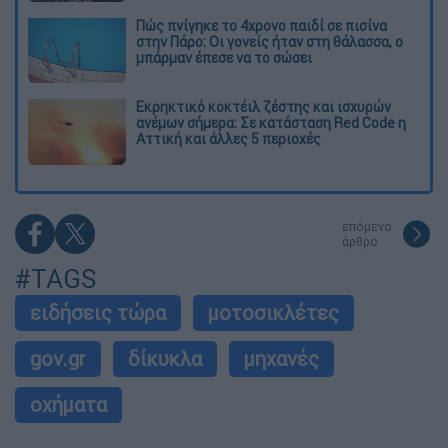
Πώς πνίγηκε το 4χρονο παιδί σε πισίνα
στην Πάρο: Οι γονείς ήταν στη θάλασσα, ο
μπάρμαν έπεσε να το σώσει
Εκρηκτικό κοκτέιλ ζέστης και ισχυρών
ανέμων σήμερα: Σε κατάσταση Red Code η
Αττική και άλλες 5 περιοχές
επόμενο
άρθρο
#TAGS
ειδήσεις τώρα
μοτοσικλέτες
gov.gr
δίκυκλα
μηχανές
οχήματα