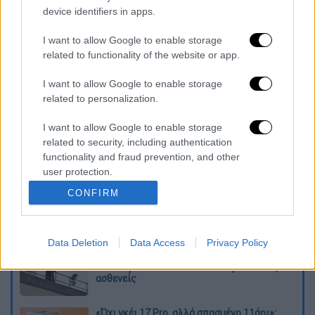
device identifiers in apps.
video
I want to allow Google to enable storage
related to functionality of the website or app.
I want to allow Google to enable storage
related to personalization.
Διαβάστε ακόμη
I want to allow Google to enable storage
Εκτελέσεις, συλλήψεις και νέοι
related to security, including authentication
περιορισμοί: Το Ιράν σκληραίνει τη γραμμή
functionality and fraud prevention, and other
στο εσωτερικό εν μέσω πολέμου
user protection.
CONFIRM
Η πρώτη δήλωση της οικογένειας της
38χρονης Βρετανίδας που δολοφονήθηκε
στην Κυψέλη
Data Deletion
Data Access
Privacy Policy
Ντύθηκε «Χάρος», ανέβηκε στην οροφή
νοσοκομείου και κοιτούσε επίμονα τους
ασθενείς
«Όχι γκέι 17 Pro, αλλά σπασμένο 11άρι»: