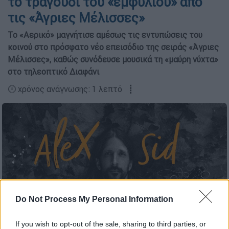
το τραγούδι του «εμφυλίου» από
τις «Άγριες Μέλισσες»
Το «Αερικό» μαγνήτισε αμέσως τις εντυπώσεις του
κοινού στο πρόσφατο νέο επεισόδιο της σειράς «Άγριες
Μέλισσες», καθώς συνόδευσε μουσικά τη «μαύρη νύχτα»
στο τηλεοπτικό Διαφάνι
🕛 χρόνος ανάγνωσης: 1 λεπτό ┋
Do Not Process My Personal Information
If you wish to opt-out of the sale, sharing to third parties, or