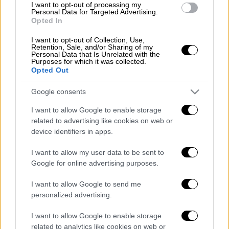
τη
μαντόλα
, τον
μπαγλαμά
και τα
κρουστά
να
I want to opt-out of processing my
πλαισιώνουν αριστοτεχνικά τη δυνατή
Personal Data for Targeted Advertising.
Opted In
ερμηνεία του, ενώ τους
εμπνευσμένους
στίχους γράφει η Ουρανία
I want to opt-out of Collection, Use,
Retention, Sale, and/or Sharing of my
Πατέλλη
. Το «Αερικό» μαγνήτισε αμέσως τις
Personal Data that Is Unrelated with the
Purposes for which it was collected.
εντυπώσεις του κοινού στο πρόσφατο νέο
Opted Out
επεισόδιο της σειράς
«Άγριες Μέλισσες»,
καθώς
συνόδευσε μουσικά τη «μαύρη νύχτα»
Google consents
στο τηλεοπτικό Διαφάνι
, το οποίο
I want to allow Google to enable storage
προετοιμάζεται για έναν νέο «εμφύλιο» τη
related to advertising like cookies on web or
στιγμή που στις κρεβατοκάμαρες πολλών
device identifiers in apps.
ηρώων εκτυλίσσονται προσωπικοί
I want to allow my user data to be sent to
«πόλεμοι».
Google for online advertising purposes.
I want to allow Google to send me
personalized advertising.
I want to allow Google to enable storage
related to analytics like cookies on web or