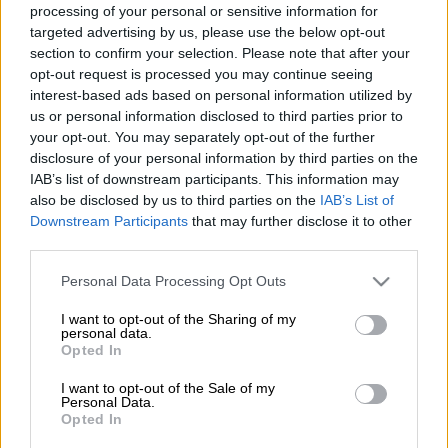
processing of your personal or sensitive information for
targeted advertising by us, please use the below opt-out
section to confirm your selection. Please note that after your
Προσθέστε το ΕΘΝΟΣ στη Google
opt-out request is processed you may continue seeing
interest-based ads based on personal information utilized by
O
Alex Sid
παρουσιάζει το νέο του
us or personal information disclosed to third parties prior to
τραγούδι,
«Αερικό»
, που κυκλοφορεί από
your opt-out. You may separately opt-out of the further
την Panik Oxygen, συνεχίζοντας το σερί των
disclosure of your personal information by third parties on the
IAB’s list of downstream participants. This information may
προσωπικών του
τραγουδιών που «ντύνουν»
also be disclosed by us to third parties on the
IAB’s List of
την επιτυχημένη σειρά «Άγριες Μέλισσες»
.
Downstream Participants
that may further disclose it to other
Μετά τα
«Μάτια Κλειστά»
και
«Κάθε
third parties.
Δειλινό»
, ο ταλαντούχος τραγουδοποιός
Please note that this website/app uses one or more Google
Personal Data Processing Opt Outs
παρουσιάζει ένα
δραματικό τραγούδι, για τις
services and may gather and store information including but
εσωτερικές και εξωτερικές συγκρούσεις
not limited to your visit or usage behaviour. You may click to
I want to opt-out of the Sharing of my
personal data.
του καθενός μας
.
grant or deny consent to Google and its third-party tags to
Opted In
use your data for below specified purposes in below Google
consent section.
I want to opt-out of the Sale of my
Και αυτή τη φορά, ο
Alex Sid
Personal Data.
συνθέτει
μοναδικά, με την
κιθάρα
,
Opted In