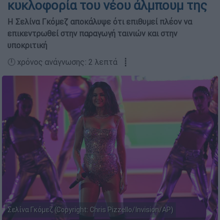
κυκλοφορία του νέου άλμπουμ της
Η Σελίνα Γκόμεζ αποκάλυψε ότι επιθυμεί πλέον να
επικεντρωθεί στην παραγωγή ταινιών και στην
υποκριτική
🕛 χρόνος ανάγνωσης: 2 λεπτά ┋
Σελίνα Γκόμεζ (Copyright: Chris Pizzello/Invision/AP)