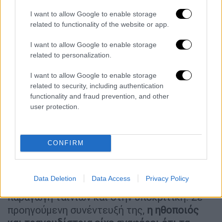
I want to allow Google to enable storage
related to functionality of the website or app.
I want to allow Google to enable storage
related to personalization.
video
I want to allow Google to enable storage
related to security, including authentication
functionality and fraud prevention, and other
user protection.
«Θέλω να κάνω μία τελευταία προσπάθεια
CONFIRM
προτού αποχωρήσω από τη μουσική»
πρόσθεσε. Στη συνέχεια, η Σελίνα Γκόμεζ
Data Deletion
Data Access
Privacy Policy
διευκρίνισε ότι θέλει να επικεντρωθεί στην
παραγωγή ταινιών και στην υποκριτική. Σε
προηγούμενη συνέντευξή της,
η ηθοποιός