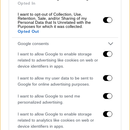
Opted In
video
I want to opt-out of Collection, Use,
Retention, Sale, and/or Sharing of my
Personal Data that Is Unrelated with the
Purposes for which it was collected.
Opted Out
Google consents
Η Σελίνα Γκόμεζ αποκάλυψε ότι σκοπεύει να
δοκιμάσει κάτι «διαφορετικό» στο νέο της
I want to allow Google to enable storage
άλμπουμ
. Το «Lose You to Love Me» ένιωσα
related to advertising like cookies on web or
device identifiers in apps.
ότι ήταν το καλύτερο τραγούδι που έχω
κυκλοφορήσει ποτέ, και για μερικούς
I want to allow my user data to be sent to
ανθρώπους δεν ήταν ικανοποιητικό, είπε.
Google for online advertising purposes.
«Νομίζω ότι υπάρχουν πολλοί άνθρωποι που
I want to allow Google to send me
απολαμβάνουν τη μουσική μου, και για αυτό
personalized advertising.
είμαι τόσο ευγνώμων, για αυτό συνεχίζω,
αλλά νομίζω ότι την επόμενη φορά που θα
I want to allow Google to enable storage
related to analytics like cookies on web or
κάνω ένα άλμπουμ που θα είναι
device identifiers in apps.
διαφορετικό» εξήγησε.