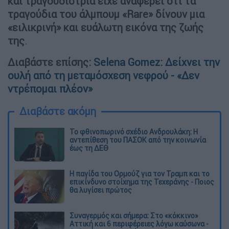
και τραγουδίστρια είχε αναφέρει ότι τα
τραγούδια του άλμπουμ «Rare» δίνουν μια
«ειλικρινή» και ευάλωτη εικόνα της ζωής
της
.
Διαβάστε επίσης:
Selena Gomez: Δείχνει την
ουλή από τη μεταμόσχεση νεφρού - «Δεν
ντρέπομαι πλέον»
Διαβάστε ακόμη
Το φθινοπωρινό σχέδιο Ανδρουλάκη: Η
αντεπίθεση του ΠΑΣΟΚ από την κοινωνία
έως τη ΔΕΘ
Η παγίδα του Ορμούζ για τον Τραμπ και το
επικίνδυνο στοίχημα της Τεχεράνης - Ποιος
θα λυγίσει πρώτος
Συναγερμός και σήμερα: Στο «κόκκινο»
Αττική και 6 περιφέρειες λόγω καύσωνα -