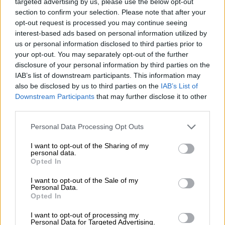
targeted advertising by us, please use the below opt-out
ψυχική υγεία
section to confirm your selection. Please note that after your
opt-out request is processed you may continue seeing
Η συνέντευξή της στο περιοδικό μόδας
interest-based ads based on personal information utilized by
δημοσιεύθηκε σχεδόν 14 μήνες μετά την
us or personal information disclosed to third parties prior to
κυκλοφορία του τρίτου στούντιο άλμπουμ
your opt-out. You may separately opt-out of the further
της τραγουδίστριας με τίτλο «Rare», στο
disclosure of your personal information by third parties on the
οποίο περιλαμβάνονται τα singles «
Lose You
IAB’s list of downstream participants. This information may
also be disclosed by us to third parties on the
IAB’s List of
to Love Me
», «
Look at Her Now
» και «
Rare
».
Downstream Participants
that may further disclose it to other
«Είναι δύσκολο να συνεχίσεις να κάνεις
third parties.
μουσική όταν οι άνθρωποι δεν σε λαμβάνουν
Please note that this website/app uses one or more Google
Personal Data Processing Opt Outs
απαραίτητα στα σοβαρά» είπε η Γκόμεζ.
services and may gather and store information including but
«Υπήρξαν στιγμές που έλεγα: "Ποιο είναι το
not limited to your visit or usage behaviour. You may click to
I want to opt-out of the Sharing of my
personal data.
νόημα;"».
grant or deny consent to Google and its third-party tags to
Opted In
use your data for below specified purposes in below Google
consent section.
I want to opt-out of the Sale of my
Personal Data.
Opted In
I want to opt-out of processing my
Personal Data for Targeted Advertising.