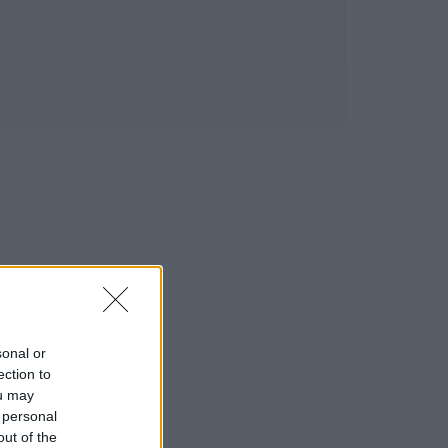
sonal or
ection to
ou may
 personal
out of the