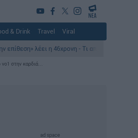
od & Drink
Travel
Viral
ίθεση» λέει η 46χρονη - Τι αποκάλυψε στους αστ
 νο1 στην καρδιά...