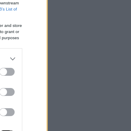
 downstream
B’s List of
er and store
to grant or
ed purposes