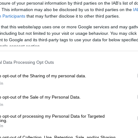
losure of your personal information by third parties on the IAB’s list of
. This information may also be disclosed by us to third parties on the
IA
Participants
that may further disclose it to other third parties.
 that this website/app uses one or more Google services and may gath
including but not limited to your visit or usage behaviour. You may click 
 to Google and its third-party tags to use your data for below specifi
ogle consent section.
 το ΕΘΝΟΣ στη Google
l Data Processing Opt Outs
αι τελευταία ημέρα του
Athens Music Week
o opt-out of the Sharing of my personal data.
ο συνεδριακό όσο και μουσικό.
In
ολη Δήμου Αθηναίων
, είδαμε στις οθόνες
o opt-out of the Sale of my Personal Data.
s
σε ένα panel για την έκρηξη της Jazz
In
ές φιγούρες να συζητούν για το πώς σπάει
to opt-out of processing my Personal Data for Targeted
σικής Βιομηχανίας, μάθαμε τεχνικές ώστε
ing.
αφήμισης, πώς ετοιμάζουμε το τέλειο rider
In
ια crowd-funding.
o opt-out of Collection, Use, Retention, Sale, and/or Sharing