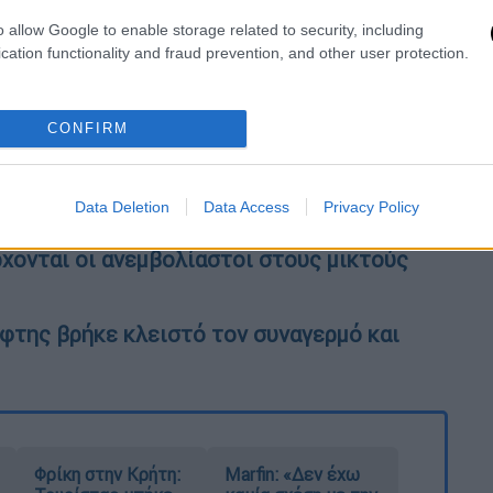
τικά) βραδυά του καλοκαιριού. Και του
o allow Google to enable storage related to security, including
κες όρθιοι και αγκαλιασμένοι!
cation functionality and fraud prevention, and other user protection.
CONFIRM
θεση στα φαρμακεία από 1η Ιουλίου- Ποιους
Data Deletion
Data Access
Privacy Policy
ν έρθει η πανδημία τον χειμώνα, τελειώσαμε
χονται οι ανεμβολίαστοι στους μικτούς
έφτης βρήκε κλειστό τον συναγερμό και
Φρίκη στην Κρήτη:
Marfin: «Δεν έχω