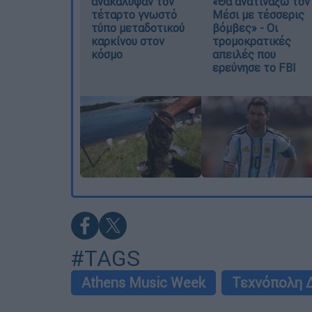
ανακάλυψαν τον
«Θα ανατινάξω τον
τέταρτο γνωστό
Μέσι με τέσσερις
τύπο μεταδοτικού
βόμβες» - Οι
καρκίνου στον
τρομοκρατικές
κόσμο
απειλές που
ερεύνησε το FBI
#TAGS
Athens Music Week
Τεχνόπολη 