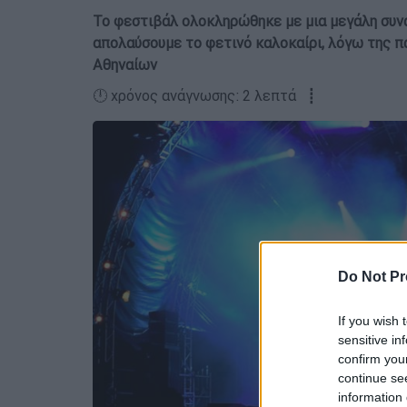
Το φεστιβάλ ολοκληρώθηκε με μια μεγάλη συναυ
απολαύσουμε το φετινό καλοκαίρι, λόγω της π
Αθηναίων
🕛 χρόνος ανάγνωσης: 2 λεπτά ┋
Do Not Pr
If you wish 
sensitive in
confirm you
continue se
information 