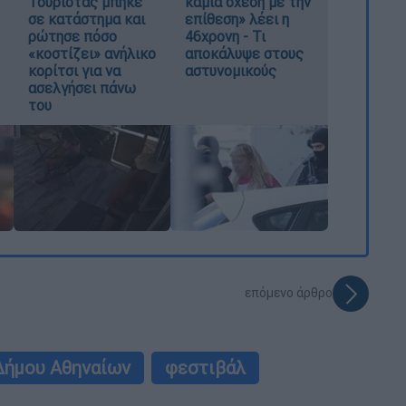
Τουρίστας μπήκε
καμία σχέση με την
σε κατάστημα και
επίθεση» λέει η
ρώτησε πόσο
46χρονη - Τι
«κοστίζει» ανήλικο
αποκάλυψε στους
κορίτσι για να
αστυνομικούς
ασελγήσει πάνω
του
επόμενο άρθρο
Δήμου Αθηναίων
φεστιβάλ