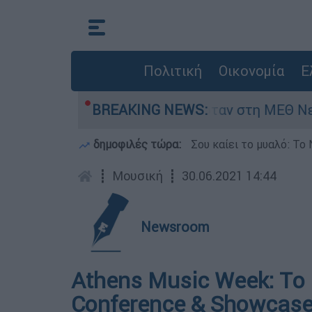
Πολιτική
Οικονομία
Ε
ρέφος 8 ημερών - Νοσηλευόταν στη ΜΕΘ Νεογνώ
BREAKING NEWS:
δημοφιλές τώρα:
Σου καίει το μυαλό: Το 
┋
Μουσική
┋
30.06.2021 14:44
Newsroom
Athens Music Week: Tο
Conference & Showcase