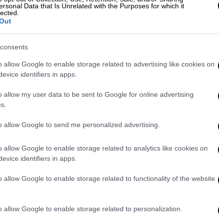
ersonal Data that Is Unrelated with the Purposes for which it
lected.
ου ροκ Eric Burdon, σε μια πολύ προσωπική
Out
Για "πρακτικούς" λόγους, δεν αναφερόμαστε
, καθώς θα χρειαστεί να γράφουμε για
consents
πορείτε να ανακαλύψετε όλο το
o allow Google to enable storage related to advertising like cookies on
nd") στο
www.athensmusicweek.gr
evice identifiers in apps.
γάλη συναυλία - μια από τις ελάχιστες που
o allow my user data to be sent to Google for online advertising
ετινό καλοκαίρι, λόγω της πανδημίας -
s.
ς Δήμου Αθηναίω
ν. Πρώτοι επι σκηνής οι
to allow Google to send me personalized advertising.
κατάφεραν να μας δροσίσουν, με τον indie
ας, σε ένα κυριολεκτικά καυτό απόγευμα. Τη
o allow Google to enable storage related to analytics like cookies on
o ράπερ Solmeister και οι Cool Kids Never
evice identifiers in apps.
κό live show, για να έρθει ως «λύτρωση» η
o allow Google to enable storage related to functionality of the website
τανή εμφάνιση του εξαιρετικού Good Job
 επόμενου Έλληνα pop σταρ.
o allow Google to enable storage related to personalization.
ν ταλέντο, νεανική ομορφιά, χαρά και