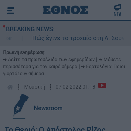
BREAKING NEWS:
ar
Πώς έγινε το τροχαίο στη Λ. Σουνίου:
Πρωινή ενημέρωση:
➔ Δείτε τα πρωτοσέλιδα των εφημερίδων
|
➔ Μάθετε
περισσότερα για τον καιρό σήμερα
|
➔ Εορτολόγιο: Ποιοι
γιορτάζουν σήμερα
┋
Μουσική
┋
07.02.2022 01:18
Newsroom
Το Θεριό: Ο Απόστολος Ρίζος