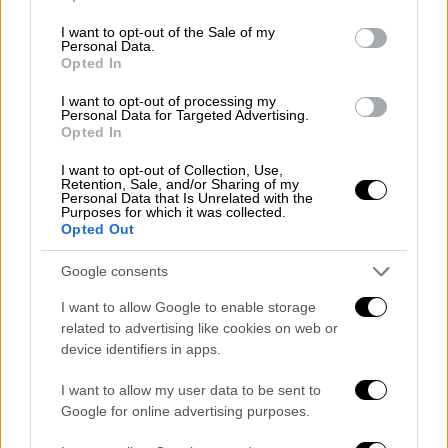
ευαίσθητη φωνή του ο
Απόστολος Ρίζος
, ο
use your data for below specified purposes in below Google
αγαπημένος τροβαδούρος, που
consent section.
I want to opt-out of the Sale of my
Personal Data.
πρωτοσυστήθηκε στο κοινό με το άλμπουμ
Opted In
του
Νίκου Ζούδιαρη
«
Ένας κύκνος κλαίει
»
I want to opt-out of processing my
και ιδιαίτερα με το τραγούδι «Τι να θυμηθώ».
Personal Data for Targeted Advertising.
Opted In
I want to opt-out of Collection, Use,
Retention, Sale, and/or Sharing of my
Personal Data that Is Unrelated with the
Purposes for which it was collected.
Opted Out
video
Google consents
I want to allow Google to enable storage
related to advertising like cookies on web or
device identifiers in apps.
I want to allow my user data to be sent to
Το «Θεριό», γραμμένο πάνω στο κεντρικό
Google for online advertising purposes.
μουσικό θέμα της σειράς - μια συγκλονιστική