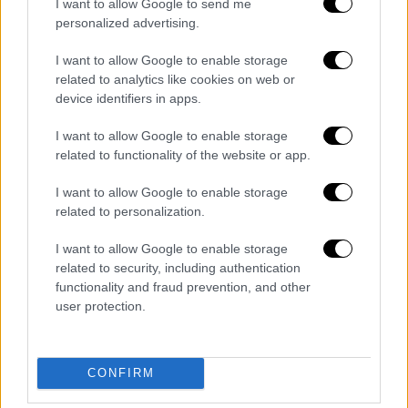
μελωδία σε νοτιο-ιταλιάνικο κλίμα - στην
I want to allow Google to send me
ουσία συνοψίζει στιχουργικά το πνεύμα του
personalized advertising.
συνταρακτικού διηγήματος, που ανατέμνει
I want to allow Google to enable storage
αριστοτεχνικά τη φύση της ανθρώπινης
related to analytics like cookies on web or
ψυχής.
device identifiers in apps.
I want to allow Google to enable storage
related to functionality of the website or app.
I want to allow Google to enable storage
related to personalization.
video
I want to allow Google to enable storage
related to security, including authentication
functionality and fraud prevention, and other
user protection.
Διαβάστε ακόμη
CONFIRM