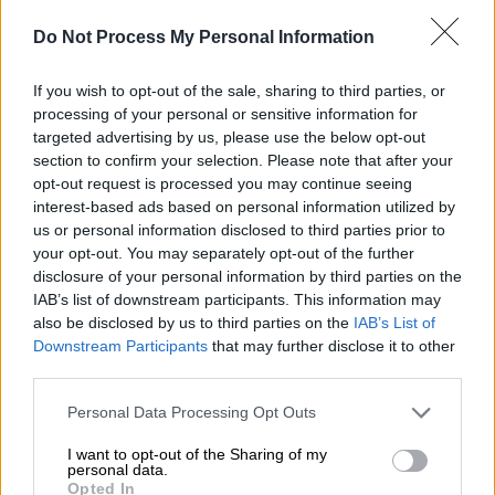
Προσθέστε το ΕΘΝΟΣ στη Google
Do Not Process My Personal Information
«
Το Θεριό
» είναι ο τίτλος του τραγουδιού
If you wish to opt-out of the sale, sharing to third parties, or
που ακούσαμε να κλείνει, ως επίλογος, τη
processing of your personal or sensitive information for
μίνι σειρά - έκπληξη «
Αγάπη Παράνομη
»
,
targeted advertising by us, please use the below opt-out
μεταφορά του ομότιτλου διηγήματος του
section to confirm your selection. Please note that after your
opt-out request is processed you may continue seeing
Κωνσταντίνου Θεοτόκη
, που μεταδόθηκε
interest-based ads based on personal information utilized by
από την
ΕΡΤ1
σε σκηνοθεσία
Νίκου
us or personal information disclosed to third parties prior to
Κουτελιδάκη
και σενάριο
Ελένης Ζιώγα
και
your opt-out. You may separately opt-out of the further
αγκαλιάστηκε με ενθουσιασμό από κοινό και
disclosure of your personal information by third parties on the
IAB’s list of downstream participants. This information may
κριτικούς.
also be disclosed by us to third parties on the
IAB’s List of
Downstream Participants
that may further disclose it to other
Το ιδιαίτερο αυτό τραγούδι, που υπογράφει
third parties.
μουσικά ο
Χρίστος Στυλιανού
, ο οποίος έχει
γράψει και την πρωτότυπη μουσική για τη
Please note that this website/app uses one or more Google
Personal Data Processing Opt Outs
services and may gather and store information including but
σειρά και στιχουργικά η Ελένη Ζιώγα,
not limited to your visit or usage behaviour. You may click to
I want to opt-out of the Sharing of my
ερμηνεύει με την ιδιαίτερα αισθαντική και
personal data.
grant or deny consent to Google and its third-party tags to
Opted In