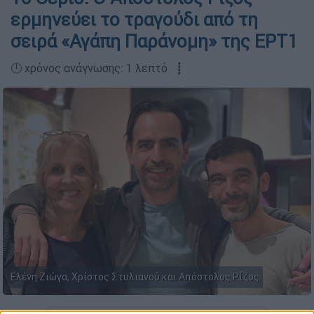
ερμηνεύει το τραγούδι από τη
σειρά «Αγάπη Παράνομη» της ΕΡΤ1
🕛 χρόνος ανάγνωσης: 1 λεπτό ┋
Ελένη Ζιώγα, Χρίστος Στυλιανού και Απόστολος Ρίζος