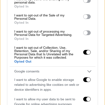
όπως το Yesterday, το Hey Jude και άλλα.
personal data.
grant or deny consent to Google and its third-party tags to
Opted In
«Αλλά οι αγαπημένοι μου μουσικοί είναι
use your data for below specified purposes in below Google
πολλοί! Ο Ralph Towner, ο Egberto Gismonti ,
consent section.
I want to opt-out of the Sale of my
Personal Data.
ο Michael Paouris», συνεχίζει.
Opted In
Γρήγορα βέβαια επέστρεψα τη συζήτηση
I want to opt-out of processing my
Personal Data for Targeted Advertising.
στην κιθάρα καθώς ήθελα οπωσδήποτε να
Opted In
τον ρωτήσω για την πρώτη του κιθάρα.
I want to opt-out of Collection, Use,
Retention, Sale, and/or Sharing of my
Personal Data that Is Unrelated with the
Purposes for which it was collected.
Opted Out
Google consents
I want to allow Google to enable storage
related to advertising like cookies on web or
device identifiers in apps.
I want to allow my user data to be sent to
Google for online advertising purposes.