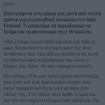
Μερικοί από τους καλύτερους φίλους
μου είναι από την Ελλάδα
Έχετε εμφανιστεί πολλές φορές στην
Ελλάδα και σίγουρα είστε ο αγαπημένος του
ελληνικού κοινού. Αισθάνεστε έναν
ιδιαίτερο δεσμό με την Ελλάδα; Πώς
αισθάνεστε όταν επιστρέφετε; Ίσως
υπάρχουν και κάποιοι παλιοί φίλοι εδώ;
«Είναι σίγουρα πολύ ιδιαίτερο! Μερικοί από
τους καλύτερους φίλους μου είναι από την
Ελλάδα. Έχω επίσης μια κόρη με μια
Ελληνίδα. Εξάλλου, δε θα ήμουν γνωστός ως
μουσικός αν δεν ήταν ο αγαπημένος μου
φίλος Μιχάλης Μπουγιούκας που επέμενε
στον Chick Corea να ακούσει την κασέτα