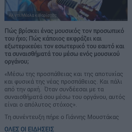
πιο σημαντική απάντηση.
Κλείνω, λοιπόν, με αυτή και δίνουμε
ραντεβού το Σάββατο 16 Ιουλίου στο Sani
Festival για μια πραγματικά σπουδαία
συναυλία. Στον μαγευτικό λόφο, μπροστά
στον Πύργο, καταμεσής της θάλασσας, κάτω
από τον έναστρο καλοκαιρινό ουρανό με τον
γητευτή της κιθάρας, τον Al Di Meola.