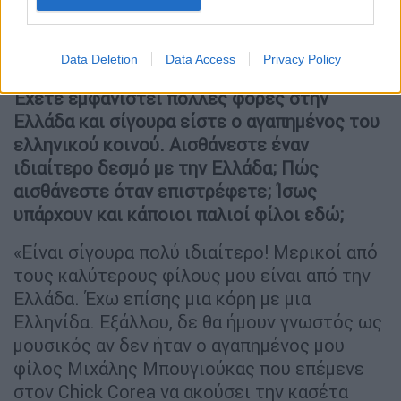
Data Deletion
Data Access
Privacy Policy
Αλ ντι Μέολα κιθαρίστας
Παίζετε και άλλα όργανα;
«Ναι, παίζω
κρουστά και λίγο πιάνο».
Ένας μουσικός πολύπλευρος,
πολυσυλλεκτικός, πολυμήχανος θα έλεγε
κανείς όταν κινείται με μαεστρία στα τάστα,
ψάχνοντας για νέους τρόπους να ερμηνεύσει
με την κιθάρα του. Και φυσικά ένας μουσικός
αγαπημένος του Ελληνικού κοινού.