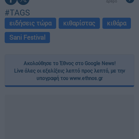
Διαβάστε ακόμη
«Είχαν άδεια για τις Αλυκές,
προσγειώθηκαν στο... Σαρακήνικο:
Προθεσμία να απολογηθούν ζήτησαν
χειριστής και ιδιοκτήτης
Πέθανε σε ηλικία 87 ετών ο σπουδαίος
συγγραφέας και φιλόσοφος, Στέλιος
Ράμφος
«Ο πνιγμός είναι αθόρυβος»:
Ναυαγοσώστης εξηγεί πώς σε ελάχιστα
δευτερόλεπτα ένα παιδί μπορεί να
κινδυνεύσει - Σοκαριστικό βίντεο από μια
«βάρδια» του
Περσείδες και ολική έκλειψη Ηλίου: Δύο
εντυπωσιακά φαινόμενα στον ουρανό στις
12 Αυγούστου
επόμενο