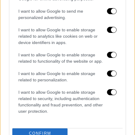
I want to allow Google to send me
personalized advertising.
I want to allow Google to enable storage
related to analytics like cookies on web or
device identifiers in apps.
I want to allow Google to enable storage
related to functionality of the website or app.
Πώς ήταν, πως ακουγόταν, τι ξύλα είχε;
I want to allow Google to enable storage
Μια φτηνή ιαπωνική ακουστική και μετά μια
related to personalization.
φτηνή ηλεκτρική επίσης ιαπωνική! Το ξύλο
I want to allow Google to enable storage
ήταν κάτι που δεν μπορώ να θυμηθώ καθώς
related to security, including authentication
ήταν πριν από πολύ καιρό!
functionality and fraud prevention, and other
user protection.
CONFIRM