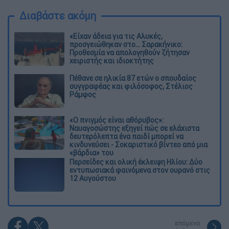
Ερχονται... κατ΄οίκον πρόστιμα για
ανασφάλιστα και ανέλεγκτα οχήματα από
ΚΤΕΟ
Power pass: Τι ώρα πιστώνονται τα χρήματα
στους τραπεζικούς λογαριασμούς
Κινητά τηλέφωνα: Πώς θα τα
χρησιμοποιήσετε σωστά στις διακοπές - Τι
να προσέξετε σε ίντερνετ και συσκευές
Λάρισα: Συνοδός ασθενή έδειρε γιατρούς
στα επείγοντα περιστατικά
Δημήτρης Γιαννέτος: «Να βγεις νικητής και
όχι θύμα» - Η σεξουαλική παρενόχληση και
το μπούλινγκ που δέχτηκε στην παιδική του
ηλικία