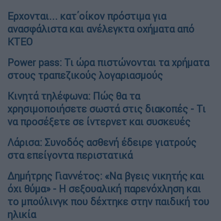
Αλ ντι Μέολα κιθαρίστας
Πώς βρίσκει ένας μουσικός τον προσωπικό
του ήχο; Πώς κάποιος εκφράζει και
εξωτερικεύει τον εσωτερικό του εαυτό και
τα συναισθήματά του μέσω ενός μουσικού
οργάνου;
«Μέσω της προσπάθειας και της αποτυχίας
και φυσικά της νέας προσπάθειας. Και πάλι
από την αρχή. Όταν συνδέεσαι με τα
συναισθήματά σου μέσω του οργάνου, αυτός
είναι ο απόλυτος στόχος».
Τη συνέντευξη πήρε ο Γιάννης Μουστάκας
ΟΛΕΣ ΟΙ ΕΙΔΗΣΕΙΣ