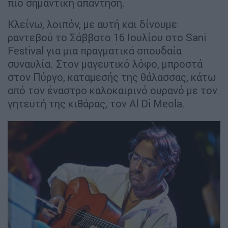
μου!»
Επιστρέφετε στη χώρας μας μετά από πολλά
χρόνια για μία μοναδική συναυλία στο
Sani
Festival
. Τι μπορούμε να περιμένουμε να
δούμε και να ακούσουμε στις 16 Ιουλίου;
«Ναι έλειψα καιρό αλλά έφτασε και πάλι η
ώρα. Θα ακούσετε σίγουρα αρκετές νέες
συνθέσεις που ταιριάζουν απόλυτα σε αυτή
τη Μεσογειακή ατμόσφαιρα που είναι ο
λόφος του Σάνη. Θα σας περιμένω εκεί!».
Και κάπως έτσι, μία πολύ ωραία συνέντευξη
που ήταν και ένα προσωπικό όνειρο που
έγινε πραγματικότητα, είχε φτάσει στο
τέλος της. Στο τέλος είχε έρθει η ώρα και
για την πιο σημαντική ερώτηση αλλά και την