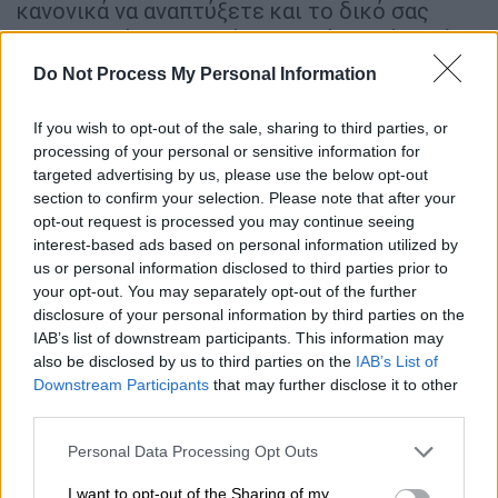
κανονικά να αναπτύξετε και το δικό σας
προσωπικό στυλ. Εγώ εξασκούμαι κάθε μέρα
και πάντα πριν τον ύπνο».
Do Not Process My Personal Information
Ο Μέολα έχει βγάλει αμέτρητους δίσκους,
If you wish to opt-out of the sale, sharing to third parties, or
αμέτρητες συνεργασίες και φυσικά
processing of your personal or sensitive information for
αμέτρητα βραβεία στην πολύχρονη καριέρα
targeted advertising by us, please use the below opt-out
του
. Τι είναι, όμως, αυτό που τον κάνει τόσο
section to confirm your selection. Please note that after your
opt-out request is processed you may continue seeing
μοναδικό;
«Μπορεί να είναι η άρθρωσή μου,
interest-based ads based on personal information utilized by
ίσως και ο τρόπος που συνθέτω», μου
us or personal information disclosed to third parties prior to
απαντά.
your opt-out. You may separately opt-out of the further
disclosure of your personal information by third parties on the
Ποιες ήταν οι επιρροές του ή οι αγαπημένοι
IAB’s list of downstream participants. This information may
του καλλιτέχνες;
«Αγαπώ τους Beatles πάρα
also be disclosed by us to third parties on the
IAB’s List of
Downstream Participants
that may further disclose it to other
πολύ», μου λέει. Εξάλλου είχε βγάλει και το
third parties.
αφιερωμένο σε αυτούς άλμπουμ «All your
Life» ενώ στο «Across the Universe» είχε
Please note that this website/app uses one or more Google
Personal Data Processing Opt Outs
services and may gather and store information including but
συμπεριλάβει ουκ ολίγα τραγούδια τους
not limited to your visit or usage behaviour. You may click to
I want to opt-out of the Sharing of my