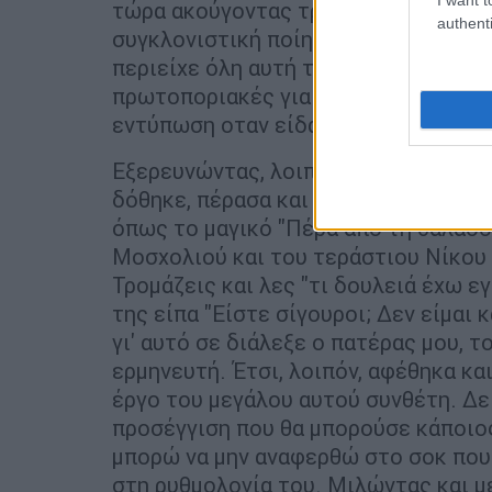
τώρα ακούγοντας τραγούδια όπως το 
authenti
συγκλονιστική ποίηση του Ελύτη, σ
περιείχε όλη αυτή την ένταση, μέσα
πρωτοποριακές για την εποχή αλλά κα
εντύπωση οταν είδα τον
Παύλο Σιδη
Εξερευνώντας, λοιπόν, εξ' αρχής το έ
δόθηκε, πέρασα και από τοπία που γν
όπως το μαγικό "Πέρα από τη θάλασσ
Μοσχολιού και του τεράστιου Νίκου 
Τρομάζεις και λες "τι δουλειά έχω 
της είπα "Είστε σίγουροι; Δεν είμαι 
γι' αυτό σε διάλεξε ο πατέρας μου, τ
ερμηνευτή. Έτσι, λοιπόν, αφέθηκα κα
έργο του μεγάλου αυτού συνθέτη. Δ
προσέγγιση που θα μπορούσε κάποιος
μπορώ να μην αναφερθώ στο σοκ που 
στη ρυθμολογία του. Μιλώντας και μ