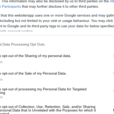
. This information may also be disclosed by us to third parties on the
IA
ή με τη Δύση και επαναπροσδιορίζει την
Participants
that may further disclose it to other third parties.
.
 that this website/app uses one or more Google services and may gath
νήθηκε το 2019
. Όταν η κόρη του συνθέτη,
including but not limited to your visit or usage behaviour. You may click 
 to Google and its third-party tags to use your data for below specifi
ν Παύλο Παυλίδη την επιθυμία του πατέρα
ogle consent section.
α του. Τέσσερα χρόνια μετά, ο Παυλίδης
τος Σαρρής δημιουργεί στην Κεντρική
l Data Processing Opt Outs
τικό περιβάλλον που συνοδεύει την
-τοπίο, όπου οι άνθρωποι αναζητούν ξανά
o opt-out of the Sharing of my personal data.
ό μια θάλασσα. «Ένα τρίπτυχο για την
In
όπιση, τη διαρκή ρευστότητα της
 μέλλον της μετανάστευσης, και τις
o opt-out of the Sale of my Personal Data.
 Κοινωνικά ζητήματα από το σήμερα, το
In
περφόρμανς που μας προτρέπει να
to opt-out of processing my Personal Data for Targeted
όνος σταματά να κυλά. Τα απομεινάρια ενός
ing.
In
άρχει πια. Και ξαφνικά, με το βλέμμα πάντα
ργο του συνθέτη παραμένει μπροστά για την
o opt-out of Collection, Use, Retention, Sale, and/or Sharing
ersonal Data that Is Unrelated with the Purposes for which it
lected.