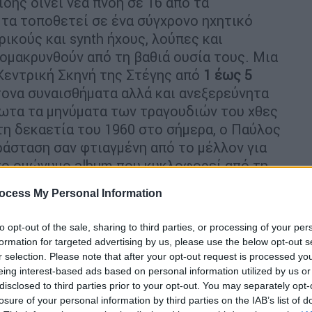
δης δίνει νέα πνοή σε 16 από τα
 τα τοποθετεί σε ένα σύγχρονο ηχητικό
ικούς και synth ήχους, λούπες και
ομακρυνθούν από τη βαθιά ουσία τους. Μια
Κεντρική Σκηνή της Στέγης από
1 έως 5
ντονα συναισθήματα αλλά και ανεξερεύνητα
ίωτα τα μηνύματα των τραγουδιών του χθες
τη δεκαετία του 1960 στο σήμερα, ο Παύλος
ράσταση σαν φτιαγμένη από το μέλλον για
το ομώνυμο album που κυκλοφορεί από τη
.
ocess My Personal Information
 τη σφραγίδα και το ιδιαίτερο ύφος του
to opt-out of the sale, sharing to third parties, or processing of your per
 μοναδικό καλλιτεχνικό στίγμα του διεθνώς
formation for targeted advertising by us, please use the below opt-out s
νη Μαρκόπουλου, αλλά και με τη συνοδεία
r selection. Please note that after your opt-out request is processed y
ώνουν τον φουτουριστικό χαρακτήρα του
eing interest-based ads based on personal information utilized by us or
υλία λέει μια ιστορία επί σκηνής. «Μπορεί να
disclosed to third parties prior to your opt-out. You may separately opt-
losure of your personal information by third parties on the IAB’s list of
έρνει και κάνει το ασύλληπτο να ακούγεται