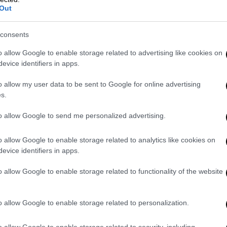
Out
υνος για τα περισσότερα από τα πιο ωραία
ής μουσικής τα τελευταία τριάντα χρόνια.
consents
ν Σπαθιών
συνέβαλλε σε μια καθοριστική
o allow Google to enable storage related to advertising like cookies on
ας, μέχρι και σήμερα που διανύει πια την
evice identifiers in apps.
ής και πολυσχιδούς σόλο πορείας.
o allow my user data to be sent to Google for online advertising
λια Μύρια Κύματα
» και από εκεί «Πέρα από
s.
αγουδοποιός που τολμά διαρκώς να
to allow Google to send me personalized advertising.
χεία, τώρα έχει την δυνατότητα να
 που θαυμάζει πολύ και από πολύ μικρός.
o allow Google to enable storage related to analytics like cookies on
evice identifiers in apps.
«Πέρα από τη θάλασσα»
o allow Google to enable storage related to functionality of the website
Παραπονεμένα λόγια" δεν χρειαζόμουν
ισα να ακούω πολλή ξένη μουσική. Η υψηλή
o allow Google to enable storage related to personalization.
αγαπημένα μου συγκροτήματα άλλαξε την
ει μέσα σε ένα τραγούδι, αλλά ακόμη και
o allow Google to enable storage related to security, including