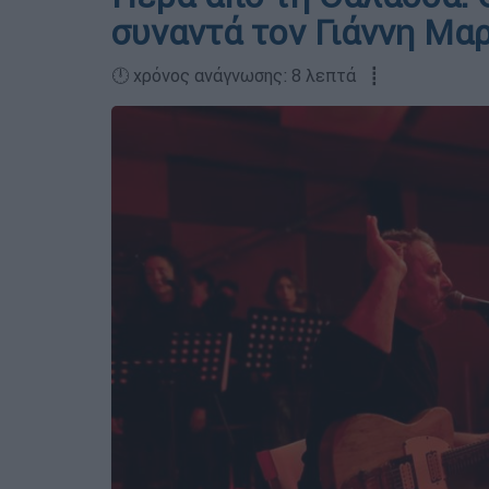
συναντά τον Γιάννη Μα
🕛 χρόνος ανάγνωσης: 8 λεπτά ┋