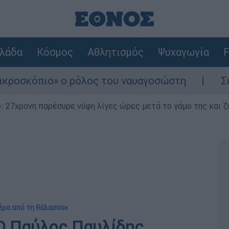
λάδα
Κόσμος
Αθλητισμός
Ψυχαγωγία
F
ο ρόλος του ναυαγοσώστη
Συναγερμός στην
 27χρονη παρέσυρε νύφη λίγες ώρες μετά το γάμο της και ζη
Πέρα από τη θάλασσα»
 Ο Παύλος Παυλίδης