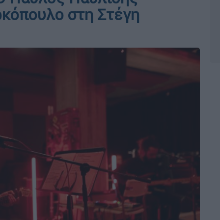
ρκόπουλο στη Στέγη