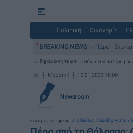
Πολιτική
Οικονομία
Ελ
το του 4χρονου στην Πάρο - Στο «μικροσκόπιο» 
BREAKING NEWS:
δημοφιλές τώρα:
«Θέλω τον πατέρα μου»:
┋
Μουσική
┋
12.01.2023 16:00
Newsroom
Ενότητες στο άρθρο:
📌 Ο Παύλος Παυλίδης για το «
Πέρα από τη Θάλασσα: