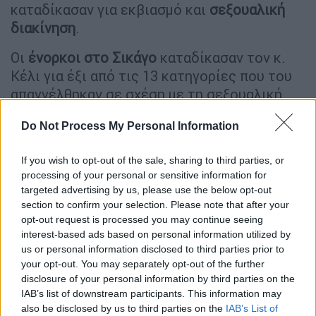
καταδίκασαν για εκβιασμό και
σεξουαλική
διακίνηση
.
Οι
ένορκοι στο Σικάγο
καταδίκασαν τον κ.
Κέλι για έξι από τις 13 κατηγορίες που του
απαγγέλθηκαν σε σχέση με τη σεξουαλική
κακοποίηση κατά τη δεκαετία του 1990,
Do Not Process My Personal Information
συμπεριλαμβανομένων των
κατηγοριών
για
εξαναγκασμό τριών ανηλίκων
σε
σεξουαλική
If you wish to opt-out of the sale, sharing to third parties, or
δραστηριότητα
και τριών για παραγωγή
processing of your personal or sensitive information for
σεξουαλικών ταινιών που αφορούσαν
targeted advertising by us, please use the below opt-out
ανήλικο.
section to confirm your selection. Please note that after your
opt-out request is processed you may continue seeing
interest-based ads based on personal information utilized by
us or personal information disclosed to third parties prior to
your opt-out. You may separately opt-out of the further
disclosure of your personal information by third parties on the
IAB’s list of downstream participants. This information may
also be disclosed by us to third parties on the
IAB’s List of