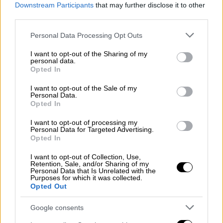
video
Downstream Participants
that may further disclose it to other
third parties.
Please note that this website/app uses one or more Google
Personal Data Processing Opt Outs
services and may gather and store information including but
not limited to your visit or usage behaviour. You may click to
I want to opt-out of the Sharing of my
personal data.
grant or deny consent to Google and its third-party tags to
Αθωώθηκε από την κατηγορία ότι είχε
Opted In
use your data for below specified purposes in below Google
επιχειρήσει να παρεμποδίσει προηγούμενη
consent section.
I want to opt-out of the Sale of my
έρευνα για την
κακοποίηση της βαφτισιμιάς
Personal Data.
του, καθώς και από δύο άλλες κατηγορίες
Opted In
για προσέλκυση ανηλίκων σε σεξουαλική
I want to opt-out of processing my
επαφή.
Personal Data for Targeted Advertising.
Opted In
Οι
ομοσπονδιακοί εισαγγελείς
είχαν
I want to opt-out of Collection, Use,
υποστηρίξει ότι ο Kelly, 56 ετών, άξιζε 25
Retention, Sale, and/or Sharing of my
Personal Data that Is Unrelated with the
χρόνια φυλάκισης επιπλέον της
Purposes for which it was collected.
Opted Out
προηγούμενης ποινής του, επικαλούμενοι
την «έλλειψη μεταμέλειας» του τραγουδιστή
Google consents
ως λόγο που θα αποτελούσε κίνδυνο για την