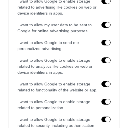
I want to allow Google to enable storage
κοινωνία αν αποφυλακίζονταν.
related to advertising like cookies on web or
device identifiers in apps.
«Ο μόνος τρόπος για να διασφαλιστεί ότι
δεν θα υποπέσει εκ νέου σε αξιόποινες
I want to allow my user data to be sent to
πράξεις είναι να του επιβληθεί ποινή που θα
Google for online advertising purposes.
τον κρατήσει στη φυλακή για το υπόλοιπο
I want to allow Google to send me
της ζωής του», δήλωσε στο δικαστήριο την
personalized advertising.
Πέμπτη η Jeannice Williams Appenteng, μία
εκ των εισαγγελέων.
I want to allow Google to enable storage
related to analytics like cookies on web or
Η δικηγόρος του Kelly,
Jennifer Bonjean
,
device identifiers in apps.
υποστήριξε ότι ο πελάτης της ήταν «πιθανό
I want to allow Google to enable storage
να πεθάνει στη φυλακή είτε έτσι είτε
related to functionality of the website or app.
αλλιώς», αλλά ότι αν δεν πεθάνει, δεν θα
αποτελούσε απειλή σε μεγάλη ηλικία.
I want to allow Google to enable storage
related to personalization.
Ο δικαστής
Harry D. Leinenweber
I want to allow Google to enable storage
συμφώνησε, λέγοντας στο δικαστήριο ότι
related to security, including authentication