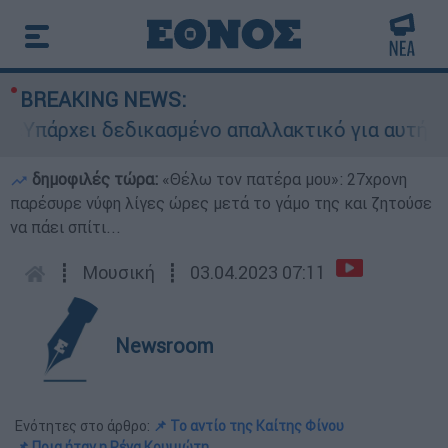
BREAKING NEWS:
ρχει δεδικασμένο απαλλακτικό για αυτήν»: Τι δη
δημοφιλές τώρα:
«Θέλω τον πατέρα μου»: 27χρονη
παρέσυρε νύφη λίγες ώρες μετά το γάμο της και ζητούσε
να πάει σπίτι...
┋
Μουσική
┋
03.04.2023 07:11
Newsroom
Ενότητες στο άρθρο:
📌 Το αντίο της Καίτης Φίνου
📌 Ποια ήταν η Ρένα Κουμιώτη