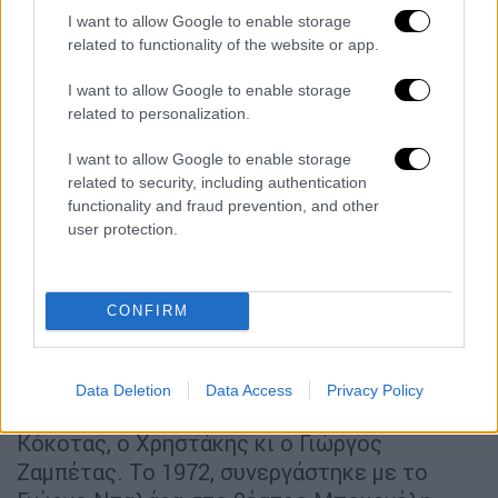
Κόκοτου, και το επόμενο καλοκαίρι πάλι με
I want to allow Google to enable storage
τον Πουλόπουλο στην «Αθηναία». Και μετά
related to functionality of the website or app.
στα «Δειλινά» για τρεις σαιζόν.
I want to allow Google to enable storage
related to personalization.
I want to allow Google to enable storage
related to security, including authentication
functionality and fraud prevention, and other
user protection.
video
CONFIRM
Απ’ τον Οκτώβριο του 1970 μέχρι το 1972.
Data Deletion
Data Access
Privacy Policy
Εκεί κι ο Γρηγόρης Μπιθικώτσης, ο Σταμάτης
Κόκοτας, ο Χρηστάκης κι ο Γιώργος
Ζαμπέτας. Το 1972, συνεργάστηκε με το