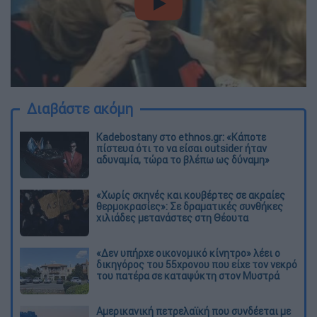
video
Διαβάστε ακόμη
Kadebostany στο ethnos.gr: «Κάποτε
πίστευα ότι το να είσαι outsider ήταν
αδυναμία, τώρα το βλέπω ως δύναμη»
«Χωρίς σκηνές και κουβέρτες σε ακραίες
θερμοκρασίες»: Σε δραματικές συνθήκες
χιλιάδες μετανάστες στη Θέουτα
«Δεν υπήρχε οικονομικό κίνητρο» λέει ο
δικηγόρος του 55χρονου που είχε τον νεκρό
του πατέρα σε καταψύκτη στον Μυστρά
Αμερικανική πετρελαϊκή που συνδέεται με