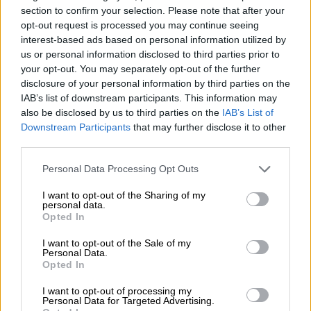
Γεννήθηκε στη
Νέα Ιωνία
και μεγάλωσε στην
section to confirm your selection. Please note that after your
Κοκκινιά. Τα παιδικά της χρόνια
opt-out request is processed you may continue seeing
σημαδεύτηκαν από την έλλειψη της μητέρας
interest-based ads based on personal information utilized by
us or personal information disclosed to third parties prior to
της, την οποία έχασε σε πάρα πολύ μικρή
your opt-out. You may separately opt-out of the further
ηλικία.
Μεγάλωσε φτωχικά
, αλλά σε μια
disclosure of your personal information by third parties on the
ευτυχισμένη οικογένεια με τα άλλα δύο
IAB’s list of downstream participants. This information may
αδέλφια της, με την αγάπη του πατέρα και
also be disclosed by us to third parties on the
IAB’s List of
Downstream Participants
that may further disclose it to other
της γιαγιάς της, η οποία στάθηκε για εκείνη
third parties.
πραγματική μάνα.
Οι γονείς της ήταν
πρόσφυγες
. Ο πατέρας της καταγόταν από
Please note that this website/app uses one or more Google
Personal Data Processing Opt Outs
services and may gather and store information including but
τη Σμύρνη και η μητέρα της από την
not limited to your visit or usage behaviour. You may click to
I want to opt-out of the Sharing of my
Κωνσταντινούπολη.
personal data.
grant or deny consent to Google and its third-party tags to
Opted In
use your data for below specified purposes in below Google
To 1968 ξεκίνησε να εργάζεται στην
consent section.
I want to opt-out of the Sale of my
«
Απανεμιά
» μαζί με τον Μανώλη Μητσιά, που
Personal Data.
Opted In
μόλις είχε κατέβει απ’ τη Θεσσαλονίκη.
Λίγες μέρες αργότερα, ο Λευτέρης
I want to opt-out of processing my
Personal Data for Targeted Advertising.
Παπαδόπουλος της προτείνει να