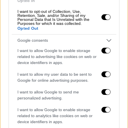
Opted In
τραγουδήσει με τον Γιάννη Πουλόπουλο
στον δίσκο «
Ο Δρόμος
» που ετοίμαζαν μαζί
I want to opt-out of Collection, Use,
Retention, Sale, and/or Sharing of my
με τον Μίμη Πλέσσα.
Personal Data that Is Unrelated with the
Purposes for which it was collected.
Opted Out
Το πρώτο τραγούδι που ερμήνευσε ήταν το
«
Δώσε μου το στόμα σου
», γνωστό ως
Google consents
«Χελιδονάκι». Και ακολούθησε το «Πρώτη
I want to allow Google to enable storage
φορά». Από την «Απανεμιά» βρίσκεται
related to advertising like cookies on web or
ξαφνικά να δουλεύει με τον Γιάννη
device identifiers in apps.
Πουλόπουλο, τον Στράτο Διονυσίου και τον
I want to allow my user data to be sent to
Λευτέρη Μυτιληναίο στο «Καν-Καν». Την ίδια
Google for online advertising purposes.
χρονιά στο θέατρο «REX» στον θεατρικό
«Δρόμο». Ενώ θα δισκογραφηθούν τραγούδια
I want to allow Google to send me
όπως «
Σταμάτησε του ρολογιού οι δείχτες
»,
personalized advertising.
«
Άναψε καινούργιο μου φεγγάρι
» του Μίμη
I want to allow Google to enable storage
Πλέσσα. Θα συμμετάσχει στους δίσκους
related to analytics like cookies on web or
«Ώρες» και «Θαλσσσινό τριφύλλι» του Λίνου
device identifiers in apps.