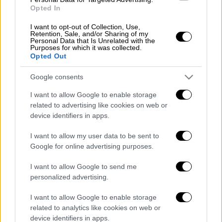
πληροφορίες έχει διαφύγει τον
κίνδυνο
.
Opted In
Τις
επόμενες
ώρες αναμένεται να κάνει
I want to opt-out of Collection, Use,
Retention, Sale, and/or Sharing of my
αξονική
για να
φανεί
αν υπάρχει κάποιο άλλο
Personal Data that Is Unrelated with the
πρόβλημα με την υγεία του, το οποίο δεν
Purposes for which it was collected.
Opted Out
έχει φανεί από τις
μέχρι
τώρα
εξετάσεις
.
Google consents
ΟΛΕΣ ΟΙ ΕΙΔΗΣΕΙΣ
I want to allow Google to enable storage
Γεωργούλης: Πότε αναμένεται η
related to advertising like cookies on web or
διαδικασία άρσης της ασυλίας του - Οι
device identifiers in apps.
επικοινωνίες με τη Μέτσολα και τα
I want to allow my user data to be sent to
επόμενα βήματα
Google for online advertising purposes.
iPhone: Επιτήδειοι αποκλείουν τους
χρήστες από τα κινητά τους - Τρία
I want to allow Google to send me
personalized advertising.
βήματα για να προστατευτείτε
Έρχεται νέο κύμα κακοκαιρίας με
I want to allow Google to enable storage
βροχές και καταιγίδες - Η πρόγνωση
related to analytics like cookies on web or
από τον Κλέαρχο Μαρουσάκη
device identifiers in apps.