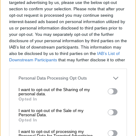
Προσθέστε το ΕΘΝΟΣ στη Google
targeted advertising by us, please use the below opt-out
section to confirm your selection. Please note that after your
opt-out request is processed you may continue seeing
Θετικά είναι τα νέα για την υγειά του
interest-based ads based on personal information utilized by
μεγάλου μουσικοσυνθέτη
και
τραγουδοποιού
us or personal information disclosed to third parties prior to
Διονύση
Σαββόπουλου
, ο οποίος νόσησε με
your opt-out. You may separately opt-out of the further
κορονοϊό
(για τρίτη φορά) όμως αυτή τη
disclosure of your personal information by third parties on the
IAB’s list of downstream participants. This information may
στιγμή
είναι εκτός
κινδύνου
.
also be disclosed by us to third parties on the
IAB’s List of
Downstream Participants
that may further disclose it to other
Μάλιστα, σύμφωνα με πληροφορίες, μέσα
third parties.
στις
επόμενες
ώρες
αναμένεται να
λάβει
εξιτήριο
από το ιδιωτικό
θεραπευτήριο
, στο
Please note that this website/app uses one or more Google
Personal Data Processing Opt Outs
services and may gather and store information including but
οποίο και
νοσηλεύτηκε
.
not limited to your visit or usage behaviour. You may click to
I want to opt-out of the Sharing of my
personal data.
grant or deny consent to Google and its third-party tags to
Ο
Διονύσης
Σαββόπουλος
ταλαιπωρείται με
Opted In
use your data for below specified purposes in below Google
προβλήματα
υγείας
και για αυτό τον λόγο η
consent section.
I want to opt-out of the Sale of my
νοσηλεία του με
κορονοϊό
προκάλεσε
Personal Data.
Opted In
μεγάλη ανησυχία στους
οικείους
του,
ωστόσο σύμφωνα με τις τελευταίες
I want to opt-out of processing my
Personal Data for Targeted Advertising.