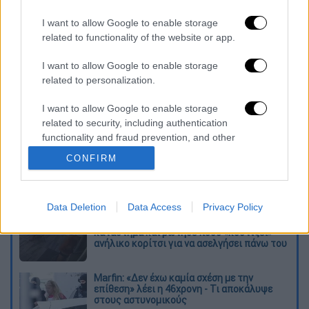
Πέταξε η επιστροφή φόρου για πάνω
I want to allow Google to enable storage
από 10.000 οφειλέτες - Ερχονται
related to functionality of the website or app.
ραβασάκια για τις 120 δόσεις
I want to allow Google to enable storage
Διαβάστε ακόμη
related to personalization.
Επιστήμονες ανακάλυψαν τον τέταρτο
I want to allow Google to enable storage
γνωστό τύπο μεταδοτικού καρκίνου στον
related to security, including authentication
κόσμο
functionality and fraud prevention, and other
user protection.
CONFIRM
Μουντιάλ 2026: «Θα ανατινάξω τον Μέσι με
τέσσερις βόμβες» - Οι τρομοκρατικές
απειλές που ερεύνησε το FBI
Data Deletion
Data Access
Privacy Policy
Φρίκη στην Κρήτη: Τουρίστας μπήκε σε
κατάστημα και ρώτησε πόσο «κοστίζει»
ανήλικο κορίτσι για να ασελγήσει πάνω του
Marfin: «Δεν έχω καμία σχέση με την
επίθεση» λέει η 46χρονη - Τι αποκάλυψε
στους αστυνομικούς