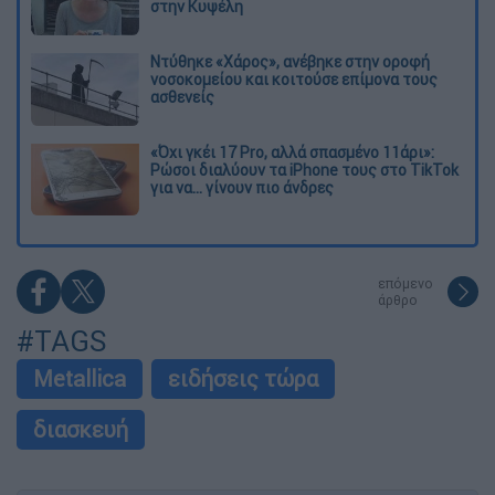
στην Κυψέλη
Ντύθηκε «Χάρος», ανέβηκε στην οροφή
νοσοκομείου και κοιτούσε επίμονα τους
ασθενείς
«Όχι γκέι 17 Pro, αλλά σπασμένο 11άρι»:
Ρώσοι διαλύουν τα iPhone τους στο TikTok
για να... γίνουν πιο άνδρες
επόμενο
άρθρο
#TAGS
Metallica
ειδήσεις τώρα
διασκευή