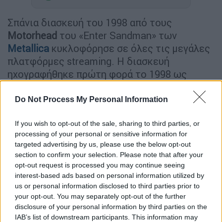
Σπάνια διασκευή του 1998 από τους
Motorhead
του «Enter Sandman» των
Metallica
κυκλοφόρησε σε όλες τις μεγάλες
πλατφόρμες streaming. Η διασκευή
ηχογραφήθηκε πρώτη φορά το 1998 ως
μέρος μιας συλλογής άλμπουμ για τη
διοργάνωση επαγγελματικής πάλης ECW
Do Not Process My Personal Information
Wrestling.
If you wish to opt-out of the sale, sharing to third parties, or
Το τραγούδι ήταν διαθέσιμο μόνο σε CD -και
processing of your personal or sensitive information for
targeted advertising by us, please use the below opt-out
παράνομων αντιγραφών που κυκλοφορούσαν
section to confirm your selection. Please note that after your
στο διαδίκτυο- μέχρι τώρα. Με αφορμή τον
opt-out request is processed you may continue seeing
εορτασμό της
Ημέρας Motorhead (8η Μαΐου)
interest-based ads based on personal information utilized by
η διασκευή είναι πλέον διαθέσιμη σε όλες
us or personal information disclosed to third parties prior to
τις πλατφόρμες streaming.
your opt-out. You may separately opt-out of the further
disclosure of your personal information by third parties on the
IAB’s list of downstream participants. This information may