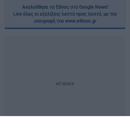
Ακολούθησε το Έθνος στο Google News!
Live όλες οι εξελίξεις λεπτό προς λεπτό, με την
υπογραφή του www.ethnos.gr