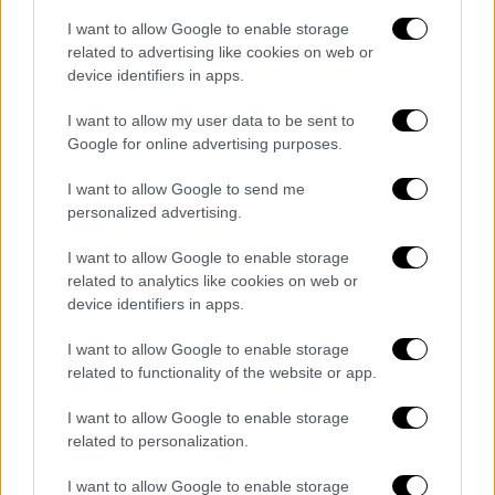
βινύλιο 7 ιντσών με χαραγμένο στην πλευρά
I want to allow Google to enable storage
Β το
Motorhead Warpig
μέσω της
related to advertising like cookies on web or
ιστοσελίδας του συγκροτήματος.
device identifiers in apps.
Τον Ιανουάριο του τρέχοντος έτους, ο
I want to allow my user data to be sent to
ντράμερ Μίκι Ντι είπε ότι το συγκρότημα
Google for online advertising purposes.
«δεν θα περιοδεύσει ποτέ, ποτέ, ποτέ ξανά»
I want to allow Google to send me
με το όνομα Motorhead.
personalized advertising.
ΟΛΕΣ ΟΙ ΕΙΔΗΣΕΙΣ
I want to allow Google to enable storage
related to analytics like cookies on web or
Αντίστροφη μέτρηση για το debate -
device identifiers in apps.
Όλες οι λεπτομέρειες για την κρίσιμη
προεκλογική τηλεμαχία - Οι θέσεις των
I want to allow Google to enable storage
πολιτικών και η διαδικασία
related to functionality of the website or app.
Συγκλονίζει ο θάνατος του 5,5 μηνών
I want to allow Google to enable storage
βρέφους που βρέθηκε νεκρό στην Άρτα -
related to personalization.
Στο νοσοκομείο ανακριτής για την
απολογία του πατέρα που το ξέχασε στο
I want to allow Google to enable storage