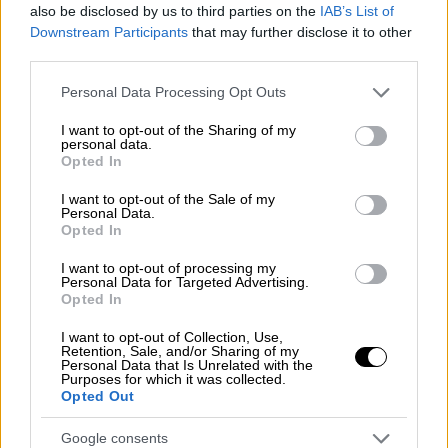
also be disclosed by us to third parties on the
IAB’s List of
Downstream Participants
that may further disclose it to other
third parties.
Please note that this website/app uses one or more Google
Personal Data Processing Opt Outs
video
services and may gather and store information including but
not limited to your visit or usage behaviour. You may click to
I want to opt-out of the Sharing of my
personal data.
grant or deny consent to Google and its third-party tags to
Opted In
use your data for below specified purposes in below Google
consent section.
I want to opt-out of the Sale of my
Personal Data.
Opted In
Το τραγούδι συνοδεύεται από μουσικό
βίντεο κινουμένων σχεδίων, στο οποίο ένα
I want to opt-out of processing my
Personal Data for Targeted Advertising.
παιδί ταλαιπωρείται από εφιάλτες και
Opted In
σώζεται από τη μασκότ Warpig των
I want to opt-out of Collection, Use,
Motorhead
.
Retention, Sale, and/or Sharing of my
Personal Data that Is Unrelated with the
Purposes for which it was collected.
Opted Out
Εκτός από την ψηφιακή μορφή, το τραγούδι
κυκλοφορεί σε περιορισμένης έκδοσης
Google consents