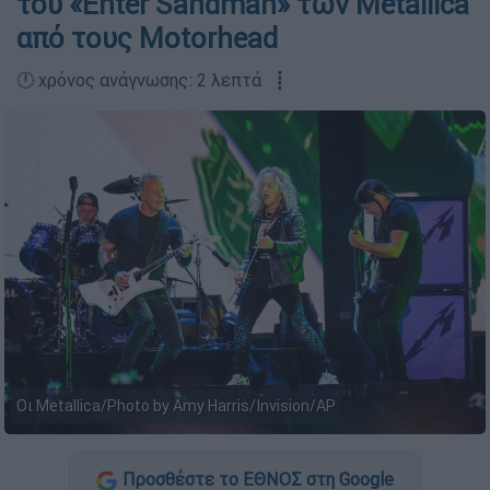
του «Enter Sandman» των Metallica
από τους Motorhead
🕛 χρόνος ανάγνωσης: 2 λεπτά ┋
Οι Metallica/Photo by Amy Harris/Invision/AP
Προσθέστε το ΕΘΝΟΣ στη Google