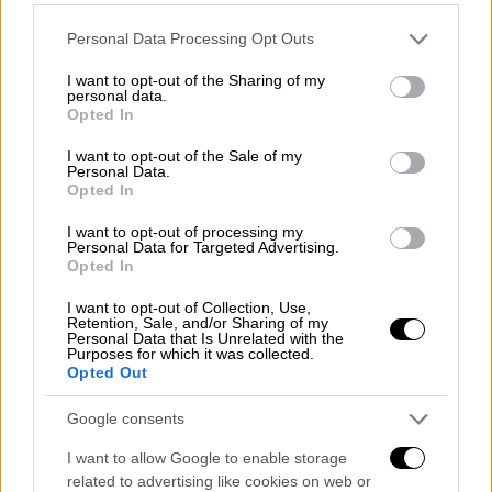
Εκεί πολιτικοποιήθηκα. Τους ευχαριστώ.
Είναι ακόμα εδώ» ήταν τα πρώτα του λόγια,
Please note that this website/app uses one or more Google
Personal Data Processing Opt Outs
κάνοντας μια «μίνι» αναδρομή στην
services and may gather and store information including but
not limited to your visit or usage behaviour. You may click to
I want to opt-out of the Sharing of my
καλλιτεχνική του πορεία.
personal data.
grant or deny consent to Google and its third-party tags to
Opted In
use your data for below specified purposes in below Google
Κατά τη διάρκεια της συναυλίας
consent section.
I want to opt-out of the Sale of my
ακούστηκαν μεγάλες επιτυχίες του, όπως η
Personal Data.
«Πρέβεζα» του Καρυωτάκη, ο «Μπαγάσας»
Opted In
του Νικόλα Άσιμου, οι «Μικρές Νοθείες»
I want to opt-out of processing my
του Οδυσσέα Ιωάννου και του Θάνου
Personal Data for Targeted Advertising.
Opted In
Μικρούτσικου, το «Α ρε Μαμά», το «Ελλάς», η
«Σφεντόνα», το «Πριν το Τέλος» κ.α. Με
I want to opt-out of Collection, Use,
Retention, Sale, and/or Sharing of my
απλότητα και ειλικρίνεια, όπως μόνο
Personal Data that Is Unrelated with the
Purposes for which it was collected.
εκείνος ξέρει, ο Βασίλης Παπακωνσταντίνου
Opted Out
τραγούδησε όλα όσα αγαπάμε, μας συγκινούν
και μας ενώνουν. Όλοι έγιναν ένα, κάτω από
Google consents
τη μαγική φωνή του «αιώνιου έφηβου».
I want to allow Google to enable storage
related to advertising like cookies on web or