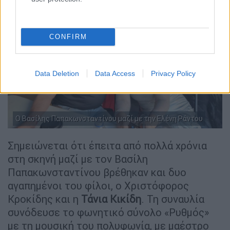
CONFIRM
Data Deletion
Data Access
Privacy Policy
Ο Βασίλης Παπακωνσταντίνου μαζί με την Ελένη Ράντου
Σημειώνεται ότι έπειτα από πολλά χρόνια
στη σκηνή μαζί με τον Βασίλη
Παπακωνσταντίνου βρέθηκαν και δυο
αγαπημένοι του φίλοι, ο Χριστόφορος
Κροκίδης και η
Τάνια Κικίδη
. Τη συναυλία
συνόδευσε το φωνητικό σύνολο «Ρυθμός»
με τη μουσική του πολυφωνία, με μαέστρο