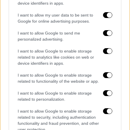
device identifiers in apps.
I want to allow my user data to be sent to
Google for online advertising purposes.
video
I want to allow Google to send me
personalized advertising.
I want to allow Google to enable storage
related to analytics like cookies on web or
device identifiers in apps.
Από τη συναυλία, δεν θα μπορούσε να λείπει
I want to allow Google to enable storage
φυσικά και η σύντροφος της ζωής του,
related to functionality of the website or app.
Ελένη Ράντου
, η οποία μέσα από τους
I want to allow Google to enable storage
λογαριασμούς της στα social media, ανέβαζε
related to personalization.
στιγμιότυπα από την ξεχωριστή αυτή
βραδιά.
I want to allow Google to enable storage
related to security, including authentication
functionality and fraud prevention, and other
user protection.