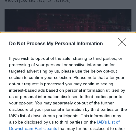
Do Not Process My Personal Information
video
If you wish to opt-out of the sale, sharing to third parties, or
processing of your personal or sensitive information for
targeted advertising by us, please use the below opt-out
section to confirm your selection. Please note that after your
opt-out request is processed you may continue seeing
«Μια ολόκληρη ιστορία. Ξεκίνησα το '73,
interest-based ads based on personal information utilized by
φαντάρος στη χούντα. Έγραψα τέσσερα
us or personal information disclosed to third parties prior to
your opt-out. You may separately opt-out of the further
τραγούδια. Μετά πήγα στη Γερμανία. Εκεί
disclosure of your personal information by third parties on the
τραγουδούσα Λοΐζο και Θεοδωράκη. Στο
IAB’s list of downstream participants. This information may
Μόναχο γνώρισα μια ομάδα φοιτητών που
also be disclosed by us to third parties on the
IAB’s List of
έγιναν αδέρφια μου. Μου άνοιξαν τα μάτια.
Downstream Participants
that may further disclose it to other
third parties.