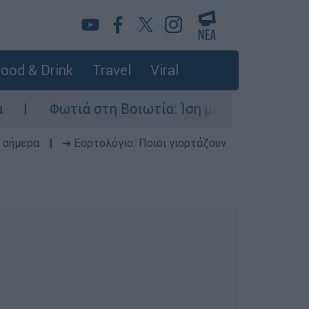
ood & Drink
Travel
Viral
Φωτιά στη Βοιωτία: Ίση με έξι ατομικές βόμβ
 σήμερα
|
➔ Εορτολόγιο: Ποιοι γιορτάζουν