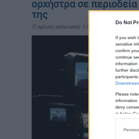
ορχήστρα σε περιοδεία
της
Do Not Pr
🕛 χρόνος ανάγνωσης: 1 λεπτό ┋
If you wish 
sensitive in
confirm you
continue se
information 
further disc
participants
Downstream 
Please note
information 
deny consent
in below Go
Persona