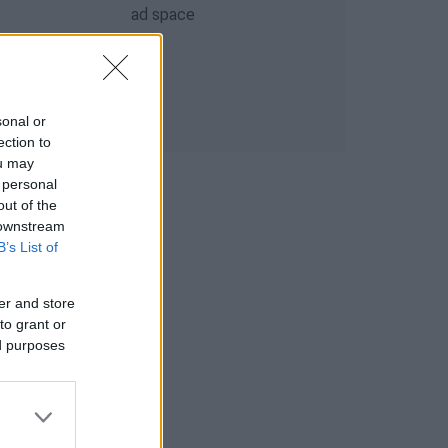
sonal or
ection to
ou may
 personal
out of the
 downstream
B’s List of
er and store
to grant or
ed purposes