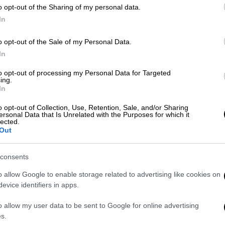
o opt-out of the Sharing of my personal data.
In
o opt-out of the Sale of my Personal Data.
In
to opt-out of processing my Personal Data for Targeted
ing.
In
 το ΕΘΝΟΣ στη Google
o opt-out of Collection, Use, Retention, Sale, and/or Sharing
ersonal Data that Is Unrelated with the Purposes for which it
lected.
Out
πρώτη ταινία «
Μπάτμαν
» του 1989
 από
συμφωνική
ορχήστρα
σε περιοδεία στη
consents
o allow Google to enable storage related to advertising like cookies on
ου 2024 έχουν προγραμματιστεί 14
evice identifiers in apps.
ας DC in Concert με αφορμή την 35η επέτειο
o allow my user data to be sent to Google for online advertising
ς ταινίας
σε κινηματογράφους στις ΗΠΑ,
s.