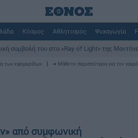
λάδα
Κόσμος
Αθλητισμός
Ψυχαγωγία
F
μβολή του στο «Ray of Light» της Μαντόνα
δα των εφημερίδων
|
➔ Μάθετε περισσότερα για τον καιρό
αν» από συμφωνική