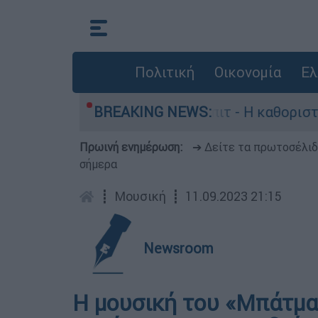
Πολιτική
Οικονομία
Ελ
παραγωγός, Γουίλιαμ Όρμπιτ - Η καθοριστική συ
BREAKING NEWS:
Πρωινή ενημέρωση:
➔ Δείτε τα πρωτοσέλι
σήμερα
┋
Μουσική
┋
11.09.2023 21:15
Newsroom
Η μουσική του «Μπάτμ