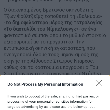
Ο διακεκριμένος Βρετανός σκηνοθέτης
Τζων Φούλτζεϊμς τοποθετεί τη «Βαλκυρία»
-
το δημοφιλέστερο μέρος της τετραλογίας
«Το δαχτυλίδι του Νίμπελουνγκ»
- σε ένα
φανταστικό σύμπαν όπου το μυθικό στοιχείο
εξισορροπεί με το πραγματικό. Την
εντυπωσιακή σκηνική εγκατάσταση, που
ενεργοποιεί όλους τους μηχανισμούς της
σκηνής της Αίθουσας Σταύρος Νιάρχος,
καθώς και τα κοστούμια υπογράφει ο Τομ
Σκατ (συνεργάτης σκηνογράφος ο Ντέιβιντ
Αλλεν), ενώ τους εξαιρετικούς φωτισμούς η
Do Not Process My Personal Information
Ντ. Μ. Γουντ.
Συνεργάτιδα σκηνοθέτρια
είναι η Γιοχάννε Χόλτεν.
If you wish to opt-out of the sale, sharing to third parties, or
processing of your personal or sensitive information for
Ο διεθνώς καταξιωμένος Γερμανός
targeted advertising by us, please use the below opt-out
αρχιμουσικός Ρόλαντ Κλούττιχ οδήγησε την