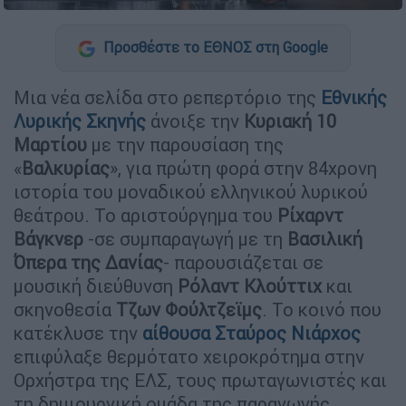
Προσθέστε το ΕΘΝΟΣ στη Google
Μια νέα σελίδα στο ρεπερτόριο της
Εθνικής
Λυρικής Σκηνής
άνοιξε την
Κυριακή 10
Μαρτίου
με την παρουσίαση της
«
Βαλκυρίας
», για πρώτη φορά στην 84χρονη
ιστορία του μοναδικού ελληνικού λυρικού
θεάτρου. Το αριστούργημα του
Ρίχαρντ
Βάγκνερ
-σε συμπαραγωγή με τη
Βασιλική
Όπερα της Δανίας
- παρουσιάζεται σε
μουσική διεύθυνση
Ρόλαντ Κλούττιχ
και
σκηνοθεσία
Τζων Φούλτζεϊμς
. Το κοινό που
κατέκλυσε την
αίθουσα Σταύρος Νιάρχος
επιφύλαξε θερμότατο χειροκρότημα στην
Ορχήστρα της ΕΛΣ, τους πρωταγωνιστές και
τη δημιουργική ομάδα της παραγωγής.