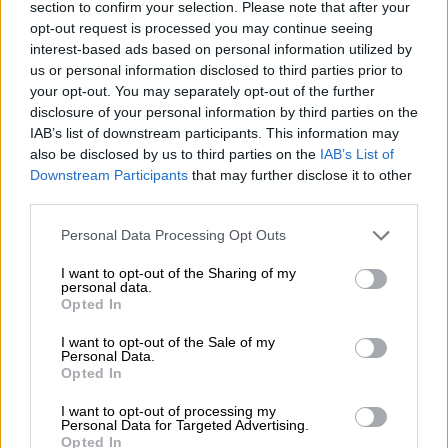
section to confirm your selection. Please note that after your
Ορχήστρα της Εθνικής Λυρικής Σκηνής σε
opt-out request is processed you may continue seeing
μια ερμηνεία υψηλών αξιώσεων, στην πρώτη
interest-based ads based on personal information utilized by
us or personal information disclosed to third parties prior to
της αναμέτρηση με ένα από τα πιο
your opt-out. You may separately opt-out of the further
απαιτητικά έργα του ρεπερτορίου.
disclosure of your personal information by third parties on the
IAB’s list of downstream participants. This information may
also be disclosed by us to third parties on the
IAB’s List of
Downstream Participants
that may further disclose it to other
third parties.
Please note that this website/app uses one or more Google
Personal Data Processing Opt Outs
services and may gather and store information including but
not limited to your visit or usage behaviour. You may click to
I want to opt-out of the Sharing of my
personal data.
grant or deny consent to Google and its third-party tags to
Opted In
use your data for below specified purposes in below Google
consent section.
I want to opt-out of the Sale of my
Personal Data.
Opted In
Copyright: Χάρης Ακριβιάδης
I want to opt-out of processing my
Personal Data for Targeted Advertising.
Opted In