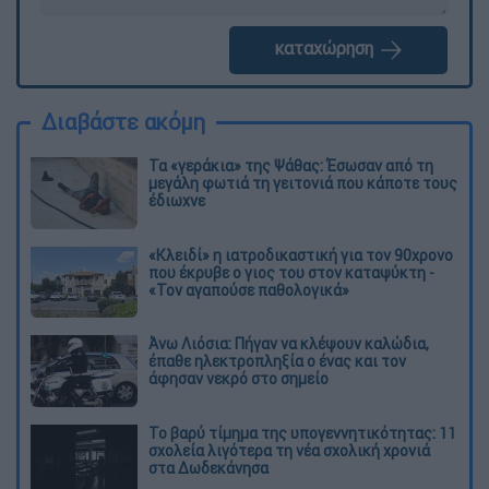
καταχώρηση
Διαβάστε ακόμη
Τα «γεράκια» της Ψάθας: Έσωσαν από τη
μεγάλη φωτιά τη γειτονιά που κάποτε τους
έδιωχνε
«Κλειδί» η ιατροδικαστική για τον 90χρονο
που έκρυβε ο γιος του στον καταψύκτη -
«Τον αγαπούσε παθολογικά»
Άνω Λιόσια: Πήγαν να κλέψουν καλώδια,
έπαθε ηλεκτροπληξία ο ένας και τον
άφησαν νεκρό στο σημείο
Το βαρύ τίμημα της υπογεννητικότητας: 11
σχολεία λιγότερα τη νέα σχολική χρονιά
στα Δωδεκάνησα