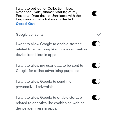
Θερμό και παρατεταμένο
χειροκρότημα
I want to opt-out of Collection, Use,
Retention, Sale, and/or Sharing of my
Personal Data that Is Unrelated with the
Τους ιδιαιτέρως απαιτητικούς
Purposes for which it was collected.
Opted Out
πρωταγωνιστικούς ρόλους ερμήνευσαν με
μεγάλη επιτυχία κορυφαίοι βαγκνερικοί
Google consents
τραγουδιστές διεθνούς φήμης. Η Κάθριν
I want to allow Google to enable storage
Φόστερ με τη μοναδική ερμηνεία της
related to advertising like cookies on web or
επιβεβαίωσε τη φήμη της «ως μία από τις
device identifiers in apps.
καλύτερες Βρουγχίλδες της εποχής μας». Ο
I want to allow my user data to be sent to
Τόμμι Χακάλα στον ρόλο του Βόταν και ο
Google for online advertising purposes.
Στέφαν Φίνκε στον ρόλο του Ζήγκμουντ
εντυπωσίασαν με τις φωνητικές τους
I want to allow Google to send me
δυνατότητες και τη σκηνική τους απόδοση.
personalized advertising.
Η Αλλισον Όουκς στον ρόλο της Ζήγκλιντε
I want to allow Google to enable storage
και η Μαρίνα Προυντένσκαγια στον ρόλο της
related to analytics like cookies on web or
Φρίκας ξεχώρισαν τόσο για τις φωνητικές
device identifiers in apps.
τους δεξιότητες όσο και για τη δραματική