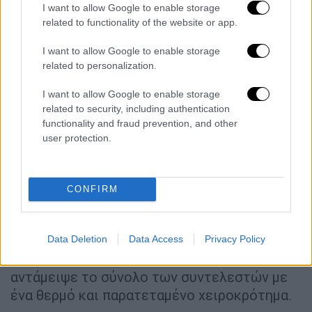
I want to allow Google to enable storage
ένταση της ερμηνείας τους. Ο βαθύφωνος
related to functionality of the website or app.
της ΕΛΣ Πέτρος Μαγουλάς έδωσε μια
εξαιρετική ερμηνεία στον ρόλο του
I want to allow Google to enable storage
Χούντινγκ. Εντυπωσιακή ήταν η συμμετοχή
related to personalization.
των οκτώ Ελληνίδων Βαλκυριών Κατερίνας
I want to allow Google to enable storage
Σαντμάγιερ, Βιολέττας Λούστα,
related to security, including authentication
Ταξιαρχούλας Κανάτη, Νεφέλης Κωτσέλη,
functionality and fraud prevention, and other
Δήμητρας Καλαϊτζή-Τηλικίδου, Φωτεινής
user protection.
Αθανασάκη, Αννας Τσελίκα και Χρυσάνθης
Σπιτάδη.
CONFIRM
Στο φινάλε της παράστασης, μαζί με τους
πρωταγωνιστές, τους συντελεστές και τον
μαέστρο, στη σκηνή ανέβηκε για να
Data Deletion
Data Access
Privacy Policy
υποκλιθεί και η Ορχήστρα της ΕΛΣ. Το κοινό
αντάμειψε το σύνολο των συντελεστών με
ένα θερμό και παρατεταμένο χειροκρότημα.