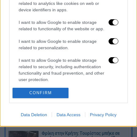
related to analytics like cookies on web or
device identifiers in apps.
I want to allow Google to enable storage
related to functionality of the website or app.
I want to allow Google to enable storage
related to personalization.
καταχώρηση
I want to allow Google to enable storage
related to security, including authentication
Διαβάστε ακόμη
functionality and fraud prevention, and other
user protection.
Επιστήμονες ανακάλυψαν τον τέταρτο
γνωστό τύπο μεταδοτικού καρκίνου στον
κόσμο
CONFIRM
Μουντιάλ 2026: «Θα ανατινάξω τον Μέσι με
τέσσερις βόμβες» - Οι τρομοκρατικές
Data Deletion
Data Access
Privacy Policy
απειλές που ερεύνησε το FBI
Φρίκη στην Κρήτη: Τουρίστας μπήκε σε