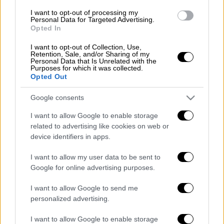
επιτυχίες του
All of Me, Ordinary People,
I want to opt-out of processing my
Personal Data for Targeted Advertising.
Tonight
και απροσδόκητα ανέκδοτα από τη
Opted In
ζωή και την καριέρα του τραγουδιστή, καθώς
και επιλογές από το πιο πρόσφατο άλμπουμ
I want to opt-out of Collection, Use,
Retention, Sale, and/or Sharing of my
του Legend (Nervous, Wonder Woman).
Personal Data that Is Unrelated with the
Purposes for which it was collected.
Opted Out
Ο βραβευμένος με
Emmy, Grammy, Oscar και
Tony (EGOT)
και αναγνωρισμένους από τους
Google consents
κριτικούς Τζον Λέτζεντ έχει κερδίσει 12
I want to allow Google to enable storage
βραβεία Grammy, ένα Όσκαρ, μία Χρυσή
related to advertising like cookies on web or
Σφαίρα, ένα βραβείο Tony και ένα βραβείο
device identifiers in apps.
Emmy.
I want to allow my user data to be sent to
Google for online advertising purposes.
I want to allow Google to send me
Τα σχολιά σας δημοσιεύονται άμεσα με δική σας ευθύνη. Το
ΕΘΝΟΣ θα παρεμβαίνει και τα προσβλητικά σχόλια θα
personalized advertising.
διαγράφονται
I want to allow Google to enable storage