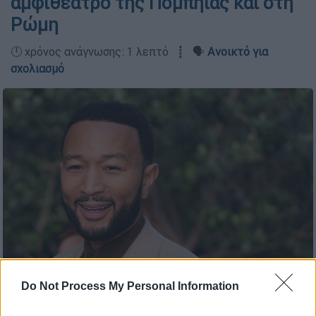
αμφιθέατρο της Πομπηίας και στη
Ρώμη
🕛 χρόνος ανάγνωσης: 1 λεπτό ┋ 🗣️
Ανοικτό για
σχολιασμό
AP photo
Do Not Process My Personal Information