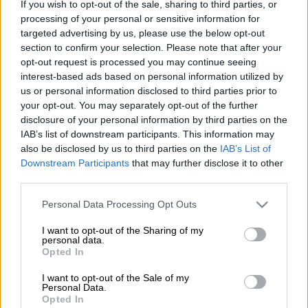
If you wish to opt-out of the sale, sharing to third parties, or
Προσθέστε το ΕΘΝΟΣ στη Google
processing of your personal or sensitive information for
targeted advertising by us, please use the below opt-out
Ο
Τζον Λέτζεντ
(John Legend) έδωσε
section to confirm your selection. Please note that after your
opt-out request is processed you may continue seeing
συναυλίες σε δύο υποβλητικές τοποθεσίες
interest-based ads based on personal information utilized by
στην Ιταλία, στις Θέρμες του Καρακάλλα στη
us or personal information disclosed to third parties prior to
Ρώμη και στο αμφιθέατρο της Πομπηίας.
your opt-out. You may separately opt-out of the further
disclosure of your personal information by third parties on the
Ο Αμερικανός τραγουδιστής και
IAB’s list of downstream participants. This information may
τραγουδοποιός στο πλαίσιο της περιοδείας
also be disclosed by us to third parties on the
IAB’s List of
Downstream Participants
that may further disclose it to other
του «
An Evening With John Legend – A Night
third parties.
Of Songs And Stories»
εμφανίστηκε στη
σκηνή με μοναδική συνοδεία ένα πιάνο με
Please note that this website/app uses one or more Google
Personal Data Processing Opt Outs
services and may gather and store information including but
ουρά ερμηνεύοντας τραγούδια που
not limited to your visit or usage behaviour. You may click to
I want to opt-out of the Sharing of my
προσφέρουν μια εικόνα για τη ζωή του
personal data.
grant or deny consent to Google and its third-party tags to
Opted In
καλλιτέχνη και για όσα τον ενέπνευσαν να
use your data for below specified purposes in below Google
γίνει ο θρύλος της μουσικής που είναι τώρα.
consent section.
I want to opt-out of the Sale of my
Personal Data.
Opted In
Το κοινό είχε την ευκαιρία να απολαύσει τις