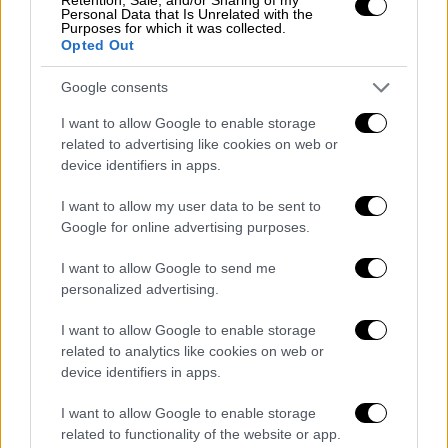
κλασικού.
Personal Data that Is Unrelated with the
Purposes for which it was collected.
Opted Out
Google consents
I want to allow Google to enable storage
related to advertising like cookies on web or
device identifiers in apps.
video
I want to allow my user data to be sent to
Google for online advertising purposes.
I want to allow Google to send me
personalized advertising.
Το άλμπουμ συμπληρώνει η διασκευή του «Κι
Ήταν Πάντα η Νύχτα» σε στίχους της
Λίνας
I want to allow Google to enable storage
related to analytics like cookies on web or
Νικολακοπούλου
και μουσική του Γιάννη
device identifiers in apps.
Σπανού, που είναι η συνέχεια της πολύ
επιτυχημένης τους συνάντησης στις
I want to allow Google to enable storage
παραστάσεις «Ανάσα μου κι Αέρα» και
related to functionality of the website or app.