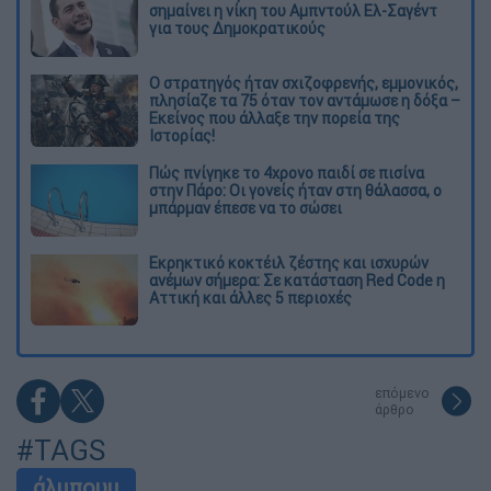
σημαίνει η νίκη του Αμπντούλ Ελ-Σαγέντ
για τους Δημοκρατικούς
O στρατηγός ήταν σχιζοφρενής, εμμονικός,
πλησίαζε τα 75 όταν τον αντάμωσε η δόξα –
Εκείνος που άλλαξε την πορεία της
Ιστορίας!
Πώς πνίγηκε το 4χρονο παιδί σε πισίνα
στην Πάρο: Οι γονείς ήταν στη θάλασσα, ο
μπάρμαν έπεσε να το σώσει
Εκρηκτικό κοκτέιλ ζέστης και ισχυρών
ανέμων σήμερα: Σε κατάσταση Red Code η
Αττική και άλλες 5 περιοχές
επόμενο
άρθρο
#TAGS
άλμπουμ