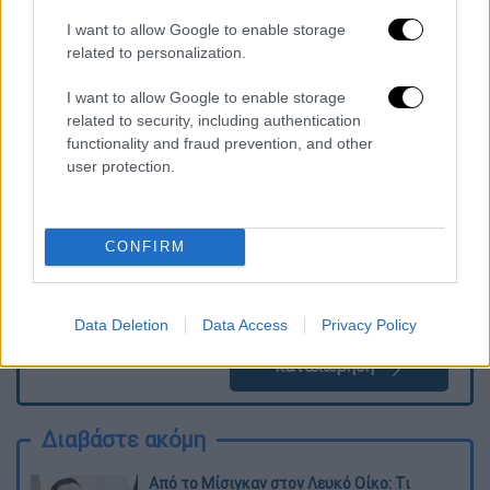
«Βράδυ στην Αθήνα».
I want to allow Google to enable storage
related to personalization.
I want to allow Google to enable storage
Τα σχολιά σας δημοσιεύονται άμεσα με δική σας ευθύνη. Το
related to security, including authentication
ΕΘΝΟΣ θα παρεμβαίνει και τα προσβλητικά σχόλια θα
διαγράφονται
functionality and fraud prevention, and other
user protection.
CONFIRM
Data Deletion
Data Access
Privacy Policy
καταχώρηση
Διαβάστε ακόμη
Από το Μίσιγκαν στον Λευκό Οίκο: Τι