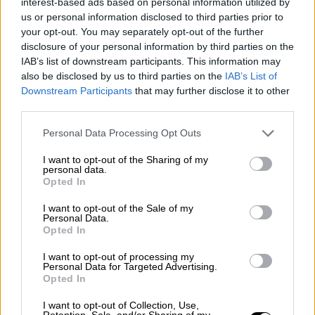
και Μάνου Πετράκη.
interest-based ads based on personal information utilized by
us or personal information disclosed to third parties prior to
your opt-out. You may separately opt-out of the further
ΔΙΑΒΑΣΤΕ ΕΠΙΣΗΣ
disclosure of your personal information by third parties on the
IAB’s list of downstream participants. This information may
Πολιτισμός
|
21.01.2020 12:54
also be disclosed by us to third parties on the
IAB’s List of
Πέθανε η ποιήτρια και πνευματική
Downstream Participants
that may further disclose it to other
third parties.
κόρη του Καζαντζάκη, Αγγελάκη-
Ρουκ
Please note that this website/app uses one or more Google
Personal Data Processing Opt Outs
services and may gather and store information including but
not limited to your visit or usage behaviour. You may click to
I want to opt-out of the Sharing of my
personal data.
grant or deny consent to Google and its third-party tags to
Opted In
use your data for below specified purposes in below Google
Ο δίσκος αυτός σηματοδοτεί την
consent section.
I want to opt-out of the Sale of my
«Αναχώρηση» προς έναν νέο ηχητικό τόπο,
Personal Data.
Opted In
φρέσκο, σημερινό, με έντονο ηλεκτρονικό
στοιχείο και δυναμικές ενορχηστρώσεις, τις
I want to opt-out of processing my
Personal Data for Targeted Advertising.
οποίες υπογράφει ο ίδιος ο Απόστολος,
Opted In
κουβαλώντας όμως πάντα στις αποσκευές
του όλη τη γοητεία του παλιού και του
I want to opt-out of Collection, Use,
Retention, Sale, and/or Sharing of my