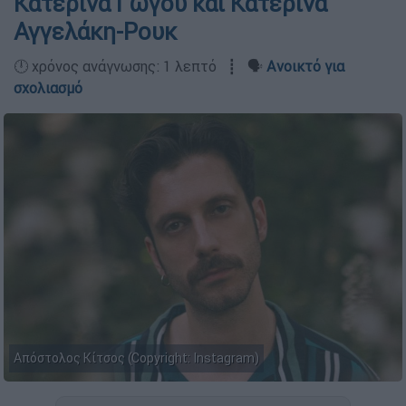
Κατερίνα Γώγου και Κατερίνα
Αγγελάκη-Ρουκ
🕛 χρόνος ανάγνωσης: 1 λεπτό ┋ 🗣️
Ανοικτό για
σχολιασμό
Απόστολος Κίτσος (Copyright: Instagram)