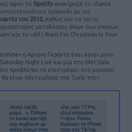
ρες αφού το
Spotify
ανακήρυξε το «Santa
ριστουγεννιάτικο τραγούδι με τις
καετία του 2010,
καθώς και το τρίτο
 περισσότερες μεταδόσεις όλων των εποχών
m! και το «All I Want For Christmas Is You»
nshine» η Αριάνα Γκράντε έχει κάνει μόνο
ο Saturday Night Live και μία στο Met Gala
δεν προβλέπει να επιστρέφει στη μουσική
ή θα είναι πάντα μέρος της ζωής της».
«Καλό ταξίδι
«Όχι γκέι 17 Pro,
μικρέ...»: Πέθανε
αλλά σπασμένο
το λευκό κουτάβι
11άρι»: Ρώσοι
που συμβίωνε με
διαλύουν τα iPhone
αγέλη λύκων στην
τους στο TikTok