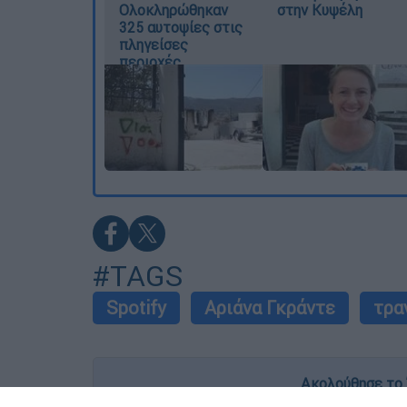
Ολοκληρώθηκαν
στην Κυψέλη
325 αυτοψίες στις
πληγείσες
περιοχές
#TAGS
Spotify
Αριάνα Γκράντε
τρα
Ακολούθησε το 
Live όλες οι εξελίξεις λεπτό προς