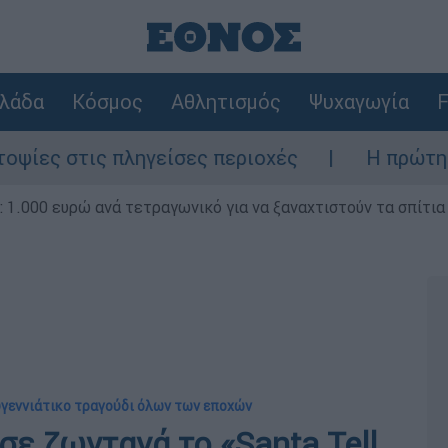
λάδα
Κόσμος
Αθλητισμός
Ψυχαγωγία
F
τις πληγείσες περιοχές
Η πρώτη δήλωση 
1.000 ευρώ ανά τετραγωνικό για να ξαναχτιστούν τα σπίτια
υγεννιάτικο τραγούδι όλων των εποχών
σε ζωντανά το «Santa Tell