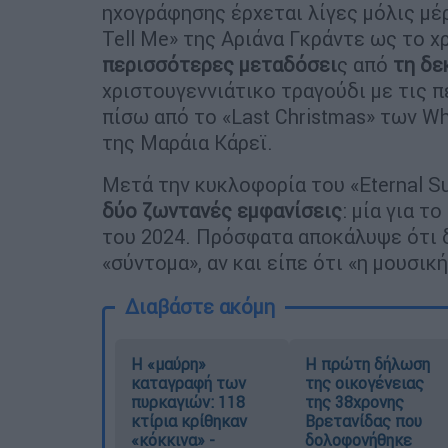
ηχογράφησης έρχεται λίγες μόλις μέ
Tell Me» της Αριάνα Γκράντε ως το χ
περισσότερες μεταδόσει
ς από
τη δε
χριστουγεννιάτικο τραγούδι με τις
πίσω από το «Last Christmas» των Wha
της Μαράια Κάρεϊ.
Μετά την κυκλοφορία του «Eternal Su
δύο ζωντανές εμφανίσεις
: μία για τ
του 2024. Πρόσφατα αποκάλυψε ότι 
«σύντομα», αν και είπε ότι «η μουσικ
Διαβάστε ακόμη
Η «μαύρη»
Η πρώτη δήλωση
καταγραφή των
της οικογένειας
πυρκαγιών: 118
της 38χρονης
κτίρια κρίθηκαν
Βρετανίδας που
«κόκκινα» -
δολοφονήθηκε