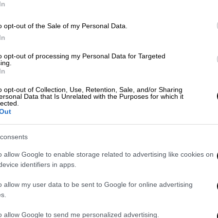
nta Tell Me"!
σας
ευχαριστώ πολύ για όλη
In
δίσκο την τελευταία δεκαετία. Εύχομαι σε
o opt-out of the Sale of my Personal Data.
In
to opt-out of processing my Personal Data for Targeted
ing.
In
κυκλοφορία του «All I want for
o opt-out of Collection, Use, Retention, Sale, and/or Sharing
ersonal Data that Is Unrelated with the Purposes for which it
 η «βασίλισσα» των Χριστουγέννων
lected.
Out
consents
o allow Google to enable storage related to advertising like cookies on
evice identifiers in apps.
o allow my user data to be sent to Google for online advertising
s.
to allow Google to send me personalized advertising.