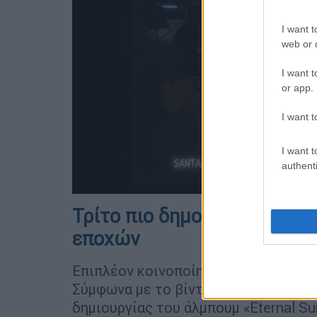
I want t
web or d
I want t
or app.
I want t
I want t
authenti
Τρίτο πιο δημοφιλές χριστ
εποχών
Επιπλέον κοινοποίησε ολόκληρο το β
Σύμφωνα με το βίντεο, το τραγούδι 
δημιουργίας του άλμπουμ «Eternal S