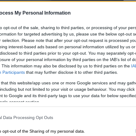
ocess My Personal Information
to opt-out of the sale, sharing to third parties, or processing of your per
formation for targeted advertising by us, please use the below opt-out s
r selection. Please note that after your opt-out request is processed y
eing interest-based ads based on personal information utilized by us or
disclosed to third parties prior to your opt-out. You may separately opt-
losure of your personal information by third parties on the IAB’s list of
. This information may also be disclosed by us to third parties on the
IA
 το ΕΘΝΟΣ στη Google
Participants
that may further disclose it to other third parties.
 that this website/app uses one or more Google services and may gath
ωντανή ερμηνεία του «Santa Tell Me»
including but not limited to your visit or usage behaviour. You may click 
υγέννων. Χθες το βράδυ η Αμερικανίδα
 to Google and its third-party tags to use your data for below specifi
ρτηση στο Instagram δημοσίευσε απόσπασμα
ogle consent section.
αγουδιού του 2014, όχι μόνο για να σημάνει
γέννων, αλλά και για να γιορτάσει την 10η
l Data Processing Opt Outs
o opt-out of the Sharing of my personal data.