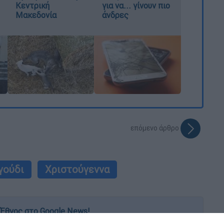
Κεντρική
για να... γίνουν πιο
Μακεδονία
άνδρες
επόμενο άρθρο
γούδι
Χριστούγεννα
Έθνος στο Google News!
 λεπτό, με την υπογραφή του www.ethnos.gr