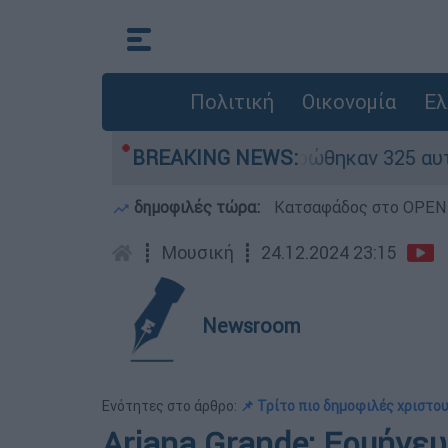
Πολιτική
Οικονομία
Ελ
ηκαν «κόκκινα» - Ολοκληρώθηκαν 325 αυτοψίες σ
BREAKING NEWS:
δημοφιλές τώρα:
Κατσαφάδος στο OPEN: 
┋
Μουσική
┋
24.12.2024 23:15
Newsroom
Ενότητες στο άρθρο:
📌 Τρίτο πιο δημοφιλές χριστο
Ariana Grande: Ερμήνευ