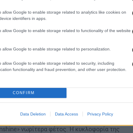
o allow Google to enable storage related to analytics like cookies on
evice identifiers in apps.
video
o allow Google to enable storage related to functionality of the website
o allow Google to enable storage related to personalization.
o allow Google to enable storage related to security, including
cation functionality and fraud prevention, and other user protection.
ουγεννιάτικο τραγούδι όλων των
CONFIRM
ίντεο από το τραγούδι από το YouTube.
Data Deletion
Data Access
Privacy Policy
ηχογραφήθηκε κατά τη διάρκεια της
unshine» νωρίτερα φέτος. Η κυκλοφορία της