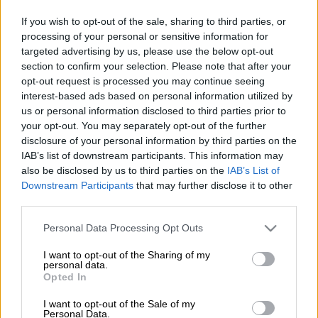
If you wish to opt-out of the sale, sharing to third parties, or
Από την Πόλη του Φωτός, το Ονειρικό
processing of your personal or sensitive information for
Παρίσι, ο γιος του
Joe Dassin, Julien
, για
targeted advertising by us, please use the below opt-out
πρώτη φορά στο Αττικό Φως, στο φως που
section to confirm your selection. Please note that after your
έζησε και λάτρεψε
ο παππούς του Jules
opt-out request is processed you may continue seeing
interest-based ads based on personal information utilized by
Dassin σύζυγος της Μελίνας Μερκούρη
, και
us or personal information disclosed to third parties prior to
αγάπησε ο πατέρας του Joe.
your opt-out. You may separately opt-out of the further
disclosure of your personal information by third parties on the
IAB’s list of downstream participants. This information may
ΔΙΑΒΑΣΤΕ ΕΠΙΣΗΣ
also be disclosed by us to third parties on the
IAB’s List of
Downstream Participants
that may further disclose it to other
Μουσική
|
03.02.2025 10:15
third parties.
O Ροντ Στιούαρτ έδωσε το παρόν
Please note that this website/app uses one or more Google
στις μεγάλες συναυλίες για τις
Personal Data Processing Opt Outs
services and may gather and store information including but
φωτιές στο Λος Άντζελες
not limited to your visit or usage behaviour. You may click to
I want to opt-out of the Sharing of my
personal data.
grant or deny consent to Google and its third-party tags to
Opted In
use your data for below specified purposes in below Google
consent section.
I want to opt-out of the Sale of my
Personal Data.
Ο Julien Dassin, την Παρασκευή 25 Απριλίου,