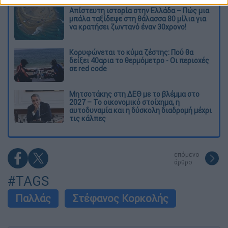
Απίστευτη ιστορία στην Ελλάδα – Πώς μια
μπάλα ταξίδεψε στη θάλασσα 80 μίλια για
να κρατήσει ζωντανό έναν 30χρονο!
Κορυφώνεται το κύμα ζέστης: Πού θα
δείξει 40αρια το θερμόμετρο - Οι περιοχές
σε red code
Μητσοτάκης στη ΔΕΘ με το βλέμμα στο
2027 – Το οικονομικό στοίχημα, η
αυτοδυναμία και η δύσκολη διαδρομή μέχρι
τις κάλπες
επόμενο
άρθρο
#TAGS
Παλλάς
Στέφανος Κορκολής