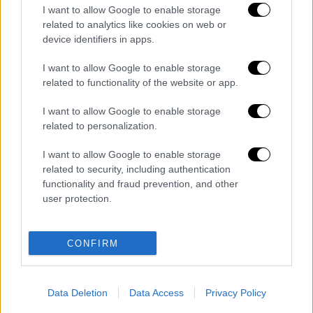
I want to allow Google to enable storage
related to analytics like cookies on web or
device identifiers in apps.
I want to allow Google to enable storage
«
Joe Dassin Story
», Ο τίτλος της παράστασης
related to functionality of the website or app.
και ο τρίτης γενιάς Dassin, συνοδευόμενους
I want to allow Google to enable storage
από τους καλύτερους Γάλλους βιρτουόζους
related to personalization.
μουσικούς,
μέρος της Paris Tour Eiffel
Orchestra
, σε μία αναδρομή, τόσο ρομαντική
I want to allow Google to enable storage
related to security, including authentication
αλλά και δυναμική συνάμα, χαρίζει τον πιο
functionality and fraud prevention, and other
ωραίο φόρο τιμής στη μνήμη του πατέρα
user protection.
του.
Διαβάστε ακόμη
CONFIRM
Ξεφυλλίζοντας... τέσσερις ιστορίες για τη
γνώση, τη φύση και την τεχνολογία
Data Deletion
Data Access
Privacy Policy