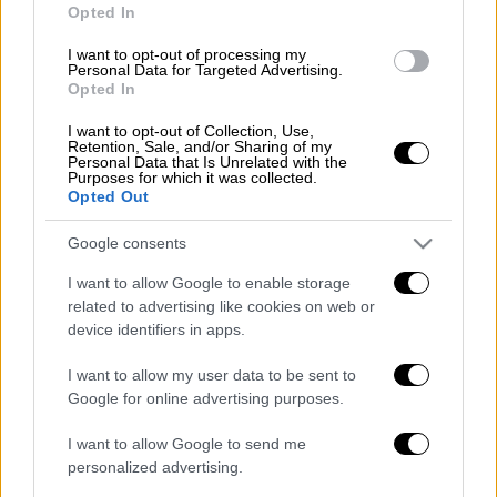
Opted In
στο
Θέατρο Παλλάς
, θα μας αφηγηθεί την
ιστορία του πατέρα του, μέσα από μία
I want to opt-out of processing my
Personal Data for Targeted Advertising.
παράσταση με τα τραγούδια που
Opted In
σηματοδότησαν όλη την παριζιάνικη
I want to opt-out of Collection, Use,
ατμόσφαιρα του τέλους του προηγούμενου
Retention, Sale, and/or Sharing of my
Personal Data that Is Unrelated with the
αιώνα, τα τραγούδια του Joe Dassin.
Purposes for which it was collected.
Opted Out
O σπουδαίος, διεθνούς φήμης έλληνας
δημιουργός και σολίστ του πιάνου
Στέφανος
Google consents
Κορκολής
, θα τιμήσει τον Dassin μ' ένα
I want to allow Google to enable storage
μουσικό καλωσόρισμα.
related to advertising like cookies on web or
device identifiers in apps.
I want to allow my user data to be sent to
Google for online advertising purposes.
I want to allow Google to send me
personalized advertising.
video