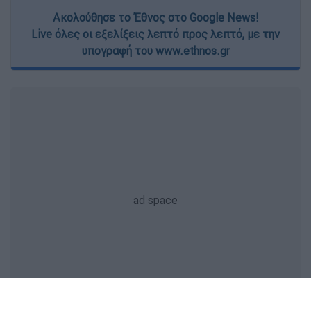
Ακολούθησε το Έθνος στο Google News!
Live όλες οι εξελίξεις λεπτό προς λεπτό, με την
υπογραφή του www.ethnos.gr