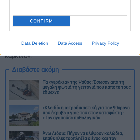
ανακοινωθεί και δεύτερη συναυλία
στον ίδιο
χώρο μετά την τόση γρήγορη εξάντληση των
εισητηρίων.
CONFIRM
Υπενθυμίζουμε ότι
μέρος των εσόδων της
συναυλίας θα διατεθεί για τους σκοπούς του
Data Deletion
Data Access
Privacy Policy
«ΕΛΠΙΔΑ-Σύλλογος Φίλων Παιδιών με
καρκίνο»
.
Διαβάστε ακόμη
Τα «γεράκια» της Ψάθας: Έσωσαν από τη
μεγάλη φωτιά τη γειτονιά που κάποτε τους
έδιωχνε
«Κλειδί» η ιατροδικαστική για τον 90χρονο
που έκρυβε ο γιος του στον καταψύκτη -
«Τον αγαπούσε παθολογικά»
Άνω Λιόσια: Πήγαν να κλέψουν καλώδια,
έπαθε ηλεκτροπληξία ο ένας και τον