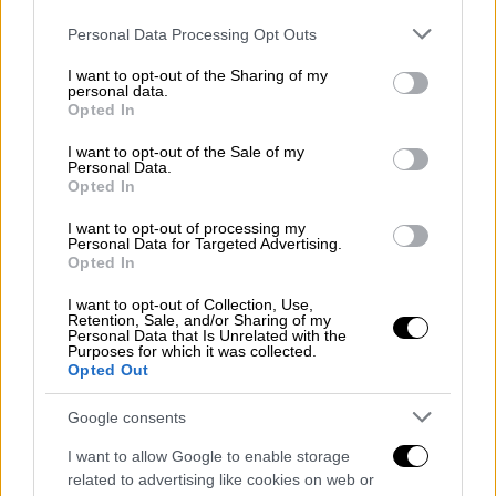
Please note that this website/app uses one or more Google
Personal Data Processing Opt Outs
services and may gather and store information including but
Η μεγάλη ζήτηση
not limited to your visit or usage behaviour. You may click to
I want to opt-out of the Sharing of my
personal data.
grant or deny consent to Google and its third-party tags to
Μετά την περσινή εντυπωσιακή συναυλία
Opted In
use your data for below specified purposes in below Google
που απασχόλησε για καιρό τα μέσα
consent section.
I want to opt-out of the Sale of my
ενημέρωσης, η Ελληνίδα
τραγουδίστρια
Personal Data.
Opted In
ανακοίνωσε ότι επιστρέφει ξανά στο
αθηναϊκό στάδιο για μία ακόμη λαμπερή
I want to opt-out of processing my
Personal Data for Targeted Advertising.
βραδιά προκαλώντας πανικό στους
Opted In
θαυμαστές της.
I want to opt-out of Collection, Use,
Retention, Sale, and/or Sharing of my
Η προπώληση
ξεκίνησε από νωρίς με
Personal Data that Is Unrelated with the
Purposes for which it was collected.
προβλήματα
, καθώς από το φόρτο των
Opted Out
επισκεπτών η πλατφόρμα πώλησης
εισιτήριων «έπεσε», ενώ όταν επανήλθε η
Google consents
αναμονή για την αγορά ενός εισιτηρίου
I want to allow Google to enable storage
έφτανε τις 16 ώρες.
related to advertising like cookies on web or