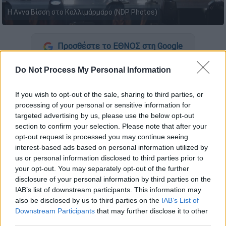
Η Αννα Βίσση στο Καλλιμάρμαρο (NDP Photos)
Προσθέστε το ΕΘΝΟΣ στη Google
Do Not Process My Personal Information
Ανάρπαστα μέσα σε μόλις πέντε 24ωρα
έγιναν τα «μαγικά χαρτάκια» για τη φετινή
If you wish to opt-out of the sale, sharing to third parties, or
συναυλία της
Άννας Βίσση
στο Καλλιμάρμαρο
processing of your personal or sensitive information for
Στάδιο το Σάββατο 13 Σεπτεμβρίου.
targeted advertising by us, please use the below opt-out
section to confirm your selection. Please note that after your
opt-out request is processed you may continue seeing
ΔΙΑΒΑΣΤΕ ΕΠΙΣΗΣ
interest-based ads based on personal information utilized by
us or personal information disclosed to third parties prior to
Μουσική
|
22.03.2025 10:50
your opt-out. You may separately opt-out of the further
«Πανζουρλισμός» για ένα εισιτήριο
disclosure of your personal information by third parties on the
για τη συναυλία της Άννας Βίσση στο
IAB’s list of downstream participants. This information may
also be disclosed by us to third parties on the
IAB’s List of
Καλλιμάρμαρο - Έπεσε η πλατφόρμα
Downstream Participants
that may further disclose it to other
third parties.