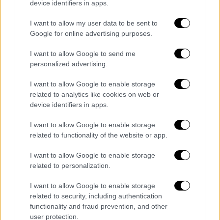
device identifiers in apps.
Σήμερα, η πλατφόρμα ανακοίνωσε ότι
η
συναυλία είναι πλέον sold out
, καθώς και οι
I want to allow my user data to be sent to
Google for online advertising purposes.
θέσεις των καθήμενων αλλά και εκείνες των
όρθιων έχουν εξαντληθεί μέσα σε ελάχιστες
I want to allow Google to send me
ώρες.
personalized advertising.
I want to allow Google to enable storage
related to analytics like cookies on web or
device identifiers in apps.
I want to allow Google to enable storage
related to functionality of the website or app.
I want to allow Google to enable storage
Άννα Βίσση
related to personalization.
Όπως είναι επόμενο, το Καλλιμάρμαρο
I want to allow Google to enable storage
Στάδιο θα γεμίσει από κόσμο εκείνο το
related to security, including authentication
functionality and fraud prevention, and other
βράδυ, ενώ
άγνωστο παραμένει ακόμη αν θα
user protection.