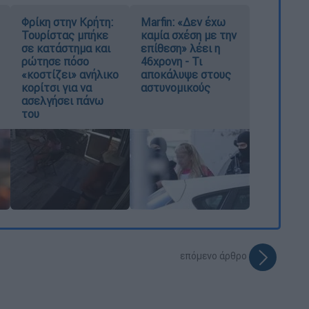
Φρίκη στην Κρήτη:
Marfin: «Δεν έχω
Τουρίστας μπήκε
καμία σχέση με την
σε κατάστημα και
επίθεση» λέει η
ρώτησε πόσο
46χρονη - Τι
«κοστίζει» ανήλικο
αποκάλυψε στους
κορίτσι για να
αστυνομικούς
ασελγήσει πάνω
του
επόμενο άρθρο