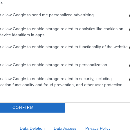
twitter.com/KHtwPg1Os8
s.
y 8, 2025
to allow Google to send me personalized advertising.
O) του πανεπιστημίου Virginia Tech
o allow Google to enable storage related to analytics like cookies on
προκλήθηκαν από την… ενέργεια του
evice identifiers in apps.
συνέπεσε με την εκτέλεση του
o allow Google to enable storage related to functionality of the website
ους Metallica. Ο διευθυντής του VTSO,
OX Weather ότι
ο σεισμογράφος τους, που
κριά από το γήπεδο, κατέγραψε καθαρά τη
o allow Google to enable storage related to personalization.
μένο κοινό
.
o allow Google to enable storage related to security, including
μαζί μας, Metallica! Ελάτε ξανά όποτε
cation functionality and fraud prevention, and other user protection.
ου Virginia Tech σε ανάρτησή της μαζί με
ος να πηδά, να ζητωκραυγάζει και να
CONFIRM
hter scale when
@Metallica
played "Enter
Data Deletion
Data Access
Privacy Policy