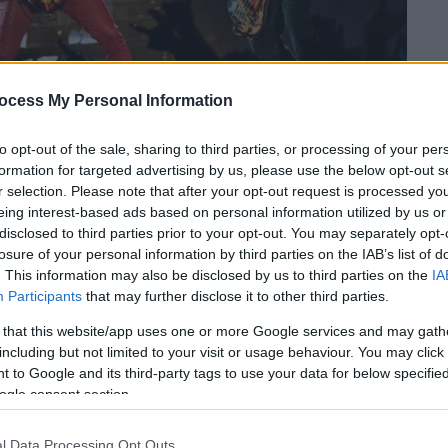
ocess My Personal Information
to opt-out of the sale, sharing to third parties, or processing of your per
formation for targeted advertising by us, please use the below opt-out s
r selection. Please note that after your opt-out request is processed y
eing interest-based ads based on personal information utilized by us or
 το ΕΘΝΟΣ στη Google
disclosed to third parties prior to your opt-out. You may separately opt-
losure of your personal information by third parties on the IAB’s list of
. This information may also be disclosed by us to third parties on the
IA
άλο σεισμό όχι μόνο στην Βιρτζίνια αλλά
Participants
that may further disclose it to other third parties.
ς μικρή σεισμική δόνηση όπως καταγράφηκε
 that this website/app uses one or more Google services and may gath
including but not limited to your visit or usage behaviour. You may click 
 to Google and its third-party tags to use your data for below specifi
ogle consent section.
l Data Processing Opt Outs