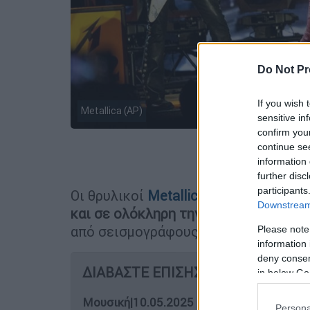
Do Not Pr
If you wish 
Metallica (AP)
sensitive in
confirm you
continue se
Προσθέστε
information 
further disc
participants
Οι θρυλικοί
Metallica
προκάλεσαν μεγ
Downstream 
και σε ολόκληρη την Γη
, προκαλώντα
από σεισμογράφους.
Please note
information 
deny consent
ΔΙΑΒΑΣΤΕ ΕΠΙΣΗΣ
in below Go
Μουσική
|
10.05.2025 11:01
Persona