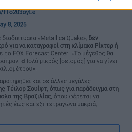
om/fTo203oyLe
ay 8, 2025
 διαδικτυακά «Metallica Quake»,
δεν
κρό για να καταγραφεί στη κλίμακα Ρίχτερ ή
ε το FOX Forecast Center. «Το μέγεθος θα
άπμαν. «Πολύ μικρός [σεισμός] για να γίνει
χιλιομέτρου».
αρατηρηθεί και σε άλλες μεγάλες
ης Τέιλορ Σουίφτ, όπως για παράδειγμα στη
άολο της Βραζιλίας
, όπου φέρεται να
ητές έως και έξι τετράγωνα μακριά,