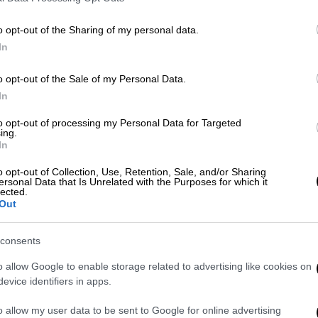
«Επιτέλους» 25 χρόνια στέλνοντας ένα
ίηση
o opt-out of the Sharing of my personal data.
In
o opt-out of the Sale of my Personal Data.
In
to opt-out of processing my Personal Data for Targeted
υλικού συγκροτήματος στο Lane Stadium
ing.
In
ώς ένα μουσικό γεγονός, ήταν κυριολεκτικά
αδούς της ομάδας Virginia Tech Hokies, που
o opt-out of Collection, Use, Retention, Sale, and/or Sharing
ersonal Data that Is Unrelated with the Purposes for which it
άδιο, οι πρώτες νότες του «Enter
lected.
Out
ήμα κατατεθέν των αγώνων τους, .
εργκ της Βιρτζίνια, αυτή η παράδοση
consents
 θεατές ενώθηκαν σε μια εκρηκτική στιγμή
o allow Google to enable storage related to advertising like cookies on
φους
.
evice identifiers in apps.
o allow my user data to be sent to Google for online advertising