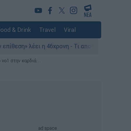
ood & Drink
Travel
Viral
» λέει η 46χρονη - Τι αποκάλυψε στους αστυνομι
 νο1 στην καρδιά...