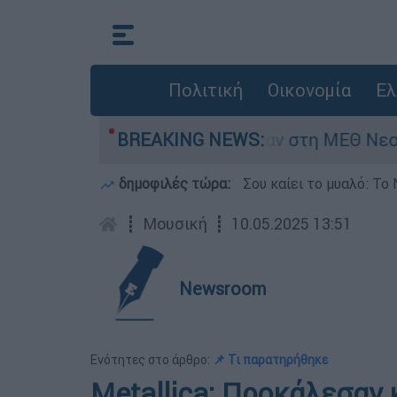
Πολιτική
Οικονομία
Ελ
 8 ημερών - Νοσηλευόταν στη ΜΕΘ Νεογνών
BREAKING NEWS:
δημοφιλές τώρα:
Σου καίει το μυαλό: Το 
┋
Μουσική
┋
10.05.2025 13:51
Newsroom
Ενότητες στο άρθρο:
📌 Τι παρατηρήθηκε
Metallica: Προκάλεσαν 