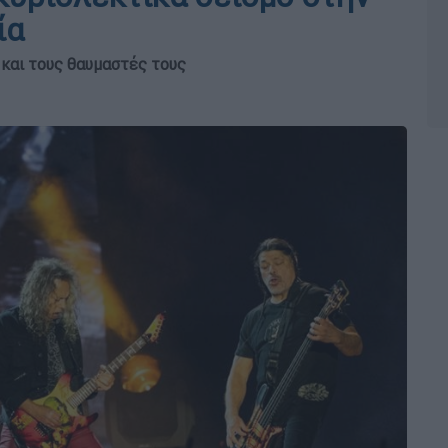
ία
και τους θαυμαστές τους