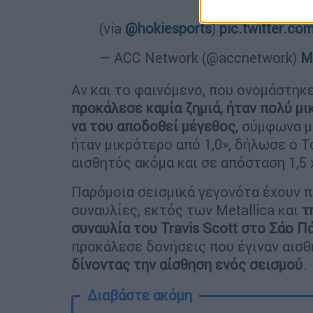
(via
@hokiesports
)
pic.twitter.c
— ACC Network (@accnetwork)
M
Αν και το φαινόμενο, που ονομάστηκε
προκάλεσε καμία ζημιά, ήταν πολύ μι
να του αποδοθεί μέγεθος
, σύμφωνα μ
ήταν μικρότερο από 1,0», δήλωσε ο Τσ
αισθητός ακόμα και σε απόσταση 1,5 
Παρόμοια σεισμικά γεγονότα έχουν π
συναυλίες, εκτός των Metallica και
τ
συναυλία του Travis Scott στο Σάο Π
προκάλεσε δονήσεις που έγιναν αισθ
δίνοντας την αίσθηση ενός σεισμού
.
Διαβάστε ακόμη