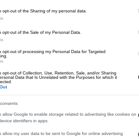
στώ μαζί σας
. Πολλοί από εσάς γνωρίζετε
βλήματα υγείας. Παρ’ όλα αυτά, έκανα ό,τι
o opt-out of the Sharing of my personal data.
 ξεπερνώντας τις προκλήσεις που
In
υταίους μήνες.
o opt-out of the Sale of my Personal Data.
ι γιατροί μού το ξεκαθάρισαν
In
έψω ή να πραγματοποιήσω live εμφανίσεις
to opt-out of processing my Personal Data for Targeted
σπίτι και να επικεντρωθώ πλήρως στην
ing.
εις μήνες.
In
o opt-out of Collection, Use, Retention, Sale, and/or Sharing
ζί σας, αυτή τη φορά πρέπει να ακούσω το
ersonal Data that Is Unrelated with the Purposes for which it
υ το περιθώριο να αναρρώσει, για να
lected.
Out
.
consents
ρωπαϊκή καλοκαιρινή μας περιοδεία δεν θα
ό,τι μπορεί για να προγραμματίσει εκ νέου
o allow Google to enable storage related to advertising like cookies on
evice identifiers in apps.
τό, οπότε σας παρακαλώ να αναμένετε
ξεχωριστά.
o allow my user data to be sent to Google for online advertising