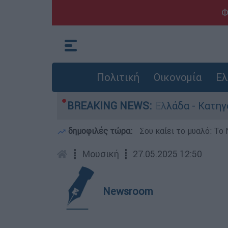
Φ
Πολιτική
Οικονομία
Ελ
ια ανθρωποκτονίες στην Ελλάδα - Κατηγορείται 
BREAKING NEWS:
δημοφιλές τώρα:
Σου καίει το μυαλό: Το 
┋
Μουσική
┋
27.05.2025 12:50
Newsroom