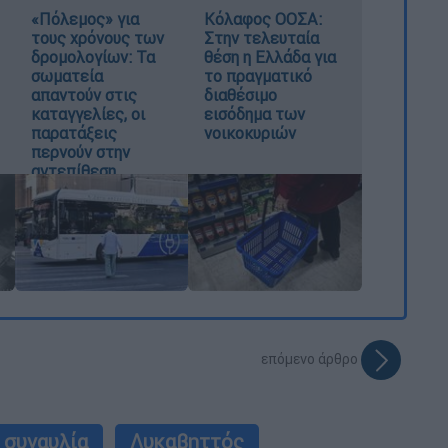
«Πόλεμος» για
Κόλαφος ΟΟΣΑ:
τους χρόνους των
Στην τελευταία
δρομολογίων: Τα
θέση η Ελλάδα για
σωματεία
το πραγματικό
απαντούν στις
διαθέσιμο
καταγγελίες, οι
εισόδημα των
παρατάξεις
νοικοκυριών
περνούν στην
αντεπίθεση
επόμενο άρθρο
συναυλία
Λυκαβηττός