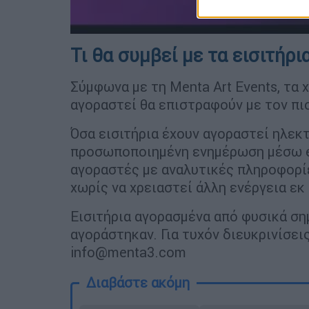
Τι θα συμβεί με τα εισιτήρι
Σύμφωνα με τη Menta Art Events, τα 
αγοραστεί θα επιστραφούν με τον πι
Όσα εισιτήρια έχουν αγοραστεί ηλεκτ
προσωποποιημένη ενημέρωση μέσω ema
αγοραστές με αναλυτικές πληροφορίε
χωρίς να χρειαστεί άλλη ενέργεια εκ
Εισιτήρια αγορασμένα από φυσικά ση
αγοράστηκαν. Για τυχόν διευκρινίσε
info@menta3.com
Διαβάστε ακόμη