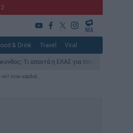
12
ood & Drink
Travel
Viral
 Τι απαντά η ΕΛΑΣ για τους 8 βιασμούς τουριστρ
 νο1 στην καρδιά...