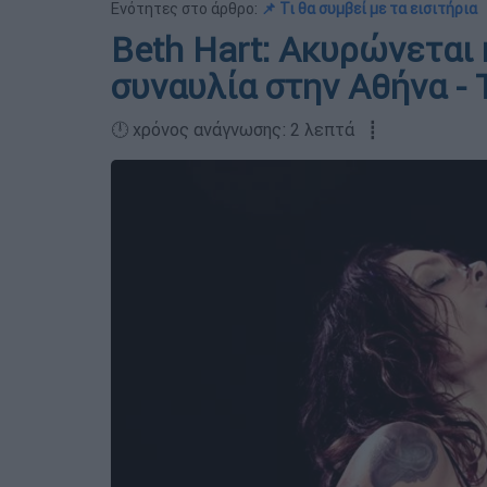
Ενότητες στο άρθρο:
📌 Τι θα συμβεί με τα εισιτήρια
Beth Hart: Ακυρώνεται
συναυλία στην Αθήνα - Τ
🕛 χρόνος ανάγνωσης: 2 λεπτά ┋