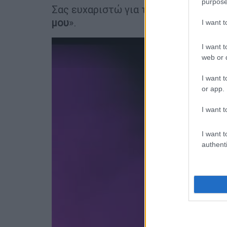
purpose
Σας ευχαριστώ για την υπομονή σας.
μου
».
I want 
I want t
web or d
I want t
or app.
I want t
I want t
authenti