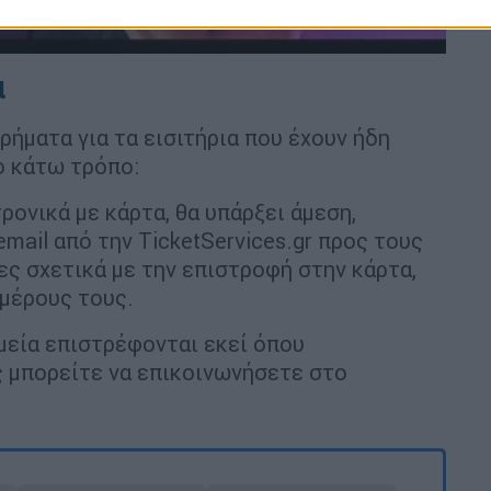
α
χρήματα για τα εισιτήρια που έχουν ήδη
ο κάτω τρόπο:
ρονικά με κάρτα, θα υπάρξει άμεση,
il από την TicketServices.gr προς τους
ς σχετικά με την επιστροφή στην κάρτα,
 μέρους τους.
μεία επιστρέφονται εκεί όπου
ις μπορείτε να επικοινωνήσετε στο