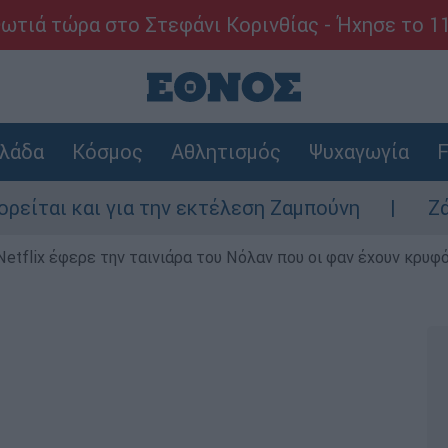
ωτιά τώρα στο Στεφάνι Κορινθίας - Ήχησε το 1
λάδα
Κόσμος
Αθλητισμός
Ψυχαγωγία
F
και για την εκτέλεση Ζαμπούνη
Ζάκυνθος:
Netflix έφερε την ταινιάρα του Νόλαν που οι φαν έχουν κρυφό