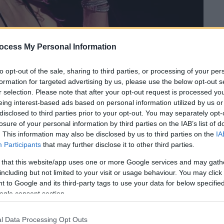
ocess My Personal Information
to opt-out of the sale, sharing to third parties, or processing of your per
formation for targeted advertising by us, please use the below opt-out s
r selection. Please note that after your opt-out request is processed y
eing interest-based ads based on personal information utilized by us or
disclosed to third parties prior to your opt-out. You may separately opt-
 το ΕΘΝΟΣ στη Google
losure of your personal information by third parties on the IAB’s list of
. This information may also be disclosed by us to third parties on the
IA
Participants
that may further disclose it to other third parties.
έκανε γνωστό ότι
για λόγους
υγείας
 that this website/app uses one or more Google services and may gath
ου είχε προγραμματιστεί για το ερχόμενο
including but not limited to your visit or usage behaviour. You may click 
γματοποιηθεί η
συναυλία
που είχε
 to Google and its third-party tags to use your data for below specifi
στην Αθήνα
και το Δημοτικού Θεάτρου
ogle consent section.
l Data Processing Opt Outs