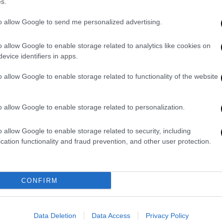
s.
Σας ευχαριστώ που είστε πάντα στο πλευρό
to allow Google to send me personalized advertising.
o allow Google to enable storage related to analytics like cookies on
evice identifiers in apps.
o allow Google to enable storage related to functionality of the website
o allow Google to enable storage related to personalization.
o allow Google to enable storage related to security, including
cation functionality and fraud prevention, and other user protection.
video
CONFIRM
Data Deletion
Data Access
Privacy Policy