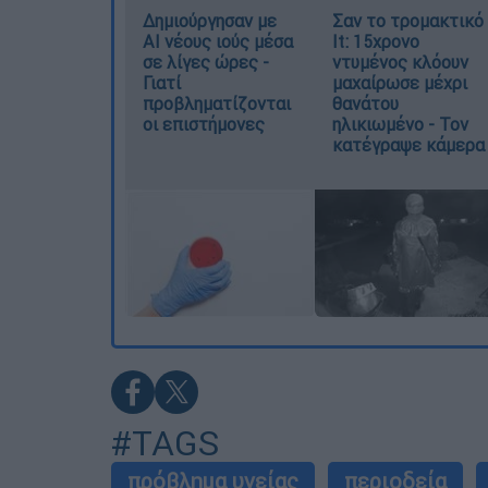
Δημιούργησαν με
Σαν το τρομακτικό
AI νέους ιούς μέσα
It: 15χρονο
σε λίγες ώρες -
ντυμένος κλόουν
Γιατί
μαχαίρωσε μέχρι
προβληματίζονται
θανάτου
οι επιστήμονες
ηλικιωμένο - Τον
κατέγραψε κάμερα
#TAGS
πρόβλημα υγείας
περιοδεία