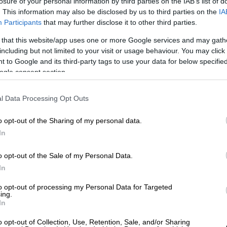
losure of your personal information by third parties on the IAB’s list of
όλα αυτά δέχτηκε να γίνει η ηχογράφηση
. This information may also be disclosed by us to third parties on the
IA
ν ήθελε να του πει όχι. «Σε αγαπάω και σε
Participants
that may further disclose it to other third parties.
ησέ τον ως ένα δώρο από μένα. Δεν
 that this website/app uses one or more Google services and may gath
τίτυπα…» τού είπε με νόημα.
including but not limited to your visit or usage behaviour. You may click 
 to Google and its third-party tags to use your data for below specifi
ρίας δεν είναι άλλος από τον σπουδαίο
ogle consent section.
ύσε να πείσει τον ιδιοκτήτη της “Lyra”,
 θρυλικό δίσκο «Ο Σταυρός του Νότου», με
l Data Processing Opt Outs
Βασίλη Παπακωνσταντίνου και την Αιμιλία
ξαιρετικά διορατικός, εκείνη τη φορά
o opt-out of the Sharing of my personal data.
In
χι μόνον δεν απέτυχε, αλλά αντιθέτως
.000.000 αντίτυπα και στάθηκε η αφορμή να
o opt-out of the Sale of my Personal Data.
οι νέοι, την υπέροχη ποιητική του Νίκου
In
ν μόνον ο ποιητής της θάλασσας και των
to opt-out of processing my Personal Data for Targeted
ing.
In
ε τον Καββαδία συνεχίστηκε με την
αμμές των Οριζόντων
», με τις ερμηνείες
o opt-out of Collection, Use, Retention, Sale, and/or Sharing