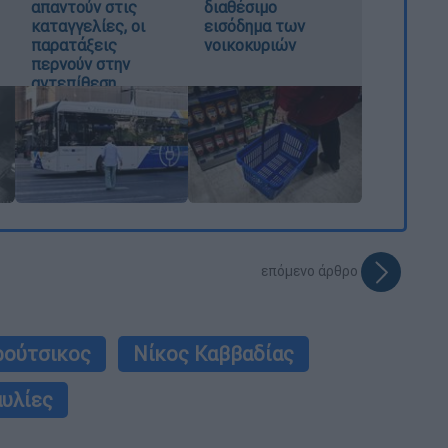
απαντούν στις
διαθέσιμο
καταγγελίες, οι
εισόδημα των
παρατάξεις
νοικοκυριών
περνούν στην
αντεπίθεση
επόμενο άρθρο
ρούτσικος
Νίκος Καββαδίας
αυλίες