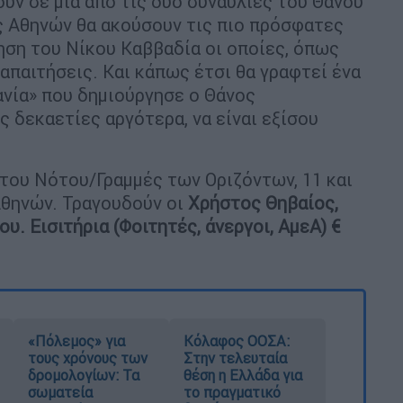
θούν σε μια από τις δύο συναυλίες του Θάνου
 Αθηνών θα ακούσουν τις πιο πρόσφατες
ηση του Νίκου Καββαδία οι οποίες, όπως
απαιτήσεις. Και κάπως έτσι θα γραφτεί ένα
νία» που δημιούργησε ο Θάνος
ς δεκαετίες αργότερα, να είναι εξίσου
του Νότου/Γραμμές των Οριζόντων, 11 και
Αθηνών. Τραγουδούν οι
Χρήστος Θηβαίος,
. Εισιτήρια (Φοιτητές, άνεργοι, ΑμεΑ) €
«Πόλεμος» για
Κόλαφος ΟΟΣΑ:
τους χρόνους των
Στην τελευταία
δρομολογίων: Τα
θέση η Ελλάδα για
σωματεία
το πραγματικό