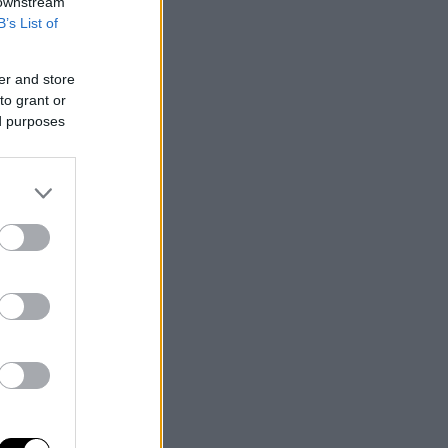
 downstream
B’s List of
er and store
to grant or
ed purposes