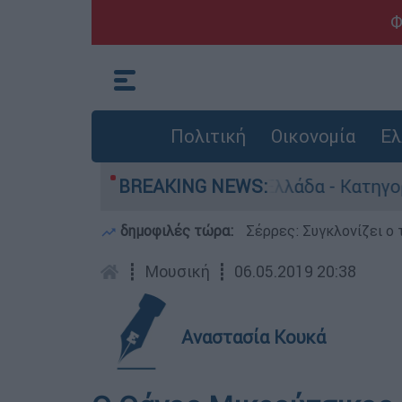
Φ
Πολιτική
Οικονομία
Ελ
νθρωποκτονίες στην Ελλάδα - Κατηγορείται και 
BREAKING NEWS:
δημοφιλές τώρα:
Σέρρες: Συγκλονίζει ο 
┋
Μουσική
┋
06.05.2019 20:38
Αναστασία Κουκά