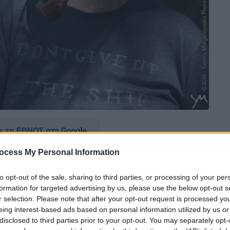
 το ΕΘΝΟΣ στη Google
ocess My Personal Information
ο οποίος, ωστόσο, έχει ήδη δώσει δείγματα
ου, ζητά από τον ιδιοκτήτη μεγάλης
to opt-out of the sale, sharing to third parties, or processing of your per
 να ηχογραφήσουν έναν δίσκο βασισμένο
formation for targeted advertising by us, please use the below opt-out s
εδομένου ότι τότε η ποιητική αξία του
r selection. Please note that after your opt-out request is processed y
eing interest-based ads based on personal information utilized by us or
γραφηθεί και θεωρούνταν, τουλάχιστον από
disclosed to third parties prior to your opt-out. You may separately opt-
με περιορισμένη θεματολογία, ο ιδιοκτήτης