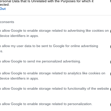
ersonal Data that Is Unrelated with the Purposes for which it
νσταντίνου, Χάρη και Πάνου Κατσιμίχα και
lected.
Out
υλειά διαφαινόταν, ακόμη πιο έντονα, η
την οποία είχαν δεθεί, μια συγγένεια στην
consents
 ξανά καθώς αποτελεί για εκείνον ένα
ημιουργίας. Και δεν είναι καθόλου τυχαίο
o allow Google to enable storage related to advertising like cookies on
 σχέση τις δύο συναυλίες που θα δώσει στις
evice identifiers in apps.
κής Αθηνών…Το έχει δηλώσει εξάλλου,
o allow my user data to be sent to Google for online advertising
οίηση του Καββαδία ως το πιο σημαντικό
s.
ς του. Μια μελοποίηση που βρίσκει
to allow Google to send me personalized advertising.
άται, να ξεκινά απ΄την αρχή. Μεγαλύτερη
βαδία «Επτά νάνοι στο s/s Cyrenia»: εδώ
o allow Google to enable storage related to analytics like cookies on
οι αγαπούν τον Μικρούτσικο περιμένουν τη
evice identifiers in apps.
α ερμηνεύσει ο ίδιος αυτό το τραγούδι, κάθε
 με μία ολοκαίνουρια 10-15λεπτη
o allow Google to enable storage related to functionality of the website
o allow Google to enable storage related to personalization.
αι σε αυτό το θέμα τα μάτια του λάμπουν κι