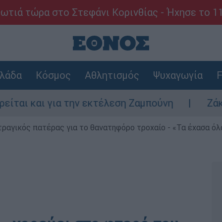
ωτιά τώρα στο Στεφάνι Κορινθίας - Ήχησε το 1
λάδα
Κόσμος
Αθλητισμός
Ψυχαγωγία
F
για την εκτέλεση Ζαμπούνη
Ζάκυνθος: Τι 
τραγικός πατέρας για το θανατηφόρο τροχαίο - «Τα έχασα όλα