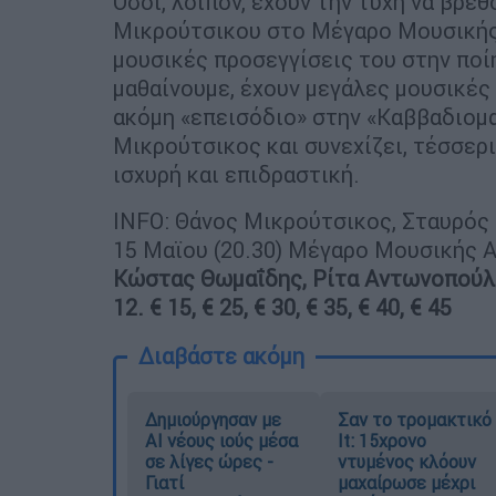
Όσοι, λοιπόν, έχουν την τύχη να βρε
Μικρούτσικου στο Μέγαρο Μουσικής
μουσικές προσεγγίσεις του στην ποί
μαθαίνουμε, έχουν μεγάλες μουσικές 
ακόμη «επεισόδιο» στην «Καββαδιομα
Μικρούτσικος και συνεχίζει, τέσσερι
ισχυρή και επιδραστική.
ΙNFO: Θάνος Μικρούτσικος, Σταυρός 
15 Μαϊου (20.30) Μέγαρο Μουσικής 
Κώστας Θωμαΐδης, Ρίτα Αντωνοπούλου
12.
€ 15
,
€ 25
,
€ 30
,
€ 35
,
€ 40
,
€ 45
Διαβάστε ακόμη
Δημιούργησαν με
Σαν το τρομακτικό
AI νέους ιούς μέσα
It: 15χρονο
σε λίγες ώρες -
ντυμένος κλόουν
Γιατί
μαχαίρωσε μέχρι