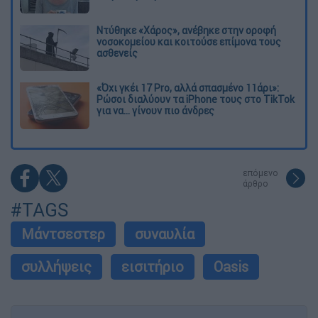
Ντύθηκε «Χάρος», ανέβηκε στην οροφή
νοσοκομείου και κοιτούσε επίμονα τους
ασθενείς
«Όχι γκέι 17 Pro, αλλά σπασμένο 11άρι»:
Ρώσοι διαλύουν τα iPhone τους στο TikTok
για να... γίνουν πιο άνδρες
επόμενο
άρθρο
#TAGS
Μάντσεστερ
συναυλία
συλλήψεις
εισιτήριο
Oasis