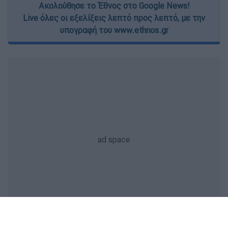
Ακολούθησε το Έθνος στο Google News!
Live όλες οι εξελίξεις λεπτό προς λεπτό, με την
υπογραφή του www.ethnos.gr