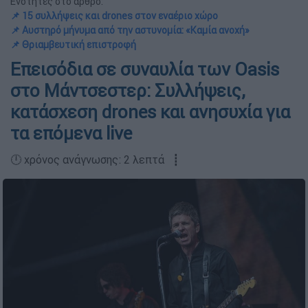
Ενότητες στο άρθρο:
📌 15 συλλήψεις και drones στον εναέριο χώρο
📌 Αυστηρό μήνυμα από την αστυνομία: «Καμία ανοχή»
📌 Θριαμβευτική επιστροφή
Επεισόδια σε συναυλία των Oasis
στο Μάντσεστερ: Συλλήψεις,
κατάσχεση drones και ανησυχία για
τα επόμενα live
🕛 χρόνος ανάγνωσης: 2 λεπτά ┋