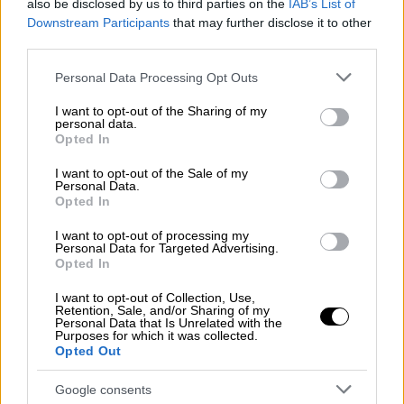
also be disclosed by us to third parties on the
IAB’s List of
εναέριο χώρο
Downstream Participants
that may further disclose it to other
third parties.
Όπως ανακοίνωσε η Αστυνομία του
Please note that this website/app uses one or more Google
Personal Data Processing Opt Outs
Μάντσεστερ, συνολικά
15 άτομα
services and may gather and store information including but
συνελήφθησαν
κατά τη διάρκεια των δύο
not limited to your visit or usage behaviour. You may click to
I want to opt-out of the Sharing of my
personal data.
πρώτων ημερών των συναυλιών.
Την
grant or deny consent to Google and its third-party tags to
Opted In
Παρασκευή συνελήφθησαν έξι άτομα
, κυρίως
use your data for below specified purposes in below Google
consent section.
για μέθη και παρακώλυση του έργου των
I want to opt-out of the Sale of my
Personal Data.
αρχών, ενώ
κατασχέθηκαν και πέντε drones
Opted In
που εντοπίστηκαν να πετούν παράνομα πάνω
I want to opt-out of processing my
από το Heaton Park.
Personal Data for Targeted Advertising.
Opted In
Το Σάββατο, η κατάσταση ξέφυγε. Aλλοι
I want to opt-out of Collection, Use,
Retention, Sale, and/or Sharing of my
εννέα συνελήφθησαν, εκ των οποίων
έξι
Personal Data that Is Unrelated with the
Purposes for which it was collected.
προσπάθησαν να μπουν με πλαστά εισιτήρια
.
Opted Out
Ένας άντρας συνελήφθη για επίθεση σε
μέλος της ασφάλειας, ενώ δύο ακόμη για
Google consents