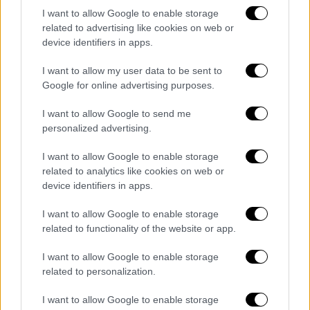
σωματικές βλάβες σε άλλα άτομα μέσα στο
I want to allow Google to enable storage
κοινό.
related to advertising like cookies on web or
device identifiers in apps.
Αυστηρό μήνυμα από την αστυνομία:
«Καμία ανοχή»
I want to allow my user data to be sent to
Google for online advertising purposes.
Ο βοηθός αρχηγός της αστυνομίας, Ματ
I want to allow Google to send me
Μπόιλ, εμφανίστηκε καθησυχαστικός αλλά
personalized advertising.
και ξεκάθαρος: «Είχαμε σχεδιάσει τα μέτρα
ασφαλείας για αυτές τις συναυλίες εδώ και
I want to allow Google to enable storage
related to analytics like cookies on web or
μήνες. Γενικά όλα κυλούν καλά, αλλά δεν
device identifiers in apps.
πρόκειται ν' ανεχτούμε επιθετικές
συμπεριφορές προς εργαζόμενους ή
I want to allow Google to enable storage
παραβιάσεις του εναέριου χώρου».
related to functionality of the website or app.
I want to allow Google to enable storage
Moment hoards of 'ticketless' Oasis
related to personalization.
fans storm Heaton Park amid safety
fears for next set of gigs in Britain's
I want to allow Google to enable storage