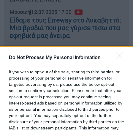
Μουσική
|
12.07.2025 17:30
Είδαμε τους Erreway στο Λυκαβηττό:
Μια βραδιά που μας γύρισε πίσω στα
εφηβικά μας όνειρα
Do Not Process My Personal Information
Βίντεο που κυκλοφόρησαν στα social media
δείχνουν άτομα να σκαρφαλώνουν φράχτες
If you wish to opt-out of the sale, sharing to third parties, or
processing of your personal or sensitive information for
και να κινούνται μέσα από τα δέντρα που
targeted advertising by us, please use the below opt-out
περιβάλλουν το πάρκο,
προσπαθώντας να
section to confirm your selection. Please note that after your
μπουν κρυφά στον συναυλιακό χώρ
ο. Τελικά,
opt-out request is processed you may continue seeing
η απόπειρά τους σταμάτησε από ψηλότερα
interest-based ads based on personal information utilized by
us or personal information disclosed to third parties prior to
κιγκλιδώματα και τη γρήγορη επέμβαση της
your opt-out. You may separately opt-out of the further
αστυνομίας.
disclosure of your personal information by third parties on the
IAB’s list of downstream participants. This information may
15 συλλήψεις και drones στον