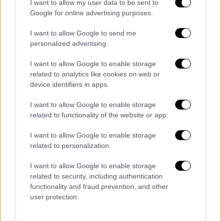
I want to allow my user data to be sent to
Σεπτέμβριο
, καθώς επιδιώκει να βελτιώσει
Google for online advertising purposes.
τα περιθώρια κέρδους.
I want to allow Google to send me
Ανέφερε ότι η τιμή θα αυξηθεί στα 11,99
personalized advertising.
ευρώ (14,05 δολάρια) από 10,99 ευρώ σε
αγορές όπως η
Νότια Ασία, η Μέση Ανατολή,
I want to allow Google to enable storage
related to analytics like cookies on web or
η Αφρική, η Ευρώπη, η Λατινική Αμερική και η
device identifiers in apps.
περιοχή Ασίας-Ειρηνικού.
I want to allow Google to enable storage
«Αυξήσεις τιμών και προσαρμογές τιμών και
related to functionality of the website or app.
ούτω καθεξής, αυτό είναι μέρος της
επιχειρηματικής μας εργαλειοθήκης και θα
I want to allow Google to enable storage
related to personalization.
το κάνουμε όταν έχει νόημα», δήλωσε ο
Norstrom
στην εφημερίδα.
I want to allow Google to enable storage
related to security, including authentication
Οι αυξήσεις των τιμών σε συνδυασμό με τις
functionality and fraud prevention, and other
προσπάθειες μείωσης του κόστους τα
user protection.
τελευταία χρόνια βοήθησαν το Spotify να