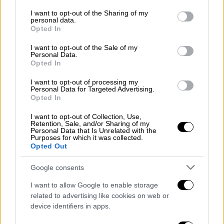
services and may gather and store information including but
not limited to your visit or usage behaviour. You may click to
I want to opt-out of the Sharing of my
Τεχνολογία
|
24.08.2025 06:21
personal data.
grant or deny consent to Google and its third-party tags to
Opted In
Ο Mini «ξεναγεί» τους επισκέπτες
use your data for below specified purposes in below Google
consent section.
στη Βόλβη: Το ρομπότ-ξεναγός που
I want to opt-out of the Sale of my
Personal Data.
μιλάει 120 γλώσσες
Opted In
I want to opt-out of processing my
Personal Data for Targeted Advertising.
Opted In
Οι αυξήσεις θα συνοδεύονται από
I want to opt-out of Collection, Use,
προγραμματισμένες νέες υπηρεσίες και
Retention, Sale, and/or Sharing of my
Personal Data that Is Unrelated with the
χαρακτηριστικά, σύμφωνα με τους FT, όπως
Purposes for which it was collected.
δήλωσε ο
Norstrom
σε συνέντευξή του.
Opted Out
Οι αυξήσεις
Google consents
I want to allow Google to enable storage
Η εταιρεία δήλωσε
ότι θα αυξήσει την
related to advertising like cookies on web or
μηνιαία τιμή της premium ατομικής
device identifiers in apps.
συνδρομής της σε ορισμένες αγορές από τον