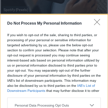
Spotify (Pexels)
Do Not Process My Personal Information
Προσθέστε το ΕΘΝΟΣ στη Google
If you wish to opt-out of the sale, sharing to third parties, or
Μεγάλες αλλαγές θα δουν από τον
processing of your personal or sensitive information for
Σεπτέμβριο
οι συνδρομητές του
Spotify
.
targeted advertising by us, please use the below opt-out
section to confirm your selection. Please note that after your
Σύμφωνα με τους
Financial
Times
, που
opt-out request is processed you may continue seeing
interest-based ads based on personal information utilized by
επικαλούνται τον συμπρόεδρο και
us or personal information disclosed to third parties prior to
διευθύνοντα σύμβουλο της εταιρείας
your opt-out. You may separately opt-out of the further
streaming μουσικής,
Άλεξ Νόρστρομ
, το
disclosure of your personal information by third parties on the
Spotify
θα αυξήσει τις τιμές καθώς επενδύει
IAB’s list of downstream participants. This information may
also be disclosed by us to third parties on the
IAB’s List of
σε νέες δυνατότητες και στοχεύει σε 1
Downstream Participants
that may further disclose it to other
δισεκατομμύριο χρήστες.
third parties.
Please note that this website/app uses one or more Google
Personal Data Processing Opt Outs
ΔΙΑΒΑΣΤΕ ΕΠΙΣΗΣ