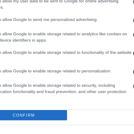
o allow my user data to be sent to Google for online advertising
s.
to allow Google to send me personalized advertising.
d I denied it. I feel like soon, if I get to
. I’m going to be more experienced and
o allow Google to enable storage related to analytics like cookies on
tter.com/XWmaPSZygE
evice identifiers in apps.
ber 3, 2025
o allow Google to enable storage related to functionality of the website
r Swift), το άλλο μεγάλο όνομα που
r Bowl,
δεν έχει επιβεβαιώσει τίποτα
,
o allow Google to enable storage related to personalization.
του NFL, Ρότζερ Γκούντελ, άναψαν φωτιές.
, ο Γκούντελ χαρακτήρισε την Τέιλορ
ως
o allow Google to enable storage related to security, including
cation functionality and fraud prevention, and other user protection.
ότι θα ήταν πάντα ευπρόσδεκτη στο show
.
 συζητήσεις, η απάντησή του ήταν ένα
 μυστήριο γύρω από την πιθανή της
CONFIRM
r Swift is indefinitely invited to