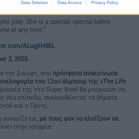
Data Deletion
Data Access
Privacy Policy
 show:
or play. She is a special, special talent
me at any time.”
tter.com/ALugiIH95L
er 3, 2025
α της Σουίφτ, που
πρόσφατα ανακοίνωσε
 κυκλοφορία του 12ου άλμπουμ της «The Life
παρουσία της στο Super Bowl θα μπορούσε να
σε νέα επίπεδα, ακολουθώντας τα βήματα
νσέ και ο Πρινς.
 συνεχίζεται,
με τους φαν να ελπίζουν σε
ίνει στην ιστορία.