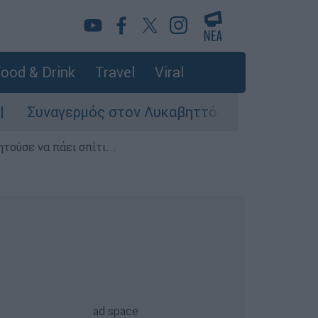
ood & Drink
Travel
Viral
γερμός στον Λυκαβηττό: Σορός σε προχωρημένη
τούσε να πάει σπίτι...