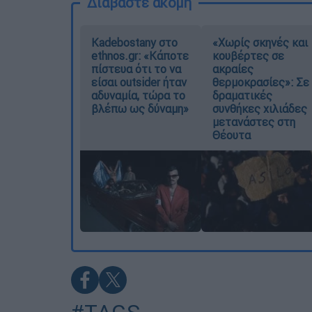
Διαβάστε ακόμη
Kadebostany στο
«Χωρίς σκηνές και
ethnos.gr: «Κάποτε
κουβέρτες σε
πίστευα ότι το να
ακραίες
είσαι outsider ήταν
θερμοκρασίες»: Σε
αδυναμία, τώρα το
δραματικές
βλέπω ως δύναμη»
συνθήκες χιλιάδες
μετανάστες στη
Θέουτα