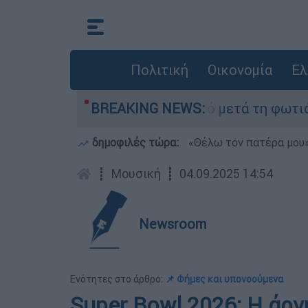
Πολιτική
Οικονομία
Ελ
ποτα» στο Πόρτο Γερμανό μετά τη φωτιά - Αγώνα
BREAKING NEWS:
δημοφιλές τώρα:
«Θέλω τον πατέρα μου»:
┋
Μουσική
┋
04.09.2025 14:54
Newsroom
Ενότητες στο άρθρο:
📌 Φήμες και υπονοούμενα
Super Bowl 2026: Η άρνη