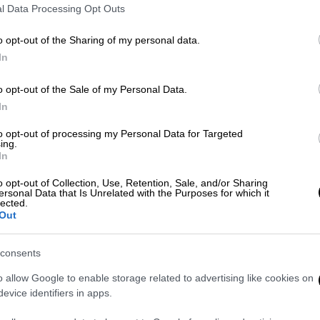
l Data Processing Opt Outs
ης» για τον θάνατο του Μάθιου Πέρι -
o opt-out of the Sharing of my personal data.
α κάθειρξη
In
o opt-out of the Sale of my Personal Data.
In
to opt-out of processing my Personal Data for Targeted
ing.
ίς ράπερ της εποχής μας, αποκάλυψε σε
In
rd ότι της έγινε πρόταση για να εμφανιστεί
o opt-out of Collection, Use, Retention, Sale, and/or Sharing
οία όμως απέρριψε
. Παρά την απόφασή της
ersonal Data that Is Unrelated with the Purposes for which it
lected.
ή τη στιγμή, η Cardi B
δεν αποκλείει το
Out
 Super Bowl στο μέλλον
, όταν νιώσει πιο
ενεργητικό της. Το επόμενο άλμπουμ της, με
consents
 να κυκλοφορήσει στις 19 Σεπτεμβρίου,
o allow Google to enable storage related to advertising like cookies on
ία στους θαυμαστές της
.
evice identifiers in apps.
turned down the Super Bowl Halftime