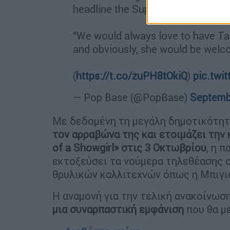
headline the Super Bowl halftime
“We would always love to have Tayl
and obviously, she would be welco
(
https://t.co/zuPH8tOkiQ
)
pic.twi
— Pop Base (@PopBase)
Septemb
Με δεδομένη τη μεγάλη δημοτικότητ
τον αρραβώνα της και ετοιμάζει την
of a Showgirl» στις 3 Οκτωβρίου
, η 
εκτοξεύσει τα νούμερα τηλεθέασης 
θρυλικών καλλιτεχνών όπως η Μπιγιο
Η αναμονή για την τελική ανακοίνωση
μια συναρπαστική εμφάνιση
που θα με