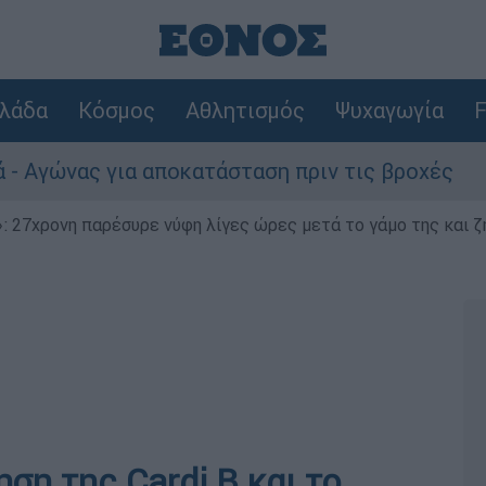
λάδα
Κόσμος
Αθλητισμός
Ψυχαγωγία
F
ς για αποκατάσταση πριν τις βροχές
Συνα
 27χρονη παρέσυρε νύφη λίγες ώρες μετά το γάμο της και ζη
ση της Cardi B και το