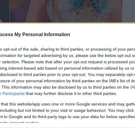
ocess My Personal Information
to opt-out of the sale, sharing to third parties, or processing of your per
formation for targeted advertising by us, please use the below opt-out s
r selection. Please note that after your opt-out request is processed y
 το ΕΘΝΟΣ στη Google
eing interest-based ads based on personal information utilized by us or
disclosed to third parties prior to your opt-out. You may separately opt-
losure of your personal information by third parties on the IAB’s list of
λλιτέχνη που θα αναλάβει το πολυπόθητο
. This information may also be disclosed by us to third parties on the
IA
026 συνεχίζεται με έντονο ενδιαφέρον,
Participants
that may further disclose it to other third parties.
ικής σκηνής έχουν βρεθεί στο επίκεντρο
 that this website/app uses one or more Google services and may gath
including but not limited to your visit or usage behaviour. You may click 
 to Google and its third-party tags to use your data for below specifi
ogle consent section.