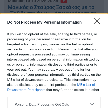
Μουσική
|
13.10.2025 20:35
Μαγικός ο Σταύρος Ξαρχάκος με το
«Ταξίδι στο Φως» - Αποχαιρέτησε το
Ηρώδειο πριν κλείσει για τρία χρόνια
Do Not Process My Personal Information
If you wish to opt-out of the sale, sharing to third parties, or
processing of your personal or sensitive information for
Το συγκλονιστικό βίντεο
targeted advertising by us, please use the below opt-out
section to confirm your selection. Please note that after your
Σε σκηνοθεσία Steven Airth,
το βίντεο
opt-out request is processed you may continue seeing
αποτυπώνει με ρεαλισμό τις σιωπηλές
interest-based ads based on personal information utilized by
us or personal information disclosed to third parties prior to
μάχες που δίνουν πολλές γυναίκες μέσα σε
your opt-out. You may separately opt-out of the further
κακοποιητικές σχέσεις
- από την καταπίεση
disclosure of your personal information by third parties on the
και τον φόβο, μέχρι τη στιγμή που βρίσκουν
IAB’s list of downstream participants. This information may
τη φωνή και τη δύναμη να πουν «ως εδώ».
also be disclosed by us to third parties on the
IAB’s List of
Downstream Participants
that may further disclose it to other
Οι εικόνες είναι σκληρές αλλά απαραίτητες,
third parties.
καθώς
δεν ωραιοποιούν τη βία
. Με
Please note that this website/app uses one or more Google
Personal Data Processing Opt Outs
συγκλονιστικές ερμηνείες από τον Νίκο