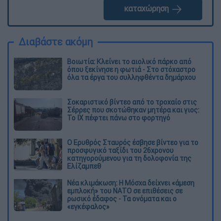
καταχώρηση
Διαβάστε ακόμη
Βοιωτία: Κλείνει το αιολικό πάρκο από
όπου ξεκίνησε η φωτιά - Στο στόχαστρο
όλα τα έργα του συλληφθέντα δημάρχου
Σοκαριστικό βίντεο από το τροχαίο στις
Σέρρες που σκοτώθηκαν μητέρα και γιος:
Το ΙΧ πέφτει πάνω στο φορτηγό
Ο Ερυθρός Σταυρός έσβησε βίντεο για το
προσφυγικό ταξίδι του 26χρονου
κατηγορούμενου για τη δολοφονία της
Ελίζαμπεθ
Νέα κλιμάκωση: Η Μόσχα δείχνει «άμεση
εμπλοκή» του ΝΑΤΟ σε επιθέσεις σε
ρωσικό έδαφος - Τα ονόματα και ο
«εγκέφαλος»