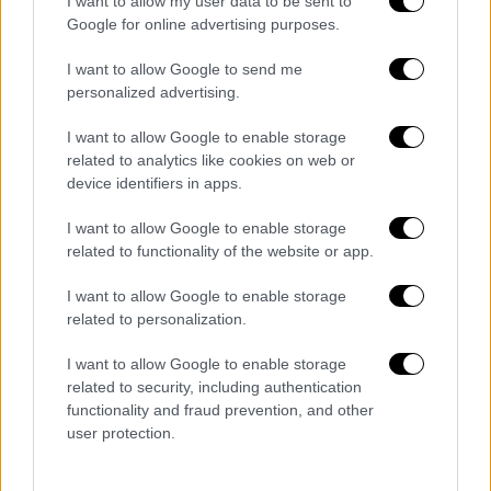
I want to allow my user data to be sent to
Google for online advertising purposes.
I want to allow Google to send me
personalized advertising.
Ο Νίκος Οικονομόπουλος αφιέρωσε το
τραγούδι σε όλες τις γυναίκες που βρίσκουν
I want to allow Google to enable storage
το θάρρος να σπάσουν τον κύκλο της
related to analytics like cookies on web or
device identifiers in apps.
κακοποίησης: «Το νέο μου music video,
“Κουράστηκα να σ’ αγαπώ”,
είναι αφιερωμένο
I want to allow Google to enable storage
στη δύναμη που κρύβει κάθε γυναίκα μέσα
related to functionality of the website or app.
της. Για την κάθε φορά που σηκώθηκε
. Για
I want to allow Google to enable storage
την κάθε νίκη... Για τη δική σου δύναμη...»,
related to personalization.
έγραψε στην περιγραφή του βίντεο.
I want to allow Google to enable storage
Η μουσική
υπογράφεται από τον Γιώργο
related to security, including authentication
Σαμπάνη, ενώ οι στίχοι ανήκουν στην Ελένη
functionality and fraud prevention, and other
Γιαννατσούλια
, σε μια συνεργασία που
user protection.
συνδυάζει τη λυρικότητα με ένα κοινωνικά