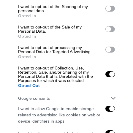
services and may gather and store information including but
Πολοζιάνη και τη Βίκυ-Ναούμα Κατσάρα, το
not limited to your visit or usage behaviour. You may click to
I want to opt-out of the Sharing of my
personal data.
grant or deny consent to Google and its third-party tags to
βίντεο αποδίδει με ένταση και ευαισθησία
Opted In
use your data for below specified purposes in below Google
τη δυναμική θύτη–θύματος και την
consent section.
I want to opt-out of the Sale of my
ψυχολογία πίσω από τις πράξεις και τα
Personal Data.
Opted In
τραύματα.
I want to opt-out of processing my
Η σκηνοθετική προσέγγιση υπογραμμίζει
την
Personal Data for Targeted Advertising.
Opted In
εσωτερική πάλη, τη σιωπή και τελικά την
ανάκαμψη
που έρχεται όταν η γυναίκα
I want to opt-out of Collection, Use,
Retention, Sale, and/or Sharing of my
παίρνει την απόφαση να φύγει.
Personal Data that Is Unrelated with the
Purposes for which it was collected.
Opted Out
Google consents
I want to allow Google to enable storage
related to advertising like cookies on web or
video
device identifiers in apps.