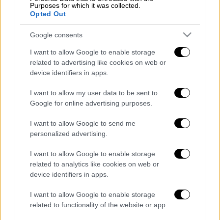
πιάνα και πνευστά, με την συμμετοχή των
Purposes for which it was collected.
Opted Out
ερμηνευτών Χρήστου Θηβαίου,Κώστα
Θωμαίδη και Ρίτας Αντωνοπούλου, θα
Google consents
παρουσιαστεί στις 29 Ιουνίου και στο
I want to allow Google to enable storage
Ηρώδειο με τους ίδιους συντελεστές και το
related to advertising like cookies on web or
ίδιο πρόγραμμα.
device identifiers in apps.
Μέσα στις επόμενες ημέρες αναμένεται να
I want to allow my user data to be sent to
ανακοινωθούν λεπτομέρειες για την
Google for online advertising purposes.
προπώληση των εισιτηρίων.
I want to allow Google to send me
personalized advertising.
Διαβάστε ακόμη
I want to allow Google to enable storage
Συνελήφθησαν δύο μέλη μαφίας στο
Παλαιό Φάληρο - Οι εκβιασμοί, οι
related to analytics like cookies on web or
ξυλοδαρμοί και τα προσωνύμια «πίτμπουλ»
device identifiers in apps.
και «μπουλντόγκ»
I want to allow Google to enable storage
Βίντεο-σοκ από το μακελειό σε σχολείο
στην Ταϊλάνδη: Η στιγμή που ο 14χρονος
related to functionality of the website or app.
ανοίγει πυρ - Στους 9 ανέβηκαν οι νεκροί