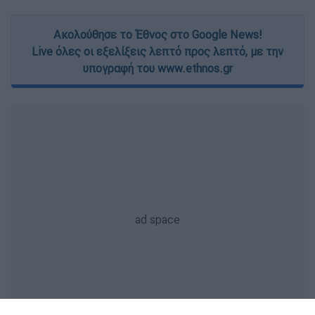
Ακολούθησε το Έθνος στο Google News!
Live όλες οι εξελίξεις λεπτό προς λεπτό, με την
υπογραφή του www.ethnos.gr