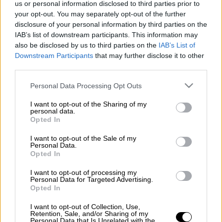
us or personal information disclosed to third parties prior to
your opt-out. You may separately opt-out of the further
Προσθέστε το ΕΘΝΟΣ στη Google
disclosure of your personal information by third parties on the
IAB’s list of downstream participants. This information may
Οι δύο συναυλίες αποδείχτηκαν πολύ λίγες
also be disclosed by us to third parties on the
IAB’s List of
για τον
Θάνο Μικρούτσικο
και την μουσική
Downstream Participants
that may further disclose it to other
third parties.
προσέγγισή του στην ποίηση του
Νίκου
Καββαδία
.
Please note that this website/app uses one or more Google
Personal Data Processing Opt Outs
services and may gather and store information including but
Γι’ αυτό και ο συνθέτης αποφάσισε να δώσει
not limited to your visit or usage behaviour. You may click to
I want to opt-out of the Sharing of my
personal data.
την ευκαιρία να απολαύσουν αυτό το
grant or deny consent to Google and its third-party tags to
Opted In
use your data for below specified purposes in below Google
ιδιαίτερο ρεπερτόριο σε όσους δεν
consent section.
I want to opt-out of the Sale of my
κατάφεραν να εξασφαλίσουν ένα εισιτήρια
Personal Data.
για τις μουσικές βραδιές του
Μεγάρου
Opted In
Μουσικής Αθηνών
που ήταν εδώ και αρκετές
I want to opt-out of processing my
ημέρες sold out.
Personal Data for Targeted Advertising.
Opted In
Έτσι, ο Καββαδίας του Θάνου Μικρούτσικου,
I want to opt-out of Collection, Use,
η μουσική παράσταση για τρεις φωνές, τρία
Retention, Sale, and/or Sharing of my
Personal Data that Is Unrelated with the