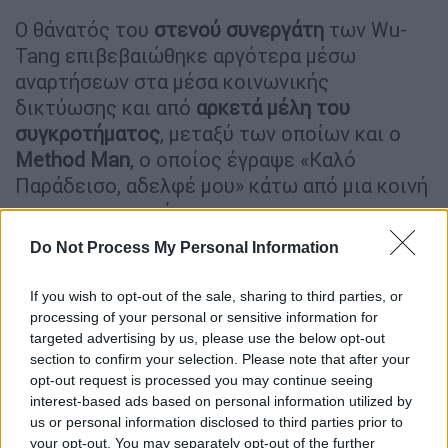
Ο θάνατός του
στενού συνεργάτη
των Wu-
Tang επιβεβαιώθηκε αργότερα μέσω
αναρτήσεων στα μέσα κοινωνικής
δικτύωσης και από
αρκετά μέλη του
συγκροτήματος
, μεταξύ των οποίων και ο
Method Man
, ο οποίος έγραψε «Καλό
Παράδεισο, αδελφέ μου» κάτω από μια κοινή
τους φωτογραφία.
Do Not Process My Personal Information
Δείτε αυτή τη δημοσίευση στο Instagram.
Η δημοσίευση κοινοποιήθηκε από το χρήστη
If you wish to opt-out of the sale, sharing to third parties, or
processing of your personal or sensitive information for
Method Man (@methodmanofficial)
targeted advertising by us, please use the below opt-out
section to confirm your selection. Please note that after your
«Δεν θα τα είχαμε καταφέρει χωρίς αυτόν. Οι
opt-out request is processed you may continue seeing
Wu
δεν θα είχαν υπάρξει
χωρίς τον Power. Ο
interest-based ads based on personal information utilized by
θάνατός του είναι μια
βαθιά απώλεια για
us or personal information disclosed to third parties prior to
όλους
μας», ανέφερε με τη σειρά του ο
GZA
.
your opt-out. You may separately opt-out of the further