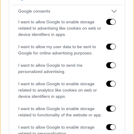
τόσο δύσκολο να αποχαιρετήσεις το χθες)
των
Boyz II Men
, γράφοντας απλώς «5». Ο εν
Google consents
λόγω αριθμός είναι η έμπνευση του
I want to allow Google to enable storage
ψευδώνυμου Power, μια ευθεία αναφορά στο
related to advertising like cookies on web or
θρησκευτικό και πολιτικό κίνημα του
Five-
device identifiers in apps.
Percent Nation
και τα συμβολικά
Ανώτατα
I want to allow my user data to be sent to
Μαθηματικά
που διδάσκει.
Google for online advertising purposes.
Δείτε αυτή τη δημοσίευση στο Instagram.
I want to allow Google to send me
personalized advertising.
Η δημοσίευση κοινοποιήθηκε από το χρήστη
RZA (@rza)
I want to allow Google to enable storage
related to analytics like cookies on web or
Τα μέλη του συγκροτήματος, όπως και
device identifiers in apps.
ιστότοποι όπως τα
Okayplayer
και
Hot 97
,
δεν ανέφεραν την
αιτία θανάτου
.
I want to allow Google to enable storage
related to functionality of the website or app.
Η καταλυτική σημασία του να είσαι
I want to allow Google to enable storage
το «πορτοφόλι» για τις «φωνές»
related to personalization.