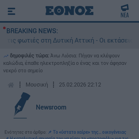
BREAKING NEWS:
 φωτιές στη Δυτική Αττική - Οι εκτάσεις που κά
δημοφιλές τώρα:
Άνω Λιόσια: Πήγαν να κλέψουν
καλώδια, έπαθε ηλεκτροπληξία ο ένας και τον άφησαν
νεκρό στο σημείο
┋
Μουσική
┋
25.02.2026 22:12
Newsroom
Ενότητες στο άρθρο:
📌 Το «ύστατο χαίρε» της... οικογένειας
📌 Η καταλυτική σημασία του να είσαι το «πορτοφόλι» για τις