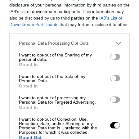
disclosure of your personal information by third parties on the
Δείτε αυτή τη δημοσίευση στο Instagram.
IAB’s list of downstream participants. This information may
also be disclosed by us to third parties on the
IAB’s List of
Η δημοσίευση κοινοποιήθηκε από το χρήστη
Downstream Participants
that may further disclose it to other
GZA (@therealgza)
third parties.
Please note that this website/app uses one or more Google
Personal Data Processing Opt Outs
«Power, έχουμε πάει παντού μαζί, τώρα
είσαι
services and may gather and store information including but
γενικά παντού
. Ο Ύψιστος είναι ελεήμων -
σε
not limited to your visit or usage behaviour. You may click to
I want to opt-out of the Sharing of my
personal data.
αγαπώ
», έγραψε ο
Raekwon
.
grant or deny consent to Google and its third-party tags to
Opted In
use your data for below specified purposes in below Google
Δείτε αυτή τη δημοσίευση στο Instagram.
consent section.
I want to opt-out of the Sale of my
Personal Data.
Opted In
Η δημοσίευση κοινοποιήθηκε από το χρήστη
Raekwon The Chef (@raekwon)
I want to opt-out of processing my
Personal Data for Targeted Advertising.
Από την άλλη, ο πάντα φειδωλός και
Opted In
συμβολικός
RZA
, ανήρτησε ένα μαύρο
I want to opt-out of Collection, Use,
τετράγωνο συνοδευόμενο από το «It’s So
Retention, Sale, and/or Sharing of my
Personal Data that Is Unrelated with the
Hard to Say Goodbye to Yesterday» (Είναι
Purposes for which it was collected.
Opted Out