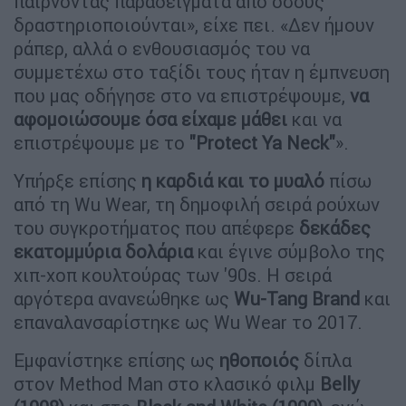
παίρνοντας παραδείγματα από όσους
δραστηριοποιούνται», είχε πει. «Δεν ήμουν
ράπερ, αλλά ο ενθουσιασμός του να
συμμετέχω στο ταξίδι τους ήταν η έμπνευση
που μας οδήγησε στο να επιστρέψουμε,
να
αφομοιώσουμε όσα είχαμε μάθει
και να
επιστρέψουμε με το
"Protect Ya Neck"
».
Υπήρξε επίσης
η καρδιά και το μυαλό
πίσω
από τη Wu Wear, τη δημοφιλή σειρά ρούχων
του συγκροτήματος που απέφερε
δεκάδες
εκατομμύρια δολάρια
και έγινε σύμβολο της
χιπ-χοπ κουλτούρας των '90s. Η σειρά
αργότερα ανανεώθηκε ως
Wu-Tang Brand
και
επαναλανσαρίστηκε ως Wu Wear το 2017.
Εμφανίστηκε επίσης ως
ηθοποιός
δίπλα
στον Method Man στο κλασικό φιλμ
Belly