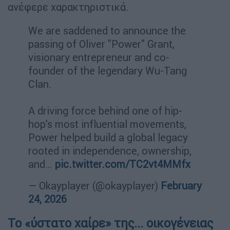
ανέφερε χαρακτηριστικά.
We are saddened to announce the
passing of Oliver "Power" Grant,
visionary entrepreneur and co-
founder of the legendary Wu-Tang
Clan.
A driving force behind one of hip-
hop’s most influential movements,
Power helped build a global legacy
rooted in independence, ownership,
and…
pic.twitter.com/TC2vt4MMfx
— Okayplayer (@okayplayer)
February
24, 2026
Το «ύστατο χαίρε» της... οικογένειας