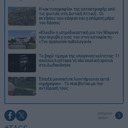
Η «ακτινογραφία» της καταστροφής από
τις φωτιές στη Δυτική Αττική - Οι
εκτάσεις που κάηκαν και η επόμενη μέρα
του δάσους
«Κλειδί» η ιατροδικαστική για τον 90χρονο
που έκρυβε ο γιος του στον καταψύκτη -
«Τον αγαπούσε παθολογικά»
Το βαρύ τίμημα της υπογεννητικότητας: 11
σχολεία λιγότερα τη νέα σχολική χρονιά
στα Δωδεκάνησα
Έπαιξε μουσική σε λιοντάρια και αυτά
«ημέρεψαν» - Το viral βίντεο με την
αντίδρασή τους
επόμενο
άρθρο