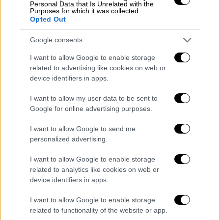
Personal Data that Is Unrelated with the
δημιουργεί και να κυκλοφορεί ανεξάρτητα
Purposes for which it was collected.
Opted Out
τα άλμπουμ του
, παρουσιάζοντας νέα
τραγούδια μαζί με κλασικές επιτυχίες όπως
Google consents
τα «Summer of ’69», «Heaven», «Run to You»
I want to allow Google to enable storage
και «(Everything I Do) I Do It For You».
related to advertising like cookies on web or
device identifiers in apps.
I want to allow my user data to be sent to
Google for online advertising purposes.
I want to allow Google to send me
video
personalized advertising.
I want to allow Google to enable storage
related to analytics like cookies on web or
device identifiers in apps.
I want to allow Google to enable storage
Η περιοδεία «Roll With The Punches»
related to functionality of the website or app.
ξεκίνησε τον Ιανουάριο του 2025 και
η Αθήνα