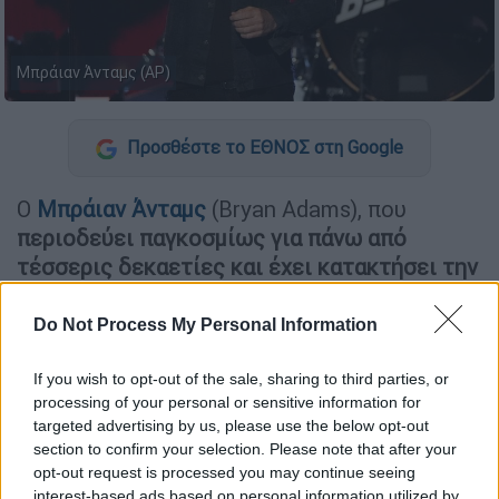
Μπράιαν Άνταμς (AP)
Προσθέστε το ΕΘΝΟΣ στη Google
Ο
Μπράιαν Άνταμς
(Bryan Adams), που
περιοδεύει παγκοσμίως για πάνω από
τέσσερις δεκαετίες και έχει κατακτήσει την
κορυφή σε περισσότερες από 40 χώρες
,
επιστρέφει στο Telekom Center Athens για
Do Not Process My Personal Information
μία μοναδική συναυλία στις 19 Δεκεμβρίου
2026.
If you wish to opt-out of the sale, sharing to third parties, or
processing of your personal or sensitive information for
targeted advertising by us, please use the below opt-out
ΔΙΑΒΑΣΤΕ ΕΠΙΣΗΣ
section to confirm your selection. Please note that after your
opt-out request is processed you may continue seeing
Μουσική
|
04.11.2019 17:34
interest-based ads based on personal information utilized by