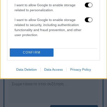
αποτελεί την τελευταία στάση για το 2026,
I want to allow Google to enable storage
related to personalization.
υπόσχοντας ένα ακαταμάχητο setlist και
εκρηκτική σκηνική ενέργεια
.
I want to allow Google to enable storage
related to security, including authentication
Η προπώληση εισιτηρίων
ξεκινά στις 6
functionality and fraud prevention, and other
Μαρτίου
.
user protection.
CONFIRM
Τα σχολιά σας δημοσιεύονται άμεσα με δική σας ευθύνη. Το
ΕΘΝΟΣ θα παρεμβαίνει και τα προσβλητικά σχόλια θα
διαγράφονται
Data Deletion
Data Access
Privacy Policy