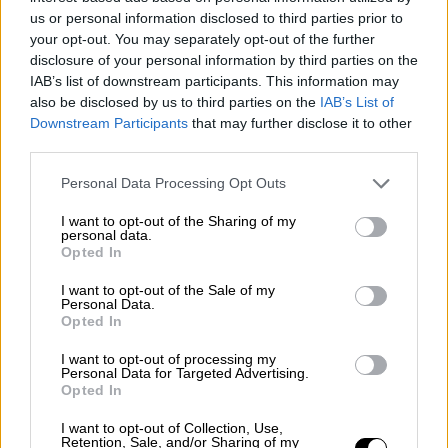
us or personal information disclosed to third parties prior to
Μπράιαν Άνταμς στο Έθνος: Η
your opt-out. You may separately opt-out of the further
συνεργασία με την Τζένιφερ Λόπεζ
disclosure of your personal information by third parties on the
ήταν ονειρεμένη
IAB’s list of downstream participants. This information may
also be disclosed by us to third parties on the
IAB’s List of
Downstream Participants
that may further disclose it to other
third parties.
Η εντυπωσιακή καριέρα του
Please note that this website/app uses one or more Google
Personal Data Processing Opt Outs
services and may gather and store information including but
Η καριέρα του περιλαμβάνει
ένα Grammy,
not limited to your visit or usage behaviour. You may click to
I want to opt-out of the Sharing of my
personal data.
πολλά American Music Awards, τρεις
grant or deny consent to Google and its third-party tags to
Opted In
use your data for below specified purposes in below Google
υποψηφιότητες για Όσκαρ και πέντε για
consent section.
I want to opt-out of the Sale of my
Χρυσή Σφαίρα
, ενώ το πιο πρόσφατο album
Personal Data.
του, «Roll With The Punches», είναι υποψήφιο
Opted In
για Βραβείο JUNO 2026 στην κατηγορία Rock
I want to opt-out of processing my
Album of the Year.
Personal Data for Targeted Advertising.
Opted In
Ο Άνταμς, που έχει ιδρύσει τη δική του
I want to opt-out of Collection, Use,
δισκογραφική Bad Records,
συνεχίζει να
Retention, Sale, and/or Sharing of my