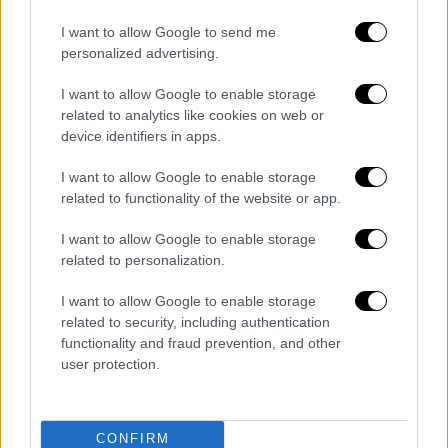
γνωρίσω. Κι ακόμη, μές’ απ' αυτά, να ενωθώ
I want to allow Google to send me
με την ψυχή του τόπου μου σε μια
personalized advertising.
λειτουργία αθάνατη, ερωτική κι ελληνική».
I want to allow Google to enable storage
«Εσπερινός, σημαίνει ευλάβεια Ήλιου, καθώς
related to analytics like cookies on web or
γυρίζει ευαίσθητος μέσα στην πόλη, γεμάτος
device identifiers in apps.
από τις αναμνήσεις των ετών, που τέλος
I want to allow Google to enable storage
γέρνει στο πλάι ν’ αποκοιμηθεί, αφήνοντας
related to functionality of the website or app.
τριγύρω του ηχώ φωτός, αποκαλυπτικές
διαθέσεις και μια λεπτότατη ευωδιά αγάπης.
I want to allow Google to enable storage
Με Δεκαπέντε Εσπερινούς συλλέγω την
related to personalization.
σκορπισμένη ευαισθησία μου και σας την
I want to allow Google to enable storage
παραδίδω έτσι όπως γεννήθηκε, στ’ αληθινό
related to security, including authentication
της βάθρο, εκεί που οι έμποροι δε θα
functionality and fraud prevention, and other
μπορούν να της χαλάν την όψη. Όλοι οι
user protection.
«Εσπερινοί» χαρίζονται στον γυιό μου, που
αρχίζει τώρα να μετράει τον κόσμο».
CONFIRM