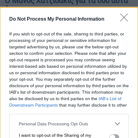
Ο Μάνος Χατζιδάκις για τα δύο αυτά
έργα
Do Not Process My Personal Information
«Ο Μεγάλος Ερωτικός είναι ένας λαϊκός
Θεός που ζει στην φαντασία μας απ' τη
If you wish to opt-out of the sale, sharing to third parties, or
στιγμή που γεννιώμαστε ίσαμε να
processing of your personal or sensitive information for
πεθάνουμε, όμορφος, εφηβικός και αδιάκοπα
targeted advertising by us, please use the below opt-out
ζωντανός. Ο Μεγάλος Ερωτικός δεν φοράει
section to confirm your selection. Please note that after your
opt-out request is processed you may continue seeing
γραφικά τοπικά ρούχα. Φοράει δικά του που
interest-based ads based on personal information utilized by
συνθέτουν δύσκολους συνδυασμούς ήχων,
us or personal information disclosed to third parties prior to
ανάλαφρων χρωμάτων και ποιητικών
your opt-out. You may separately opt-out of the further
ονείρων. Δεν περιέχει μηνύματα που εύκολα
disclosure of your personal information by third parties on the
IAB’s list of downstream participants. This information may
τα σβύνουν οι βροχές. Δεν αντιστέκεται.
also be disclosed by us to third parties on the
IAB’s List of
Downstream Participants
that may further disclose it to other
Από άσματος άρχεσθαι
third parties.
και επί των μελισμάτων αυτού
συγκλίνατε τας κεφαλάς ομού
Please note that this website/app uses one or more Google
Personal Data Processing Opt Outs
services and may gather and store information including but
και άδετε μετ' εμού.
not limited to your visit or usage behaviour. You may click to
I want to opt-out of the Sharing of my