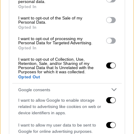
personal data.
grant or deny consent to Google and its third-party tags to
Opted In
Η σειρά που ακολουθούν τα ποιήματα αυτά
use your data for below specified purposes in below Google
των Ελλήνων ποιητών, σχηματίζει έναν
consent section.
I want to opt-out of the Sale of my
Personal Data.
αδιάσπαστο κύκλο τραγουδιών
, μια
Opted In
λειτουργία για τον Μεγάλο Ερωτικό - κάτι
I want to opt-out of processing my
σαν τους εσπερινούς Αγίων σ' ερημοκκλήσια
Personal Data for Targeted Advertising.
μακρινά, με την συμμετοχή φανταστικών
Opted In
αγγέλων, εραστών, παρθένων και εφήβων.
I want to opt-out of Collection, Use,
Είναι μια λιτανεία περίεργη όμως και τόσο
Retention, Sale, and/or Sharing of my
Personal Data that Is Unrelated with the
φυσική, στην εσωτερική κι απόκρυφη ζωή
Purposes for which it was collected.
Opted Out
μας.
Google consents
...Ο Μεγάλος Ερωτικός είναι
μια σειρά από
λαϊκά τραγούδια
, που γράφτηκαν πρώτ' απ'
I want to allow Google to enable storage
όλα για να επικοινωνήσω εγώ ο ίδιος με όλα
related to advertising like cookies on web or
device identifiers in apps.
τα ελληνικά πρόσωπα που αγαπώ βαθειά,
αυτά που γνώρισα, αυτά που θα γνωρίσω κι
I want to allow my user data to be sent to
αυτά που δεν θα μπορέσω ποτές μου να
Google for online advertising purposes.