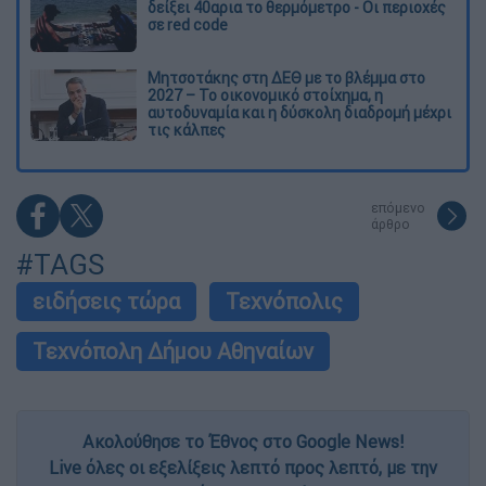
δείξει 40αρια το θερμόμετρο - Οι περιοχές
σε red code
Μητσοτάκης στη ΔΕΘ με το βλέμμα στο
2027 – Το οικονομικό στοίχημα, η
αυτοδυναμία και η δύσκολη διαδρομή μέχρι
τις κάλπες
επόμενο
άρθρο
#TAGS
ειδήσεις τώρα
Τεχνόπολις
Τεχνόπολη Δήμου Αθηναίων
Ακολούθησε το Έθνος στο Google News!
Live όλες οι εξελίξεις λεπτό προς λεπτό, με την