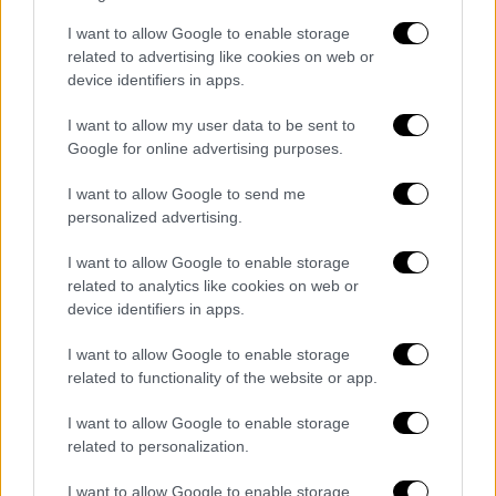
ενέργεια της εμφάνισης
και λειτουργώντας
I want to allow Google to enable storage
ως
ιδανικός συμπαίκτης
πάνω στη σκηνή.
related to advertising like cookies on web or
device identifiers in apps.
I want to allow my user data to be sent to
Google for online advertising purposes.
I want to allow Google to send me
personalized advertising.
I want to allow Google to enable storage
related to analytics like cookies on web or
device identifiers in apps.
Anser
I want to allow Google to enable storage
Πληροφορίες Εκδήλωσης:
related to functionality of the website or app.
Τοποθεσία:
Τεχνόπολη Δήμου Αθηναίων
I want to allow Google to enable storage
(Πειραιώς 100, Γκάζι)
related to personalization.
Ημερομηνία:
Σάββατο 6 Ιουνίου 2026
Ώρα Προσέλευσης:
19:00 | Ώρα Έναρξης:
I want to allow Google to enable storage