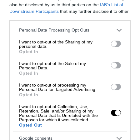
also be disclosed by us to third parties on the
IAB’s List of
Downstream Participants
that may further disclose it to other
third parties.
Anser
Please note that this website/app uses one or more Google
Personal Data Processing Opt Outs
services and may gather and store information including but
not limited to your visit or usage behaviour. You may click to
I want to opt-out of the Sharing of my
Με την
ενέργεια
και το
πάθος
που
personal data.
grant or deny consent to Google and its third-party tags to
χαρακτηρίζουν κάθε του εμφάνιση
, ο
Anser
Opted In
use your data for below specified purposes in below Google
υπόσχεται μια
καθηλωτική εμπειρία
,
consent section.
I want to opt-out of the Sale of my
μετατρέποντας την
Τεχνόπολη
σε έναν χώρο
Personal Data.
Opted In
απόλυτης σύνδεσης
καλλιτέχνη και κοινού.
I want to opt-out of processing my
Μαζί του θα βρίσκεται ο
Eversor
, ένας από
Personal Data for Targeted Advertising.
Opted In
τους πιο
έμπειρους και επιδραστικούς
μουσικούς παραγωγούς
της ελληνικής hip
I want to opt-out of Collection, Use,
Retention, Sale, and/or Sharing of my
hop σκηνής, γνωστός για τον
σκοτεινό,
Personal Data that Is Unrelated with the
Purposes for which it was collected.
κινηματογραφικό ήχο
και τη
δυναμική
Opted Out
σκηνική παρουσία
του. Στο μικρόφωνο θα
τον πλαισιώνει ο
Andri J
, ενισχύοντας την
Google consents