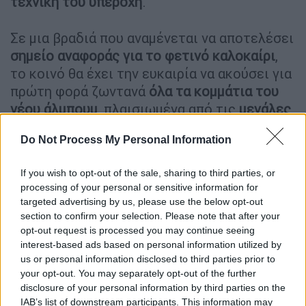
τεχνική του υπεροχή
.
Σε μια βραδιά που αναμένεται να αποτελέσει
σημείο αναφοράς για το φετινό καλοκαίρι
,
το κοινό θα έχει την ευκαιρία να ακούσει για
πρώτη φορά ζωντανά
όλα τα κομμάτια του
νέου άλμπουμ
, πλαισιωμένα από τις
μεγάλες
επιτυχίες που καθιέρωσαν τον Anser
ως μία
Do Not Process My Personal Information
από τις πιο
ειλικρινείς και επιδραστικές
φωνές
της γενιάς του.
If you wish to opt-out of the sale, sharing to third parties, or
processing of your personal or sensitive information for
targeted advertising by us, please use the below opt-out
section to confirm your selection. Please note that after your
opt-out request is processed you may continue seeing
interest-based ads based on personal information utilized by
us or personal information disclosed to third parties prior to
your opt-out. You may separately opt-out of the further
disclosure of your personal information by third parties on the
IAB’s list of downstream participants. This information may