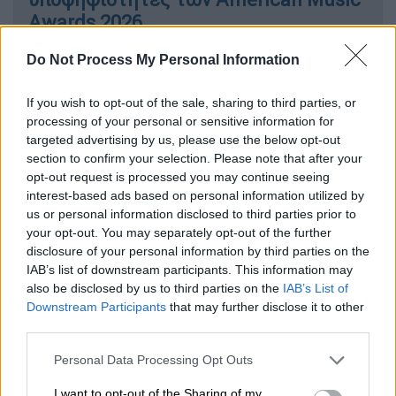
Awards 2026
Do Not Process My Personal Information
If you wish to opt-out of the sale, sharing to third parties, or
Μια συναυλία με ιστορικό αποτύπωμα
processing of your personal or sensitive information for
targeted advertising by us, please use the below opt-out
Ο διεθνής σταρ της soul και του R&B έρχεται
section to confirm your selection. Please note that after your
για πρώτη φορά στην Ελλάδα, σε μια
opt-out request is processed you may continue seeing
ξεχωριστή εμφάνιση που αποκτά ιστορική
interest-based ads based on personal information utilized by
σημασία, καθώς
θα αποτελέσει την
us or personal information disclosed to third parties prior to
your opt-out. You may separately opt-out of the further
τελευταία πολιτιστική εκδήλωση στο
disclosure of your personal information by third parties on the
Ηρώδειο πριν από το κλείσιμό του για
IAB’s list of downstream participants. This information may
εκτεταμένες εργασίες αναστήλωσης
.
also be disclosed by us to third parties on the
IAB’s List of
Downstream Participants
that may further disclose it to other
Η 30ή Ιουνίου αποκτά ιδιαίτερο συμβολισμό,
third parties.
καθώς η
σκηνή του εμβληματικού θεάτρου
Please note that this website/app uses one or more Google
Personal Data Processing Opt Outs
θα φιλοξενήσει για τελευταία φορά - πριν
services and may gather and store information including but
την αποκατάστασή του - έναν από τους
not limited to your visit or usage behaviour. You may click to
I want to opt-out of the Sharing of my