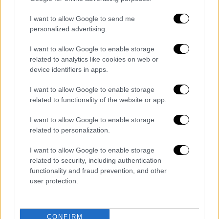
video
I want to allow Google to send me
personalized advertising.
I want to allow Google to enable storage
related to analytics like cookies on web or
Ανάμεσα στα πιο γνωστά τραγούδια του
device identifiers in apps.
ξεχωρίζουν τα
«All of Me», «Love Me Now»
I want to allow Google to enable storage
και «Ordinary People»
, που έχουν αφήσει
related to functionality of the website or app.
έντονο αποτύπωμα στη σύγχρονη μουσική
σκηνή.
I want to allow Google to enable storage
related to personalization.
Η εμφάνιση
εντάσσεται στην περιοδεία «An
I want to allow Google to enable storage
Evening of Songs & Stories», μια πιο
related to security, including authentication
προσωπική και αφηγηματική προσέγγιση
,
functionality and fraud prevention, and other
όπου ο καλλιτέχνης εμφανίζεται μόνος στο
user protection.
πιάνο, παρουσιάζοντας τα τραγούδια του σε
πιο λιτές, συναισθηματικές εκδοχές.
CONFIRM