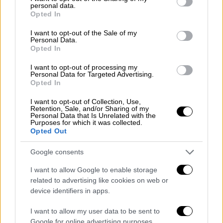
personal data.
σημαντικότερους καλλιτέχνες της
grant or deny consent to Google and its third-party tags to
Opted In
use your data for below specified purposes in below Google
σύγχρονης μουσικής
.
consent section.
I want to opt-out of the Sale of my
Personal Data.
Ο Τζον Λέτζεντ συγκαταλέγεται στους
Opted In
ελάχιστους καλλιτέχνες που έχουν
I want to opt-out of processing my
κατακτήσει το λεγόμενο EGOT (Emmy,
Personal Data for Targeted Advertising.
Grammy, Oscar και Tony), με δεκάδες
Opted In
διακρίσεις,
μεταξύ των οποίων 13 βραβεία
I want to opt-out of Collection, Use,
Grammy και Όσκαρ για το τραγούδι «Glory»
.
Retention, Sale, and/or Sharing of my
Personal Data that Is Unrelated with the
Η πορεία του περιλαμβάνει πολυπλατινένιες
Purposes for which it was collected.
Opted Out
επιτυχίες και δισεκατομμύρια streams
παγκοσμίως.
Google consents
I want to allow Google to enable storage
related to advertising like cookies on web or
device identifiers in apps.
I want to allow my user data to be sent to
Google for online advertising purposes.