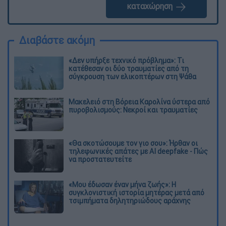
καταχώρηση
Διαβάστε ακόμη
«Δεν υπήρξε τεχνικό πρόβλημα»: Τι
κατέθεσαν οι δύο τραυματίες από τη
σύγκρουση των ελικοπτέρων στη Ψάθα
Μακελειό στη Βόρεια Καρολίνα ύστερα από
πυροβολισμούς: Νεκροί και τραυματίες
«Θα σκοτώσουμε τον γιο σου»: Ήρθαν οι
τηλεφωνικές απάτες με AI deepfake - Πώς
να προστατευτείτε
«Μου έδωσαν έναν μήνα ζωής»: Η
συγκλονιστική ιστορία μητέρας μετά από
τσιμπήματα δηλητηριώδους αράχνης