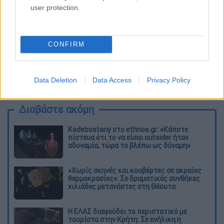
user protection.
CONFIRM
καταχώρηση
Data Deletion
Data Access
Privacy Policy
Διαβάστε ακόμη
Kadebostany στο ethnos.gr: «Κάποτε
πίστευα ότι το να είσαι outsider ήταν
αδυναμία, τώρα το βλέπω ως δύναμη»
«Χωρίς σκηνές και κουβέρτες σε ακραίες
θερμοκρασίες»: Σε δραματικές συνθήκες
χιλιάδες μετανάστες στη Θέουτα
Η ΕΛΑΣ διαψεύδει το περιστατικό με
τουρίστα στην Κρήτη: Σε ενήλικη η