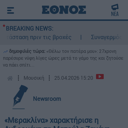
BREAKING NEWS:
τάσταση πριν τις βροχές
Συναγερμός στον
δημοφιλές τώρα:
«Θέλω τον πατέρα μου»: 27χρονη
παρέσυρε νύφη λίγες ώρες μετά το γάμο της και ζητούσε
να πάει σπίτι...
┋
Μουσική
┋
25.04.2026 15:20
Newsroom
«Μερακλίνα» χαρακτήρισε η