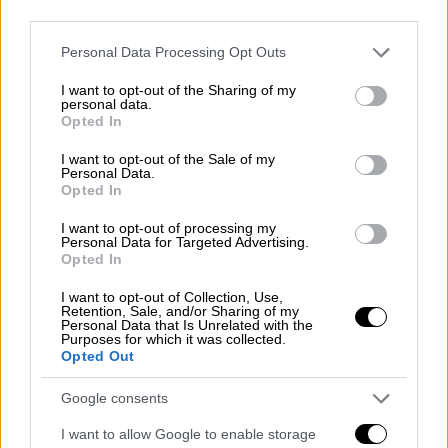
Οι δύο τραγουδίστριες βρέθηκαν στην
Τήνο
third parties.
και είπαν μαζί το κομμάτι «
Πριν
», σε έναν
Please note that this website/app uses one or more Google
Personal Data Processing Opt Outs
ιδιαίτερο χώρο, το σχολείο του χωριού
services and may gather and store information including but
Πύργος. Στο βίντεο φαίνεται ότι οι δύο
not limited to your visit or usage behaviour. You may click to
I want to opt-out of the Sharing of my
personal data.
τραγουδίστριες ερμήνευσαν το κομμάτι σε
grant or deny consent to Google and its third-party tags to
Opted In
use your data for below specified purposes in below Google
χαλαρό και φιλικό κλίμα.
consent section.
I want to opt-out of the Sale of my
Personal Data.
Opted In
I want to opt-out of processing my
Personal Data for Targeted Advertising.
Opted In
I want to opt-out of Collection, Use,
Retention, Sale, and/or Sharing of my
Personal Data that Is Unrelated with the
Purposes for which it was collected.
Opted Out
Google consents
I want to allow Google to enable storage