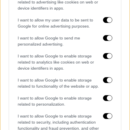
View this post on Instagram
related to advertising like cookies on web or
device identifiers in apps.
I want to allow my user data to be sent to
Google for online advertising purposes.
I want to allow Google to send me
personalized advertising.
I want to allow Google to enable storage
«Σ’αγαπώ υπέροχέ μου άνθρωπε…», σημείωσε
related to analytics like cookies on web or
η Ανδρομάχη στο στιγμιότυπο. Στη λεζάντα
device identifiers in apps.
της ανάρτησής της πρόσθεσε: «Μερακλίνα.
I want to allow Google to enable storage
Μια βραδιά στη Τήνο με τη Ματούλα μου».
related to functionality of the website or app.
I want to allow Google to enable storage
related to personalization.
Τα σχολιά σας δημοσιεύονται άμεσα με δική σας ευθύνη. Το
ΕΘΝΟΣ θα παρεμβαίνει και τα προσβλητικά σχόλια θα
διαγράφονται
I want to allow Google to enable storage
related to security, including authentication
functionality and fraud prevention, and other