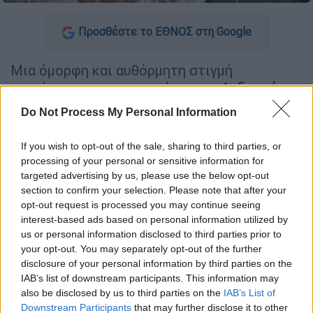
Προσθέστε το ΕΘΝΟΣ στη Google
Μια όμορφη και αυθόρμητη στιγμή
μοιράστηκαν με το κοινό τους η
Ανδρομάχη
και η
Ματούλα Ζαμάνη
, μέσα από τα
social
Do Not Process My Personal Information
media
.
If you wish to opt-out of the sale, sharing to third parties, or
processing of your personal or sensitive information for
ΔΙΑΒΑΣΤΕ ΕΠΙΣΗΣ
targeted advertising by us, please use the below opt-out
section to confirm your selection. Please note that after your
Μουσική
|
25.04.2026 13:15
opt-out request is processed you may continue seeing
APON: Tο εντυπωσιακό βίντεο για το
interest-based ads based on personal information utilized by
«Ρεμπέτικο» με γνωστό ηθοποιό σε
us or personal information disclosed to third parties prior to
ρόλο - έκπληξη
your opt-out. You may separately opt-out of the further
disclosure of your personal information by third parties on the
IAB’s list of downstream participants. This information may
also be disclosed by us to third parties on the
IAB’s List of
Downstream Participants
that may further disclose it to other