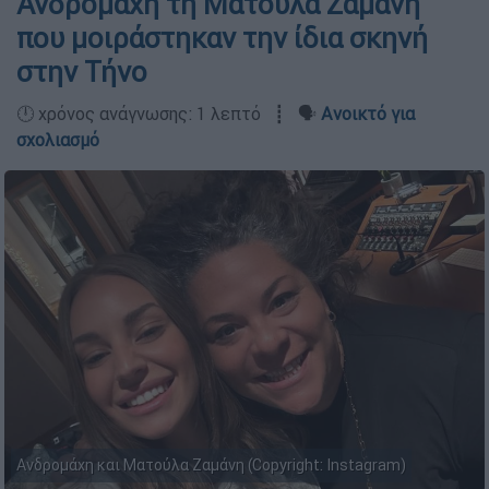
Ανδρομάχη τη Ματούλα Ζαμάνη
που μοιράστηκαν την ίδια σκηνή
στην Τήνο
🕛 χρόνος ανάγνωσης: 1 λεπτό ┋ 🗣️
Ανοικτό για
σχολιασμό
Ανδρομάχη και Ματούλα Ζαμάνη (Copyright: Instagram)