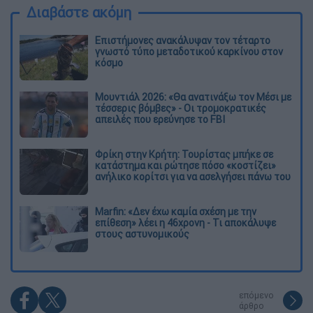
Διαβάστε ακόμη
Επιστήμονες ανακάλυψαν τον τέταρτο
γνωστό τύπο μεταδοτικού καρκίνου στον
κόσμο
Μουντιάλ 2026: «Θα ανατινάξω τον Μέσι με
τέσσερις βόμβες» - Οι τρομοκρατικές
απειλές που ερεύνησε το FBI
Φρίκη στην Κρήτη: Τουρίστας μπήκε σε
κατάστημα και ρώτησε πόσο «κοστίζει»
ανήλικο κορίτσι για να ασελγήσει πάνω του
Marfin: «Δεν έχω καμία σχέση με την
επίθεση» λέει η 46χρονη - Τι αποκάλυψε
στους αστυνομικούς
επόμενο
άρθρο