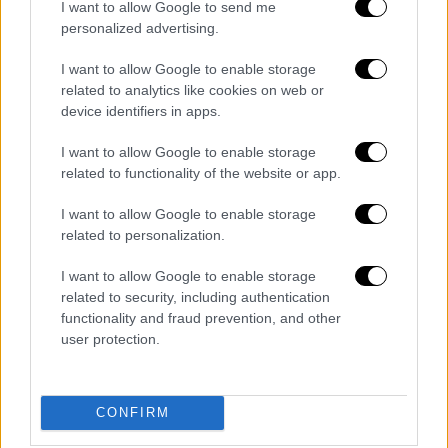
ready for tour just yet, so I'm making
I want to allow Google to send me
personalized advertising.
the decision to push the tour back
about 3 weeks to get this…
I want to allow Google to enable storage
pic.twitter.com/bySb56PlgJ
related to analytics like cookies on web or
device identifiers in apps.
— Pop Crave (@PopCrave)
May 2,
2026
I want to allow Google to enable storage
related to functionality of the website or app.
Παρά την αναστάτωση, ο Post Malone
I want to allow Google to enable storage
εμφανίστηκε αισιόδοξος, αποκαλύπτοντας
related to personalization.
ότι
εργάζεται πάνω σε νέο υλικό για ένα
διπλό άλμπουμ, το οποίο όπως ανέφερε θα
I want to allow Google to enable storage
related to security, including authentication
περιλαμβάνει «πολύ δυνατή μουσική»
.
functionality and fraud prevention, and other
Παράλληλα, διαβεβαίωσε τους θαυμαστές
user protection.
του ότι ανυπομονεί να επιστρέψει στη σκηνή
και να συναντηθεί ξανά μαζί τους.
CONFIRM
Κλείνοντας το μήνυμά του, έκανε και μια