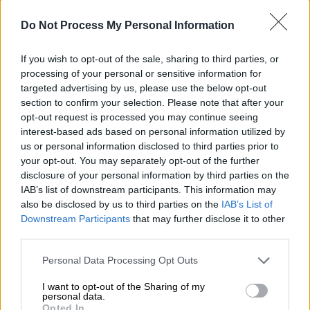
Do Not Process My Personal Information
If you wish to opt-out of the sale, sharing to third parties, or
«Δεν είμαστε ακόμα έτοιμοι»
processing of your personal or sensitive information for
targeted advertising by us, please use the below opt-out
Ο δημοφιλής καλλιτέχνης ανακοίνωσε ότι
section to confirm your selection. Please note that after your
μεταθέτει για περίπου τρεις εβδομάδες τις
opt-out request is processed you may continue seeing
προγραμματισμένες εμφανίσεις του
,
interest-based ads based on personal information utilized by
us or personal information disclosed to third parties prior to
εξηγώντας μέσω ανάρτησής του στο
your opt-out. You may separately opt-out of the further
Instagram πως το αρχικό πλάνο δεν ήταν
disclosure of your personal information by third parties on the
πλέον εφικτό. «Κοιτάζοντας το πρόγραμμα
IAB’s list of downstream participants. This information may
που ακολουθεί μετά το φεστιβάλ
also be disclosed by us to third parties on the
IAB’s List of
Downstream Participants
that may further disclose it to other
Stagecoach, συνειδητοποίησα ότι αυτό που
third parties.
προσπαθούσαμε να κάνουμε και αυτό που
είναι εφικτό δεν συμβαδίζουν πραγματικά»,
Please note that this website/app uses one or more Google
Personal Data Processing Opt Outs
services and may gather and store information including but
ανέφερε χαρακτηριστικά.
not limited to your visit or usage behaviour. You may click to
I want to opt-out of the Sharing of my
personal data.
grant or deny consent to Google and its third-party tags to
Ο ίδιος υπογράμμισε ότι είχε δεσμευτεί
Opted In