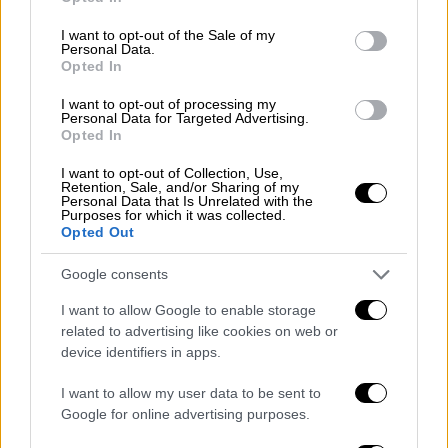
use your data for below specified purposes in below Google
απέναντι στους θαυμαστές του να
consent section.
I want to opt-out of the Sale of my
παρουσιάσει νέα μουσική, κάτι που δεν έχει
Personal Data.
Opted In
ακόμη ολοκληρωθεί. «
Σας υποσχέθηκα νέα
μουσική και δεν έχω τον χρόνο να την
I want to opt-out of processing my
Personal Data for Targeted Advertising.
τελειώσω πριν ξεκινήσει η περιοδεία
. Δεν
Opted In
είμαστε ακόμα έτοιμοι, οπότε παίρνω την
απόφαση να τη μεταθέσω», σημείωσε,
I want to opt-out of Collection, Use,
Retention, Sale, and/or Sharing of my
ζητώντας παράλληλα συγγνώμη από όσους
Personal Data that Is Unrelated with the
Purposes for which it was collected.
είχαν προγραμματίσει να παρακολουθήσουν
Opted Out
τις συναυλίες.
Google consents
Post Malone has cancelled the first
I want to allow Google to enable storage
three weeks of his tour:
related to advertising like cookies on web or
device identifiers in apps.
“I promised y'all beautiful people new
I want to allow my user data to be sent to
music, and I don't have the time to
Google for online advertising purposes.
finish it before tour starts. We ain't