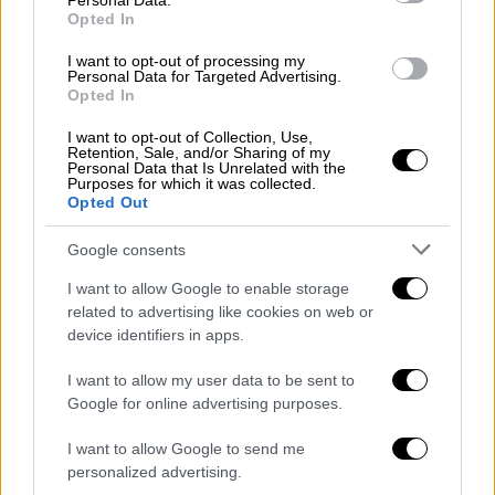
Personal Data.
Opted In
I want to opt-out of processing my
Personal Data for Targeted Advertising.
View this post on Instagram
Opted In
I want to opt-out of Collection, Use,
Retention, Sale, and/or Sharing of my
Personal Data that Is Unrelated with the
Purposes for which it was collected.
Opted Out
Google consents
I want to allow Google to enable storage
3. Το «Κάστρο» υποκλίνεται στους Θεούς
related to advertising like cookies on web or
(Excalibur)
device identifiers in apps.
Το EXCALIBUR αφιερώνει την Παρασκευή
I want to allow my user data to be sent to
Google for online advertising purposes.
του αποκλειστικά στους Metallica. Μια
βραδιά γεμάτη καταιγιστικά riffs και πολύ
I want to allow Google to send me
αλκοόλ, όπου το κάστρο θα τραντάζεται
personalized advertising.