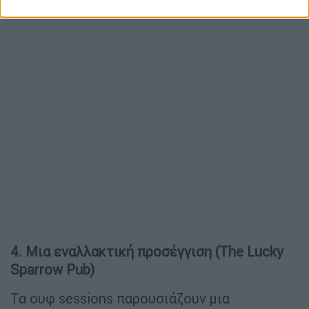
4. Μια εναλλακτική προσέγγιση (The Lucky
Sparrow Pub)
Τα ουφ sessions παρουσιάζουν μια