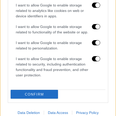
μέχρι τις πρώτες πρωινές ώρες. Ο Παντελής
I want to allow Google to enable storage
θα βρίσκεται στις επιλογές, ανακατεύοντας
related to analytics like cookies on web or
τον ήχο των Metallica με «δόσεις» από τη
device identifiers in apps.
heavy και thrash σκηνή για το απόλυτο
μουσικό μείγμα.
I want to allow Google to enable storage
related to functionality of the website or app.
I want to allow Google to enable storage
related to personalization.
I want to allow Google to enable storage
related to security, including authentication
functionality and fraud prevention, and other
user protection.
CONFIRM
Data Deletion
Data Access
Privacy Policy