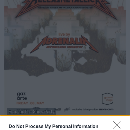
Επίσημο Pre-Show Party
2. Warm up στη Νέα Φιλαδέλφεια (The Grey
Do Not Process My Personal Information