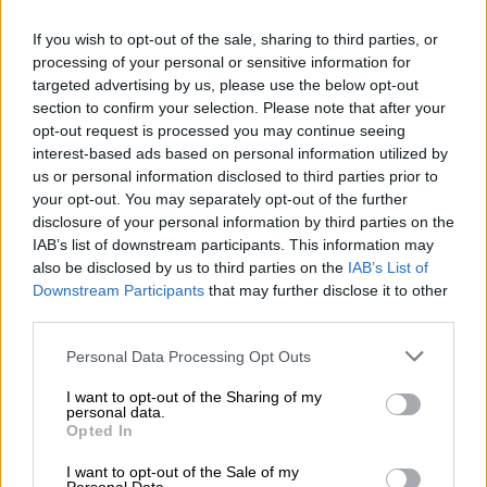
Cat Pub)
If you wish to opt-out of the sale, sharing to third parties, or
Στη Λεωφόρο Δεκελείας 88, το Grey Cat Pub
processing of your personal or sensitive information for
targeted advertising by us, please use the below opt-out
ανοίγει τις πόρτες του από τις 19:00, με τα
section to confirm your selection. Please note that after your
taps να ρέουν ασταμάτητα και τα riffs να
opt-out request is processed you may continue seeing
προκαλούν το πρώτο headbanging της
interest-based ads based on personal information utilized by
εβδομάδας. Αν θέλετε να ζεσταθείτε με την
us or personal information disclosed to third parties prior to
παρέα σας σε ένα αυθεντικό περιβάλλον,
your opt-out. You may separately opt-out of the further
disclosure of your personal information by third parties on the
ξέρετε πού.
IAB’s list of downstream participants. This information may
also be disclosed by us to third parties on the
IAB’s List of
Downstream Participants
that may further disclose it to other
third parties.
Please note that this website/app uses one or more Google
Personal Data Processing Opt Outs
services and may gather and store information including but
not limited to your visit or usage behaviour. You may click to
I want to opt-out of the Sharing of my
personal data.
grant or deny consent to Google and its third-party tags to
Opted In
use your data for below specified purposes in below Google
consent section.
I want to opt-out of the Sale of my