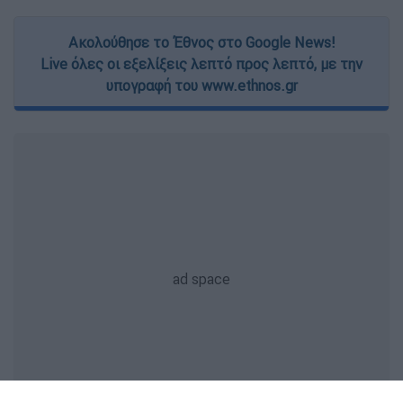
Ακολούθησε το Έθνος στο Google News!
Live όλες οι εξελίξεις λεπτό προς λεπτό, με την
υπογραφή του www.ethnos.gr