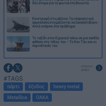
δύο άτομα για τη φωτιά στη Βοιωτία
Επιστροφή στο μέλλον; Τα υπερηχητικά
αεροπλάνα ετοιμάζονται να ξαναπετάξουν -
Αλλά υπάρχει ένα πρόβλημα
Το ταξίδι στον Ειρηνικό πάνω σε μια σχεδία
φθάνει στο τέλος του – Το Κον Τίκι και οι
περιπέτειές του
επόμενο
άρθρο
#TAGS
πάρτι
έξοδος
heavy metal
Metallica
ΟΑΚΑ