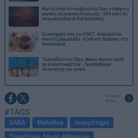
Φωτιά στην Αττικοβοιωτία: Πώς στήθηκε η
μεγάλη επιχείρηση διάσωσης - 254 πολίτες
απομακρύνθηκαν διά θαλάσσης
Συναγερμός από τον ΕΦΕΤ: Ανακαλείται
γνωστή μαρμελάδα - Κίνδυνος θραύσης στη
συσκευασία
Τραγωδία στην Πάρο: Νεκρό 4χρονο παιδί
σε πισίνα beach bar - Προσήχθησαν
ιδιοκτήτης και γονείς
επόμενο
άρθρο
#TAGS
ΟΑΚΑ
Metallica
συγκρότημα
Τεχνόπολη Δήμου Αθηναίων