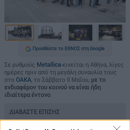
Προσθέστε το ΕΘΝΟΣ στη Google
Σε ρυθμούς
Metallica
κινείται η Αθήνα, λίγες
ημέρες πριν από τη μεγάλη συναυλία τους
στο
ΟΑΚΑ
, το Σάββατο 9 Μαΐου,
με το
ενδιαφέρον του κοινού να είναι ήδη
ιδιαίτερα έντονο
.
ΔΙΑΒΑΣΤΕ ΕΠΙΣΗΣ
Μουσική
|
08.05.2026 12:20