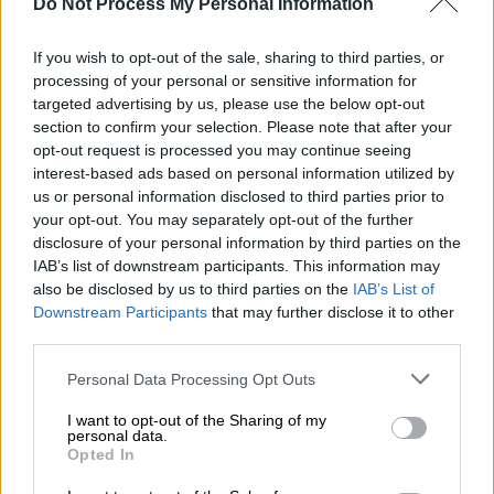
«Σείστηκε» το ΟΑΚΑ από το
Do Not Process My Personal Information
soundcheck των Metallica -
If you wish to opt-out of the sale, sharing to third parties, or
Πυρετώδεις πρόβες πριν τη μεγάλη
processing of your personal or sensitive information for
συναυλία στην Αθήνα
targeted advertising by us, please use the below opt-out
section to confirm your selection. Please note that after your
opt-out request is processed you may continue seeing
interest-based ads based on personal information utilized by
Η τεράστια ζήτηση
us or personal information disclosed to third parties prior to
your opt-out. You may separately opt-out of the further
disclosure of your personal information by third parties on the
Από το πρωί της Παρασκευής (08/05),
IAB’s list of downstream participants. This information may
πλήθος θαυμαστών έχει συγκεντρωθεί στην
also be disclosed by us to third parties on the
IAB’s List of
Τεχνόπολη Δήμου Αθηναίων
, όπου
Downstream Participants
that may further disclose it to other
λειτουργεί το επίσημο M72 Pop-Up Shop
third parties.
των Metallica, στο πλαίσιο του M72 World
Please note that this website/app uses one or more Google
Personal Data Processing Opt Outs
Tour.
services and may gather and store information including but
not limited to your visit or usage behaviour. You may click to
I want to opt-out of the Sharing of my
Η προσέλευση του κόσμου είναι
personal data.
grant or deny consent to Google and its third-party tags to
Opted In
εντυπωσιακή,
με ουρές εκατοντάδων
use your data for below specified purposes in below Google
consent section.