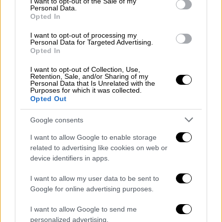
μέτρων να σχηματίζονται έξω από τον χώρο
,
I want to opt-out of the Sale of my
Personal Data.
καθώς οι fans σπεύδουν να αποκτήσουν
Opted In
συλλεκτικά αντικείμενα και επίσημο
I want to opt-out of processing my
merchandise της ιστορικής περιοδείας.
Personal Data for Targeted Advertising.
Opted In
I want to opt-out of Collection, Use,
Retention, Sale, and/or Sharing of my
Personal Data that Is Unrelated with the
Purposes for which it was collected.
Opted Out
Google consents
I want to allow Google to enable storage
related to advertising like cookies on web or
device identifiers in apps.
I want to allow my user data to be sent to
Το pop-up store, που εντάσσεται στην
Google for online advertising purposes.
ευρωπαϊκή εμπειρία του M72 World Tour,
προσφέρει αποκλειστικά προϊόντα, όπως
I want to allow Google to send me
personalized advertising.