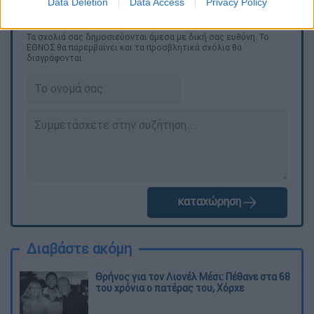
Data Deletion
Data Access
Privacy Policy
Τα σχολιά σας δημοσιεύονται άμεσα με δική σας ευθύνη. Το
ΕΘΝΟΣ θα παρεμβαίνει και τα προσβλητικά σχόλια θα
διαγράφονται
καταχώρηση
Διαβάστε ακόμη
Θρήνος για τον Λιονέλ Μέσι: Πέθανε στα 68
του χρόνια ο πατέρας του, Χόρχε