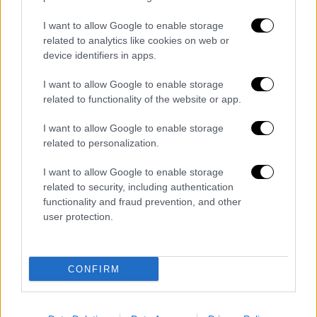
limited edition αφίσες, t-shirts της συναυλίας,
skateboards σχεδιασμένα από καλλιτέχνες,
I want to allow Google to enable storage
αλλά και μεγάλη ποικιλία από νέο και
related to analytics like cookies on web or
κλασικό merch
του
συγκροτήματος
.
device identifiers in apps.
I want to allow Google to enable storage
Παράλληλα, οι κάτοχοι της M72 Fan Card
related to functionality of the website or app.
έχουν τη δυνατότητα να συμμετάσχουν σε
κληρώσεις για μοναδικά δώρα, μεταξύ των
I want to allow Google to enable storage
οποίων και εισιτήρια για την αρένα της
related to personalization.
συναυλίας στο ΟΑΚΑ.
I want to allow Google to enable storage
related to security, including authentication
Το pop-up store
θα παραμείνει ανοιχτό καθ’
functionality and fraud prevention, and other
όλη τη διάρκεια του τριημέρου
, με το κοινό
user protection.
να έχει συγκεκριμένα ωράρια πρόσβασης:
Παρασκευή 8/5: 10:00 – 20:00
CONFIRM
Σάββατο 9/5: 09:00 – 18:30
Κυριακή 10/5: 10:00 – 20:00