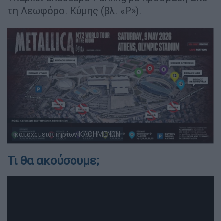
τη Λεωφόρο. Κύμης (βλ. «P»).
κάτοχοι εισιτηρίων ΚΑΘΗΜΕΝΩΝ
Τι θα ακούσουμε;