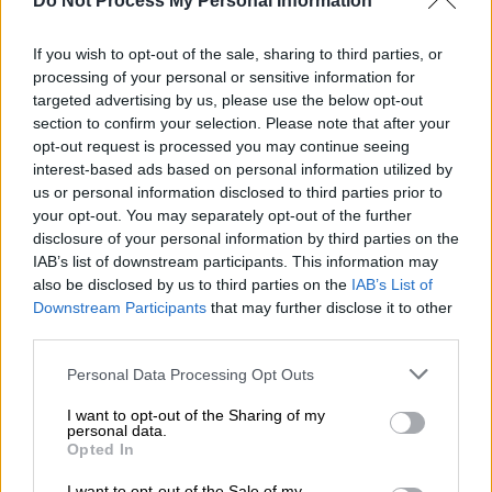
Do Not Process My Personal Information
αποσπώμενο φακό), drones και
εξοπλισμός ηχογράφησης.
If you wish to opt-out of the sale, sharing to third parties, or
Μεγάλες ομπρέλες, καρέκλες ή σκαμπό.
processing of your personal or sensitive information for
Κουτάκια, μεταλλικά ή γυάλινα
targeted advertising by us, please use the below opt-out
αντικείμενα, αλκοόλ.
section to confirm your selection. Please note that after your
opt-out request is processed you may continue seeing
Πανό με κοντάρια, λέιζερ,
interest-based ads based on personal information utilized by
πυροτεχνήματα και κόρνες.
us or personal information disclosed to third parties prior to
Όπλα, αιχμηρά αντικείμενα
your opt-out. You may separately opt-out of the further
(συμπεριλαμβανομένων αιχμηρών
disclosure of your personal information by third parties on the
IAB’s list of downstream participants. This information may
κοσμημάτων/αλυσίδων).
also be disclosed by us to third parties on the
IAB’s List of
Downstream Participants
that may further disclose it to other
third parties.
Please note that this website/app uses one or more Google
Personal Data Processing Opt Outs
services and may gather and store information including but
not limited to your visit or usage behaviour. You may click to
I want to opt-out of the Sharing of my
personal data.
grant or deny consent to Google and its third-party tags to
Opted In
use your data for below specified purposes in below Google
consent section.
I want to opt-out of the Sale of my