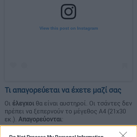
View this post on Instagram
Τι απαγορεύεται να έχετε μαζί σας
Οι
έλεγχοι
θα είναι αυστηροί. Οι τσάντες δεν
πρέπει να ξεπερνούν το μέγεθος Α4 (21x30
εκ.).
Απαγορεύονται
:
Επαγγελματικές κάμερες (με