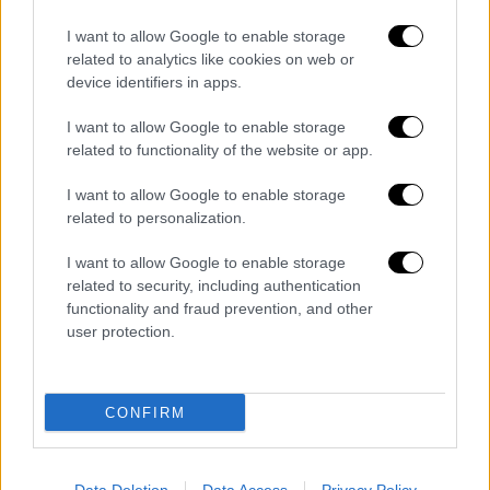
I want to allow Google to enable storage
related to analytics like cookies on web or
device identifiers in apps.
I want to allow Google to enable storage
related to functionality of the website or app.
I want to allow Google to enable storage
related to personalization.
I want to allow Google to enable storage
related to security, including authentication
functionality and fraud prevention, and other
user protection.
Οι
κάτοχοι εισιτηρίων ΑΡΕΝΑΣ
, έχουν τη
δυνατότητα πρόσβασης από όλες τις
CONFIRM
εισόδους του Ολυμπιακού Σταδίου (Είσοδος
Κύμης, Είσοδος Ειρήνης, Είσοδος Αρτέμιδος,
Είσοδος Ιασώ, Είσοδος Πεζογέφυρας) και