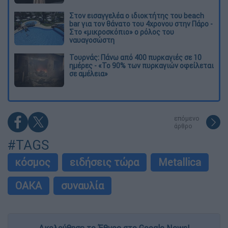
Στον εισαγγελέα ο ιδιοκτήτης του beach
bar για τον θάνατο του 4χρονου στην Πάρο -
Στο «μικροσκόπιο» ο ρόλος του
ναυαγοσώστη
Τουρνάς: Πάνω από 400 πυρκαγιές σε 10
ημέρες - «Το 90% των πυρκαγιών οφείλεται
σε αμέλεια»
επόμενο
άρθρο
#TAGS
κόσμος
ειδήσεις τώρα
Metallica
ΟΑΚΑ
συναυλία
Ακολούθησε το Έθνος στο Google News!