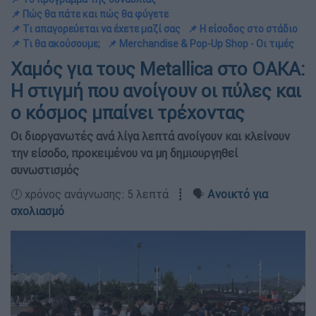
📌 Πώς θα πάτε και πώς θα φύγετε
📌 Τι απαγορεύεται να έχετε μαζί σας
📌 Η είσοδος στο στάδιο
📌 Τι θα ακούσουμε;
📌 Merchandise & Pop-Up Shop - Οι τιμές
Χαμός για τους Metallica στο ΟΑΚΑ:
Η στιγμή που ανοίγουν οι πύλες και
ο κόσμος μπαίνει τρέχοντας
Οι διοργανωτές ανά λίγα λεπτά ανοίγουν και κλείνουν
την είσοδο, προκειμένου να μη δημιουργηθεί
συνωστισμός
🕛 χρόνος ανάγνωσης: 5 λεπτά ┋ 🗣️
Ανοικτό για
σχολιασμό