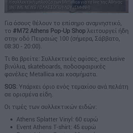
Η συλλεκτική μπλούζα των Metallica για το live της Αθήνας
(INTIME NEWS / ΒΛΑΣΣΟΠΟΥΛΟΥ ΙΣΜΗΝΗ)
Για όσους θέλουν το επίσημο αναμνηστικό,
το
#M72 Athens Pop-Up Shop
λειτουργεί ήδη
στην οδό Πειραιώς 100 (σήμερα, Σάββατο,
08:30 - 20:00).
Τι θα βρείτε: Συλλεκτικές αφίσες, exclusive
βινύλια, skateboards, ποδοσφαιρικές
φανέλες Metallica και κοσμήματα.
SOS
: Υπάρχει όριο ενός τεμαχίου ανά πελάτη
σε ορισμένα είδη.
Οι τιμές των συλλεκτικών ειδών:
Athens Splatter Vinyl: 60 ευρώ
Event Athens T-shirt: 45 ευρώ