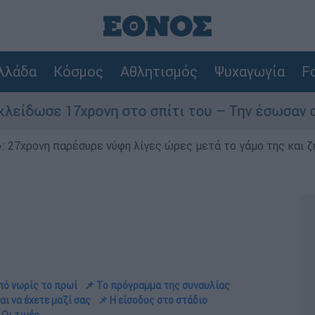
λλάδα
Κόσμος
Αθλητισμός
Ψυχαγωγία
Fo
η στο σπίτι του – Την έσωσαν οι φωνές της!
 27χρονη παρέσυρε νύφη λίγες ώρες μετά το γάμο της και ζη
πό νωρίς το πρωί
📌 Το πρόγραμμα της συναυλίας
αι να έχετε μαζί σας
📌 Η είσοδος στο στάδιο