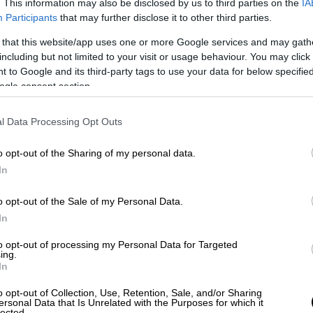
. This information may also be disclosed by us to third parties on the
IA
νόμενα έχουν καταγραφεί σε μεγάλες
Participants
that may further disclose it to other third parties.
 του κοινού δημιούργησε ασθενείς
 that this website/app uses one or more Google services and may gath
ncert quakes
".
including but not limited to your visit or usage behaviour. You may click 
 to Google and its third-party tags to use your data for below specifi
ogle consent section.
l Data Processing Opt Outs
o opt-out of the Sharing of my personal data.
In
o opt-out of the Sale of my Personal Data.
In
to opt-out of processing my Personal Data for Targeted
ing.
In
o opt-out of Collection, Use, Retention, Sale, and/or Sharing
ersonal Data that Is Unrelated with the Purposes for which it
lected.