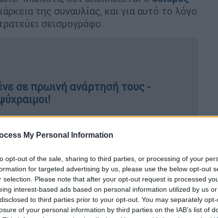
ιάρκεια της συναυλίας, και για αυτό το λόγο
τρατεύει σεισμογράφο.
λένε σε πρωινή ανάρτησή τους -
 ψύχραιμοι!
ocess My Personal Information
σμολογία
…» αναφέρει με νόημα το
εροσκοπείου Αθηνών και τονίζει ότι
to opt-out of the sale, sharing to third parties, or processing of your per
formation for targeted advertising by us, please use the below opt-out s
ερινή συναυλία των Metallica
στο
r selection. Please note that after your opt-out request is processed y
ετάζοντας αν η μαζική και συγχρονισμένη
eing interest-based ads based on personal information utilized by us or
ορεί να δημιουργήσει μετρήσιμες
disclosed to third parties prior to your opt-out. You may separately opt-
losure of your personal information by third parties on the IAB’s list of