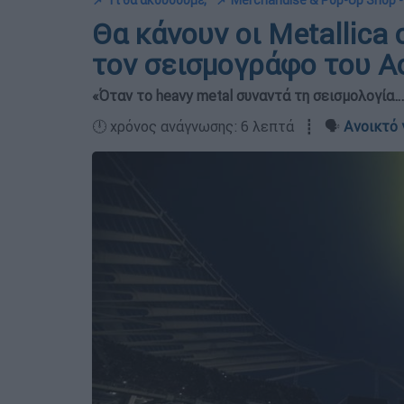
📌 Τι θα ακούσουμε;
📌 Merchandise & Pop-Up Shop -
Θα κάνουν οι Metallica 
τον σεισμογράφο του 
«Όταν το heavy metal συναντά τη σεισμολογία
🕛 χρόνος ανάγνωσης: 6 λεπτά ┋ 🗣️
Ανοικτό 