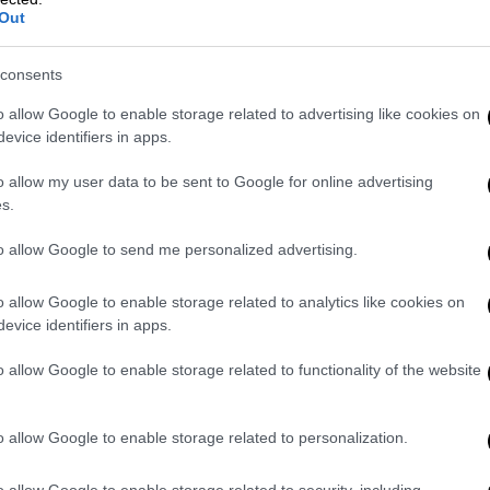
Out
consents
o allow Google to enable storage related to advertising like cookies on
ιρετική ευκαιρία για τη μελέτη αυτού του
evice identifiers in apps.
η παρουσία δεκάδων χιλιάδων θεατών
μικό αποτύπωμα» τονίζεται σε σχετική
o allow my user data to be sent to Google for online advertising
s.
ealtime Seismic Monitoring
ΕΔΩ
(πατάτε
to allow Google to send me personalized advertising.
o allow Google to enable storage related to analytics like cookies on
σσότερο θόρυβο… ο
ι Metallica σήμερα ή οι
evice identifiers in apps.
το Αστεροσκοπείο Αθηνών.
o allow Google to enable storage related to functionality of the website
o allow Google to enable storage related to personalization.
o allow Google to enable storage related to security, including