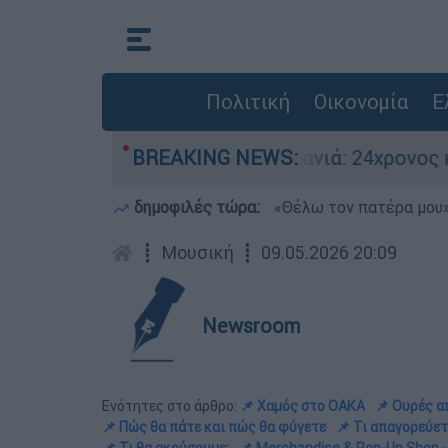
Πολιτική
Οικονομία
Ε
περιοχή
BREAKING NEWS:
Χανιά: 24χρονος κλείδωσε 17χρον
δημοφιλές τώρα:
«Θέλω τον πατέρα μου»:
┋
Μουσική
┋
09.05.2026 20:09
Newsroom
Ενότητες στο άρθρο:
📌 Χαμός στο ΟΑΚΑ
📌 Ουρές α
📌 Πώς θα πάτε και πώς θα φύγετε
📌 Τι απαγορεύετ