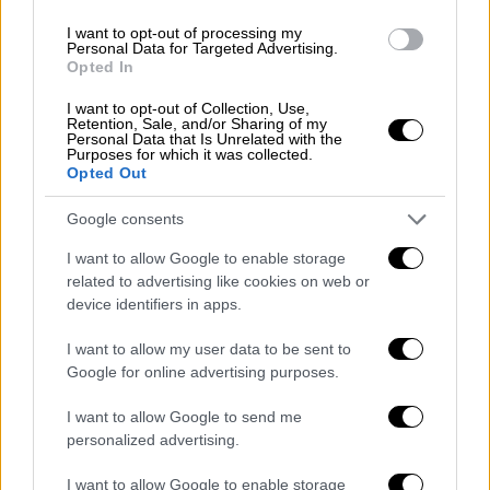
να μεταφέρει το «L WORLD» σε χιλιάδες
I want to opt-out of processing my
Personal Data for Targeted Advertising.
θεατές σε όλη τη χώρα, μέσα από ένα
Opted In
φιλόδοξο tour που αναμένεται να
αποτελέσει ένα από τα μεγαλύτερα μουσικά
I want to opt-out of Collection, Use,
Retention, Sale, and/or Sharing of my
γεγονότα του καλοκαιριού.
Personal Data that Is Unrelated with the
Purposes for which it was collected.
Opted Out
Google consents
I want to allow Google to enable storage
related to advertising like cookies on web or
device identifiers in apps.
I want to allow my user data to be sent to
Google for online advertising purposes.
I want to allow Google to send me
personalized advertising.
I want to allow Google to enable storage