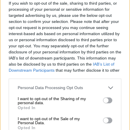
ψηφιακές πλατφόρμες μουσικής,
If you wish to opt-out of the sale, sharing to third parties, or
processing of your personal or sensitive information for
συγκεντρώνοντας εκατομμύρια streams και
targeted advertising by us, please use the below opt-out
views, ενώ ταυτόχρονα μας χάρισαν
section to confirm your selection. Please note that after your
αμέτρητα social media trends
. Όπως και στην
opt-out request is processed you may continue seeing
περσινή εκρηκτική εμφάνισή της, έτσι και
interest-based ads based on personal information utilized by
us or personal information disclosed to third parties prior to
φέτος, η σκηνή της Τεχνόπολης θα γεμίσει
your opt-out. You may separately opt-out of the further
εκπλήξεις. Special guest εμφανίσεις από
disclosure of your personal information by third parties on the
αγαπημένους καλλιτέχνες και συνεργάτες
IAB’s list of downstream participants. This information may
της LILA αναμένεται να απογειώσουν τη
also be disclosed by us to third parties on the
IAB’s List of
Downstream Participants
that may further disclose it to other
βραδιά, μέσα από μοναδικά live
third parties.
collaborations που θα πραγματοποιηθούν
αποκλειστικά για το “L WORLD”.
Please note that this website/app uses one or more Google
Personal Data Processing Opt Outs
services and may gather and store information including but
Η συναυλία της 12ης Ιουνίου
αποτελεί την
not limited to your visit or usage behaviour. You may click to
I want to opt-out of the Sharing of my
personal data.
grant or deny consent to Google and its third-party tags to
επίσημη έναρξη της μεγάλης καλοκαιρινής
Opted In
use your data for below specified purposes in below Google
περιοδείας της LILA σε όλη την Ελλάδα
. Με
consent section.
I want to opt-out of the Sale of my
στάσεις σε μεγάλες πόλεις και σημαντικά
Personal Data.
Opted In
μουσικά venues, η καλλιτέχνιδα ετοιμάζεται