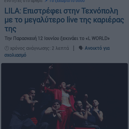
Ενότητες στο άρθρο:
📌 Το ξεχωριστό σόου
LILA: Επιστρέφει στην Τεχνόπολη
με το μεγαλύτερο live της καριέρας
της
Την Παρασκευή 12 Ιουνίου ξεκινάει το «L WORLD»
🕛 χρόνος ανάγνωσης: 2 λεπτά ┋ 🗣️
Ανοικτό για
σχολιασμό