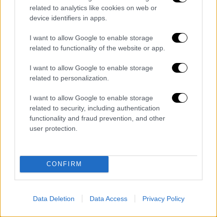
related to analytics like cookies on web or
device identifiers in apps.
I want to allow Google to enable storage
related to functionality of the website or app.
I want to allow Google to enable storage
related to personalization.
I want to allow Google to enable storage
LILA
related to security, including authentication
functionality and fraud prevention, and other
user protection.
Προπώληση Online Εισιτηρίων:
https://www.more.com/gr-
el/tickets/music/offer/welcome-to-l-world/
CONFIRM
Προπώληση Hardcopies Εισιτηρίων: Public
ΠΛΗΡΟΦΟΡΙΕΣ ΕΚΔΗΛΩΣΗΣ
Data Deletion
Data Access
Privacy Policy
Καλλιτέχνης: LILA