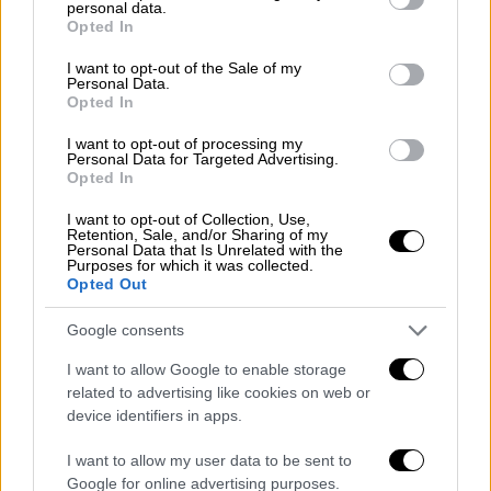
personal data.
grant or deny consent to Google and its third-party tags to
Opted In
use your data for below specified purposes in below Google
consent section.
I want to opt-out of the Sale of my
Personal Data.
Opted In
I want to opt-out of processing my
Personal Data for Targeted Advertising.
Opted In
Το «GTK» κυκλοφόρησε τον Νοέμβριο του
I want to opt-out of Collection, Use,
2024 και
από την πρώτη κιόλας ημέρα
Retention, Sale, and/or Sharing of my
Personal Data that Is Unrelated with the
βρέθηκε στην κορυφή των charts του
Purposes for which it was collected.
Opted Out
Spotify
, διατηρώντας σταθερά υψηλές
επιδόσεις σε streaming και ακροάσεις.
Google consents
Την ίδια στιγμή, ο ΛΕΞ
ετοιμάζεται για μια
I want to allow Google to enable storage
μεγάλη καλοκαιρινή περιοδεία, η οποία θα
related to advertising like cookies on web or
device identifiers in apps.
πραγματοποιηθεί αποκλειστικά σε πόλεις
της ελληνικής περιφέρειας
. Επιλέγοντας να
I want to allow my user data to be sent to
μείνει μακριά από Αθήνα και Θεσσαλονίκη, ο
Google for online advertising purposes.