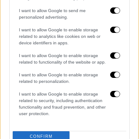
καλλιτέχνης θα εμφανιστεί σε μεγάλα στάδια
I want to allow Google to send me
ανά τη χώρα, με τα εισιτήρια να ξεκινούν από
personalized advertising.
15 ευρώ.
I want to allow Google to enable storage
Η αυλαία της περιοδείας
θα ανοίξει στις 13
related to analytics like cookies on web or
Ιουνίου στο Παγκρήτιο Στάδιο και θα
device identifiers in apps.
ολοκληρωθεί στις 19 Σεπτεμβρίου στο
I want to allow Google to enable storage
Στάδιο Ζωσιμάδες
.
related to functionality of the website or app.
I want to allow Google to enable storage
related to personalization.
I want to allow Google to enable storage
related to security, including authentication
functionality and fraud prevention, and other
user protection.
CONFIRM