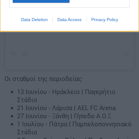
View this post on Instagram
Data Deletion
Data Access
Privacy Policy
Οι σταθμοί της περιοδείας:
13 Ιουνίου - Ηράκλειο | Παγκρήτιο
Στάδιο
21 Ιουνίου - Λάρισα | AEL FC Arena
27 Ιουνίου - Ξάνθη | Γήπεδο Α.Ο.Ξ.
1 Ιουλίου - Πάτρα | Παμπελοποννησιακό
Στάδιο