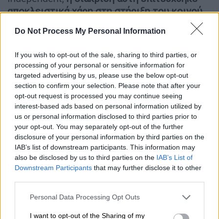
αποκλειστικά χάρη στη στήριξη του κοινού,
χωρίς τη συνδρομή μεγάλων δισκογραφικών
Do Not Process My Personal Information
μηχανισμών
, γεγονός που αναδεικνύει τη
μοναδική σχέση που έχει αναπτύξει ο
If you wish to opt-out of the sale, sharing to third parties, or
καλλιτέχνης με τους ακροατές του.
processing of your personal or sensitive information for
targeted advertising by us, please use the below opt-out
section to confirm your selection. Please note that after your
opt-out request is processed you may continue seeing
interest-based ads based on personal information utilized by
us or personal information disclosed to third parties prior to
your opt-out. You may separately opt-out of the further
disclosure of your personal information by third parties on the
IAB’s list of downstream participants. This information may
also be disclosed by us to third parties on the
IAB’s List of
Downstream Participants
that may further disclose it to other
third parties.
Please note that this website/app uses one or more Google
Personal Data Processing Opt Outs
services and may gather and store information including but
View this post on Instagram
not limited to your visit or usage behaviour. You may click to
I want to opt-out of the Sharing of my