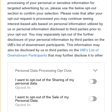
που μιλά με φωνή ντροπαλή, σχεδόν
processing of your personal or sensitive information for
φοβισμένη και παραδέχεται πως κουβαλά
targeted advertising by us, please use the below opt-out
πολλά σκοτάδια μέσα της, μπορεί να
section to confirm your selection. Please note that after your
opt-out request is processed you may continue seeing
μεταμορφωθεί, από τη μια στιγμή στην άλλη,
interest-based ads based on personal information utilized by
σε μια γυναίκα δυναμική, με έντονο
us or personal information disclosed to third parties prior to
ερωτισμό που παραδίνεται σε Διονυσιακές
your opt-out. You may separately opt-out of the further
νευρικές κινήσεις, που σαρώνει τη σκηνή απ’
disclosure of your personal information by third parties on the
IAB’s list of downstream participants. This information may
άκρη σ’ άκρη της, που χορεύει ασταμάτητα
also be disclosed by us to third parties on the
IAB’s List of
και πείθει 7000 κόσμου να αγκαλιάσουν τον
Downstream Participants
that may further disclose it to other
διπλανό τους ακόμη και να κατεβάσουν τα
third parties.
κινητά τους προκειμένου να ζήσουν όλοι
Please note that this website/app uses one or more Google
Personal Data Processing Opt Outs
μαζί την ομορφιά της στιγμής.
services and may gather and store information including but
not limited to your visit or usage behaviour. You may click to
I want to opt-out of the Sharing of my
personal data.
grant or deny consent to Google and its third-party tags to
Opted In
use your data for below specified purposes in below Google
consent section.
I want to opt-out of the Sale of my
Personal Data.
Opted In