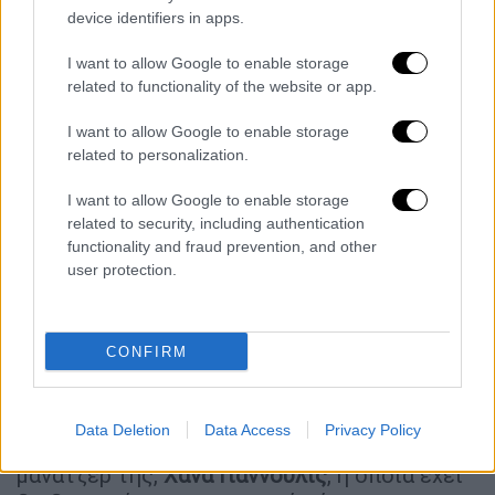
device identifiers in apps.
Και παρότι στις μπαλάντες της μοιάζει σαν
πορσελάνινη κούκλα που αν την αγγίξεις θα
I want to allow Google to enable storage
σπάσει, όταν παρασύρεται από την μουσική
related to functionality of the website or app.
ένταση και τον ρυθμό ξεχύνεται με
I want to allow Google to enable storage
απίστευτο δυναμισμό, έτοιμη να παρασύρει
related to personalization.
τα πάντα στο πέρασμά της. Αυτό ακριβώς
συνέβη με το τραγούδι «What Kind of Man»,
I want to allow Google to enable storage
το οποίο
ερμήνευσε κάτω από τη σκηνή
related to security, including authentication
functionality and fraud prevention, and other
κρατώντας σφιχτά τα χέρια των φανατικών
user protection.
που βρίσκονταν στις πρώτες σειρές της
αρένας εκστασιασμένοι.
CONFIRM
Παράλληλα δεν ξέχασε να ευχαριστήσει
δημοσίως δύο πολύ αγαπημένα της
πρόσωπα: την
Πάτι Σμιθ
, που αποτελεί
Data Deletion
Data Access
Privacy Policy
μουσικό ίνδαλμά της, και την Ελληνίδα
μάνατζέρ της,
Χάνα Γιαννούλις
, η οποία έχει