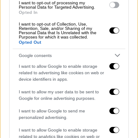
I want to opt-out of processing my
Personal Data for Targeted Advertising.
Opted In
florence_3.jpg
I want to opt-out of Collection, Use,
Retention, Sale, and/or Sharing of my
Personal Data that Is Unrelated with the
Αυτό το εύθραυστο αερικό, που δεν
Purposes for which it was collected.
Opted Out
αποφεύγει να μιλά δημοσίως για τους
προσωπικούς του εφιάλτες – «Δεν ήμουν
Google consents
πάντα ο πιο χαρούμενος άνθρωπος»
I want to allow Google to enable storage
παραδέχτηκε το βράδυ του Σαββάτου στους
related to advertising like cookies on web or
Έλληνες θαυμαστές της έχει - την μαγική
device identifiers in apps.
ικανότητα να μεταμορφώνεται σε ένα
πλάσμα ατίθασο και παθιασμένο που
I want to allow my user data to be sent to
Google for online advertising purposes.
αποπνέει απίστευτη θηλυκή δύναμη. Όπως η
ίδια εξάλλου είπε από τη σκηνή του
I want to allow Google to send me
Γαλατσίου: «Αυτή τη θηλυκή δύναμη, απ’ όπου
personalized advertising.
κι αν προέρχεται, ο κόσμος την έχει μεγάλη
I want to allow Google to enable storage
ανάγκη, ειδικά σήμερα».
related to analytics like cookies on web or