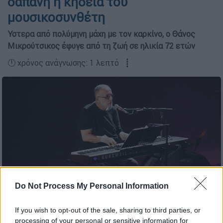
δαπάνη η κηδεία του
μουσικοσυνθέτη
Υστερα από πολύμηνη μάχη με τον καρκίνο, ο Θάνος
Μικρούτσικος έφυγε από τη ζωή σε ηλικία 72 ετών
🕛 χρόνος ανάγνωσης: 1 λεπτό ┋
Θάνος Μικρούτσικος (Copyright: NDP)
Do Not Process My Personal Information
Προσθέστε το ΕΘΝΟΣ στη Google
If you wish to opt-out of the sale, sharing to third parties, or
processing of your personal or sensitive information for