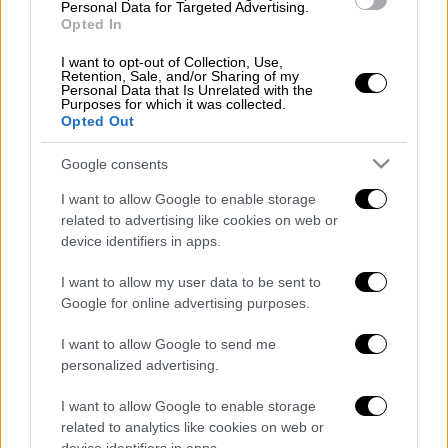
πνοή ο σπουδαίος καλλιτέχνης, Θάνος
Personal Data for Targeted Advertising.
Opted In
Μικρούτσικος, o οποίος έδινε μάχη με
τον
καρκίνο
.
Το τελευταίο
I want to opt-out of Collection, Use,
Retention, Sale, and/or Sharing of my
διάστημα νοσηλευόταν στο «Metropolitan»,
Personal Data that Is Unrelated with the
έχοντας δίπλα του όλη την οικογένειά του
.
Purposes for which it was collected.
Opted Out
Η εικόνα που έχουμε γι' αυτόν είναι η εξής:
Google consents
καθισμένος σε ένα πιάνο, να παίζει μουσικές
με τα μάτια κλειστά, στον δικό του κόσμο,
I want to allow Google to enable storage
related to advertising like cookies on web or
και να καπνίζει την πίπα του. Από τη στιγμή
device identifiers in apps.
που θα χτυπούσε το ξυπνητήρι μέχρι την
ώρα που θα κοιμόταν, η πίπα ήταν μονίμως
I want to allow my user data to be sent to
στο στόμα του. Τις ώρες που δεν
Google for online advertising purposes.
δούλευε ήταν ένας τρυφερός σύζυγος και
I want to allow Google to send me
ένας στοργικός πατέρας τεσσάρων παιδιών.
personalized advertising.
Είχε απίστευτο χιούμορ, ενώ ήταν υπέροχος
συνομιλητής.
I want to allow Google to enable storage
related to analytics like cookies on web or