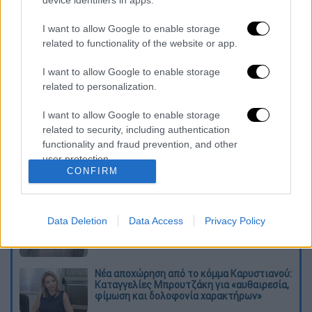
device identifiers in apps.
Τη στιγμή
που γινόταν γνωστή η είδηση του
θανάτου του σπουδαίου συνθέτη, το Twitter
I want to allow Google to enable storage
απέτιε το δικό του φόρο τιμής
και αρκετοί
related to functionality of the website or app.
πολιτικοί έσπευσαν από τους προσωπικούς
I want to allow Google to enable storage
τους λογαριασμούς να τον αποχαιρετήσουν
.
related to personalization.
I want to allow Google to enable storage
Διαβάστε ακόμη
related to security, including authentication
functionality and fraud prevention, and other
Συνελήφθησαν δύο μέλη μαφίας στο
user protection.
Παλαιό Φάληρο - Οι εκβιασμοί, οι
CONFIRM
ξυλοδαρμοί και τα προσωνύμια «πίτμπουλ»
και «μπουλντόγκ»
Βίντεο-σοκ από το μακελειό σε σχολείο
Data Deletion
Data Access
Privacy Policy
στην Ταϊλάνδη: Η στιγμή που ο 14χρονος
ανοίγει πυρ - Στους 9 ανέβηκαν οι νεκροί
Νέα αποχώρηση από το κόμμα Καρυστιανού:
Καταγγελίες Μπρουτζάκη για «αυθαιρεσία,
φίμωση και δολοφονία χαρακτήρων»