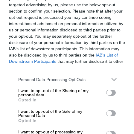
targeted advertising by us, please use the below opt-out
Με Κοινή Υπουργική Απόφαση των
section to confirm your selection. Please note that after your
υπουργών Εσωτερικών κ. Παναγιώτη
opt-out request is processed you may continue seeing
Θεοδωρικάκου και Οικονομικών κ. Χρήστου
interest-based ads based on personal information utilized by
us or personal information disclosed to third parties prior to
Σταϊκούρα, η κηδεία του
Θάνου
your opt-out. You may separately opt-out of the further
Μικρούτσικου
θα τελεσθεί με δημόσια
disclosure of your personal information by third parties on the
δαπάνη. Όπως ανακοίνωσε η οικογένεια,
η
IAB’s list of downstream participants. This information may
πολιτική κηδεία του σπουδαίου
also be disclosed by us to third parties on the
IAB’s List of
Downstream Participants
that may further disclose it to other
μουσικοσυνθέτη θα πραγματοποιηθεί τη
third parties.
Δευτέρα 30 Δεκεμβρίου και ώρα 14:30 στο
Πρώτο Νεκροταφείο Αθηνών
.
Please note that this website/app uses one or more Google
Personal Data Processing Opt Outs
services and may gather and store information including but
Διαβάστε περισσότερα:
Πέθανε ο Θάνος
not limited to your visit or usage behaviour. You may click to
I want to opt-out of the Sharing of my
personal data.
grant or deny consent to Google and its third-party tags to
Μικρούτσικος: Μια ζωή σαν πρόβα
&
Θάνος
Opted In
use your data for below specified purposes in below Google
Μικρούτσικος: Το συγκινητικό αντίο του
consent section.
I want to opt-out of the Sale of my
αδερφού του Ανδρέα
Personal Data.
Opted In
Σε ηλικία 72 ετών άφησε την τελευταία του
I want to opt-out of processing my